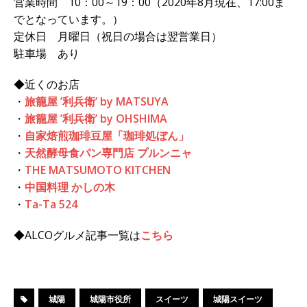
営業時間 10：00～19：00（2020年8月現在、17:00ま
でとなっています。）
定休日 月曜日（祝日の場合は翌営業日）
駐車場 あり
◆近くのお店
・
旅籠屋 ’利兵衛’ by MATSUYA
・
旅籠屋 ’利兵衛’ by OHSHIMA
・
自家焙煎珈琲豆屋「珈琲処ぼん」
・
天然酵母食パン専門店 プルンニャ
・
THE MATSUMOTO KITCHEN
・
中国料理 かしの木
・
Ta-Ta 524
◆ALCOグルメ記事一覧は
こちら
城陽
城陽市役所
スイーツ
城陽スイーツ