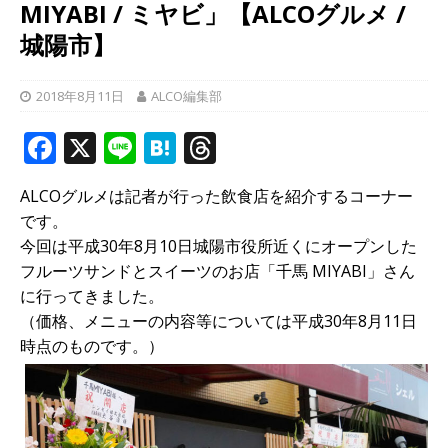
MIYABI / ミヤビ」【ALCOグルメ /
城陽市】
2018年8月11日
ALCO編集部
F
X
Li
H
T
a
n
at
h
ALCOグルメは記者が行った飲食店を紹介するコーナー
c
e
e
r
です。
e
n
e
今回は平成30年8月10日城陽市役所近くにオープンした
b
a
a
フルーツサンドとスイーツのお店「千馬 MIYABI」さん
に行ってきました。
o
d
（価格、メニューの内容等については平成30年8月11日
o
s
時点のものです。）
k