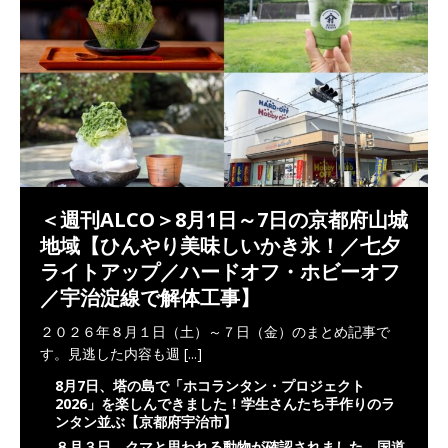
＜週刊ALCO＞8月1日～7日の京都府山城
地域【ひんやり美味しいかき氷！／七夕
ライトアップ／ハードオフ・ホビーオフ
／宇治淀線で解体工事】
２０２６年８月１日（土）～７日（金）のまとめ記事で
す。見逃した内容も週
[...]
8月7日、塔の島で「ホコランタン・プロジェクト
2026」を楽しんできました！学生さんたち手作りのラ
ンタン並ぶ【京都府宇治市】
８月３日、クマと思われる動物が確認されました。国道