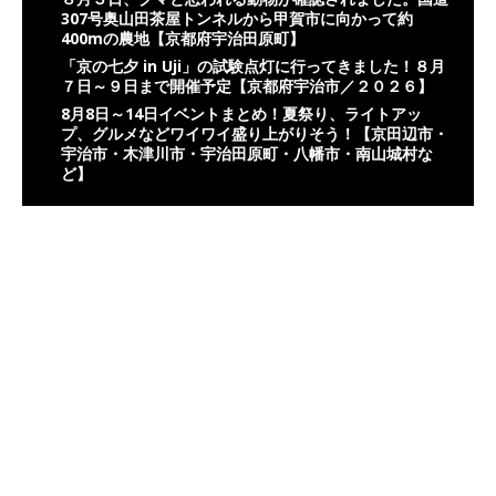
307号奥山田茶屋トンネルから甲賀市に向かって約
400mの農地【京都府宇治田原町】
「京の七夕 in Uji」の試験点灯に行ってきました！８月
７日～９日まで開催予定【京都府宇治市／２０２６】
8月8日～14日イベントまとめ！夏祭り、ライトアッ
プ、グルメなどワイワイ盛り上がりそう！【京田辺市・
宇治市・木津川市・宇治田原町・八幡市・南山城村な
ど】