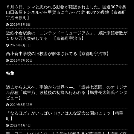
８月３日、クマと思われる動物が確認されました。国道307号奥
山田茶屋トンネルから甲賀市に向かって約400mの農地【京都府
宇治田原町】
2026年8月6日
近鉄小倉駅前の「ニンテンドーミュージアム」、累計来館者数が
１００万人突破してる！【京都府宇治市】
2026年8月3日
西小倉中学校の旧校舎が解体されてる【京都府宇治市】
2026年7月30日
特集
過去から未来へ、宇治から世界へ―。「堀井七茗園」のオリジナ
ル品種「成里乃」改植後の初摘み行われる【堀井長太郎氏インタ
ビュー】
2024年5月12日
「なるほど」がいっぱい！けいはんな記念公園のヒミツ【精華
町】
2022年1月4日
龍、ワニ、いんげん豆…！？知れば知るほど萬福寺！【特集／京