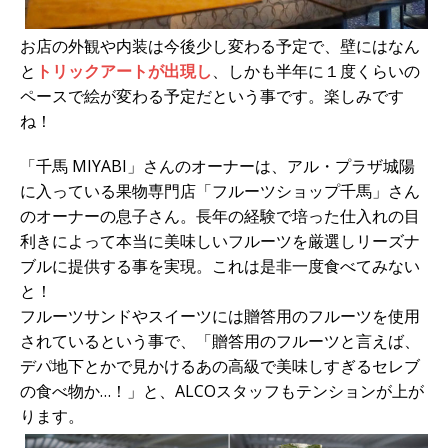
お店の外観や内装は今後少し変わる予定で、壁にはなん
と
トリックアートが出現し
、しかも半年に１度くらいの
ペースで絵が変わる予定だという事です。楽しみです
ね！
「千馬 MIYABI」さんのオーナーは、アル・プラザ城陽
に入っている果物専門店「フルーツショップ千馬」さん
のオーナーの息子さん。長年の経験で培った仕入れの目
利きによって本当に美味しいフルーツを厳選しリーズナ
ブルに提供する事を実現。これは是非一度食べてみない
と！
フルーツサンドやスイーツには贈答用のフルーツを使用
されているという事で、「贈答用のフルーツと言えば、
デパ地下とかで見かけるあの高級で美味しすぎるセレブ
の食べ物か…！」と、ALCOスタッフもテンションが上が
ります。