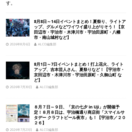
す。
8月8日～14日イベントまとめ！夏祭り、ライトア
ップ、グルメなどワイワイ盛り上がりそう！【京
田辺市・宇治市・木津川市・宇治田原町・八幡
市・南山城村など】
2026年8月6日
ALCO編集部
8月1日～7日イベントまとめ！打上花火、ライト
アップ、吉本芸人さん、夏祭りなど！【宇治市・
京田辺市・木津川市・宇治田原町・久御山町 な
ど】
2026年7月30日
ALCO編集部
８月７日～９日、「京の七夕 in Uji」が開催予
定！８月８日は、宇治橋通り商店街「スマイルサ
タデー クラフトビール夜市」も！【宇治市／２０
２６】
2026年7月23日
ALCO編集部