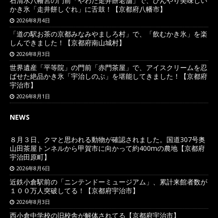
石清水八幡宮の門前「やわた走井餅老舗」で、ひんやり美味しい
かき氷「走井餅しぐれ」に舌鼓！【京都府八幡市】
2026年8月4日
「道の駅お茶の京都みなみやましろ村」で、「飲むかき氷」を楽
しんできました！【京都府南山城村】
2026年8月3日
世界遺産「平等院」の門前「赤門茶屋」で、アイスクリームを忍
ばせた絶品かき氷「宇治しのぶ」を堪能してきました！【京都府
宇治市】
2026年8月1日
NEWS
８月３日、クマと思われる動物が確認されました。国道307号奥
山田茶屋トンネルから甲賀市に向かって約400mの農地【京都府
宇治田原町】
2026年8月6日
近鉄小倉駅前の「ニンテンドーミュージアム」、累計来館者数が
１００万人突破してる！【京都府宇治市】
2026年8月3日
西小倉中学校の旧校舎が解体されてる【京都府宇治市】