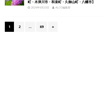
町・木津川市・和束町・久御山町・八幡市】
2026年6月25日
ALCO編集部
1
2
…
69
»