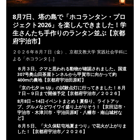
8月7日、塔の島で「ホコランタン・プロ
ジェクト2026」を楽しんできました！学
生さんたち手作りのランタン並ぶ【京都
府宇治市】
２０２６年８月７日（金）、京都文教大学 実践社会学科に
よる「ホコランタ
[...]
８月３日、クマと思われる動物が確認されました。国道
307号奥山田茶屋トンネルから甲賀市に向かって約
400mの農地【京都府宇治田原町】
「京の七夕 in Uji」の試験点灯に行ってきました！８月
７日～９日まで開催予定【京都府宇治市／２０２６】
8月8日～14日イベントまとめ！夏祭り、ライトアッ
プ、グルメなどワイワイ盛り上がりそう！【京田辺市・
宇治市・木津川市・宇治田原町・八幡市・南山城村な
ど】
８月５日、「大久保駐屯地夏まつり」で花火が上がりま
した！【京都府宇治市／２０２６】