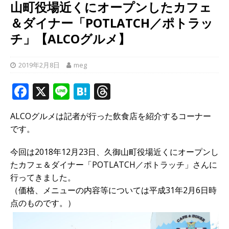
山町役場近くにオープンしたカフェ
＆ダイナー「POTLATCH／ポトラッ
チ」【ALCOグルメ】
2019年2月8日
meg
F
X
Li
H
T
a
n
at
h
ALCOグルメは記者が行った飲食店を紹介するコーナー
c
e
e
r
です。
e
n
e
b
a
a
今回は2018年12月23日、久御山町役場近くにオープンし
たカフェ＆ダイナー「POTLATCH／ポトラッチ」さんに
o
d
行ってきました。
o
s
（価格、メニューの内容等については平成31年2月6日時
k
点のものです。）