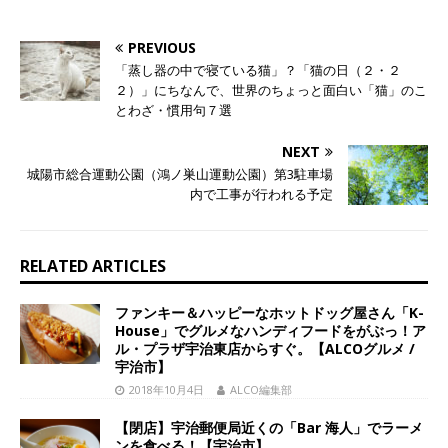
PREVIOUS
「蒸し器の中で寝ている猫」？「猫の日（２・２
２）」にちなんで、世界のちょっと面白い「猫」のこ
とわざ・慣用句７選
NEXT
城陽市総合運動公園（鴻ノ巣山運動公園）第3駐車場
内で工事が行われる予定
RELATED ARTICLES
ファンキー＆ハッピーなホットドッグ屋さん「K-
House」でグルメなハンディフードをがぶっ！ア
ル・プラザ宇治東店からすぐ。【ALCOグルメ /
宇治市】
2018年10月4日
ALCO編集部
【閉店】宇治郵便局近くの「Bar 海人」でラーメ
ンを食べる！【宇治市】