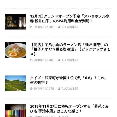
12月7日グランドオープン予定「スパ＆ホテル水
春 松井山手」のSPA利用料金が判明！
2018年11月28日
ALCO編集部
【閉店】宇治小倉のラーメン店「麺匠 勝壱」の
「柚子とすだち香る塩清湯」【ピックアップ＃１
４】
2018年11月28日
ALCO編集部
クイズ：和束町が全国１位で約「6.6」！これ、
何の数字？
2018年11月27日
ALCO編集部
2018年11月27日に移転オープンする「昇苑くみ
ひも 宇治本店」はこんな感じ！
2018年11月27日
meg