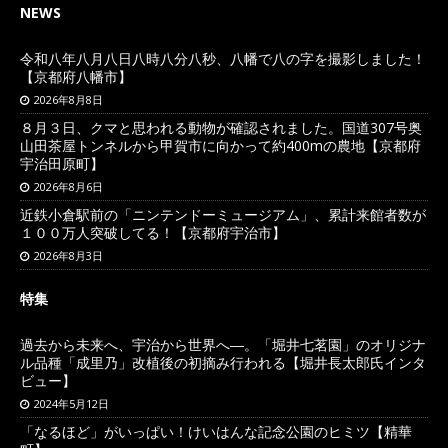
NEWS
令和八年八月八日八時八分八秒、八幡で八の字を撮影しました！
【京都府八幡市】
2026年8月8日
８月３日、クマと思われる動物が確認されました。国道307号奥
山田茶屋トンネルから甲賀市に向かって約400mの農地【京都府
宇治田原町】
2026年8月6日
近鉄小倉駅前の「ニンテンドーミュージアム」、累計来館者数が
１００万人突破してる！【京都府宇治市】
2026年8月3日
特集
過去から未来へ、宇治から世界へ―。「堀井七茗園」のオリジナ
ル品種「成里乃」改植後の初摘み行われる【堀井長太郎氏インタ
ビュー】
2024年5月12日
「なるほど」がいっぱい！けいはんな記念公園のヒミツ【精華