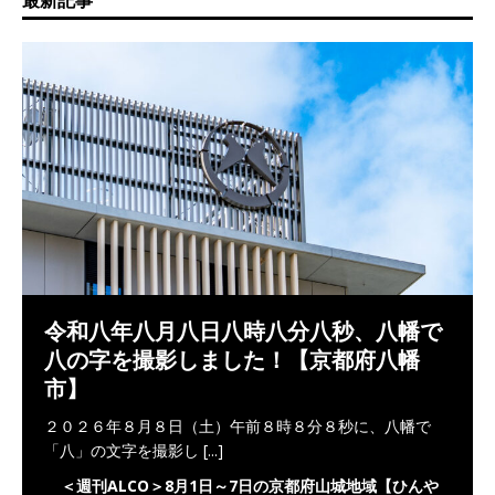
最新記事
令和八年八月八日八時八分八秒、八幡で
八の字を撮影しました！【京都府八幡
市】
２０２６年８月８日（土）午前８時８分８秒に、八幡で
「八」の文字を撮影し
[...]
＜週刊ALCO＞8月1日～7日の京都府山城地域【ひんや