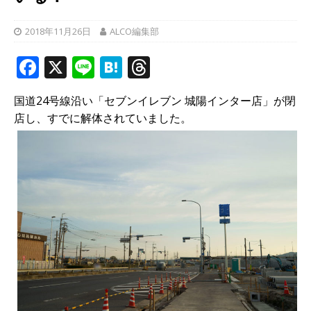
2018年11月26日
ALCO編集部
F
X
Li
H
T
a
n
at
h
国道24号線沿い「セブンイレブン 城陽インター店」が閉
c
e
e
r
店し、すでに解体されていました。
e
n
e
b
a
a
o
d
o
s
k