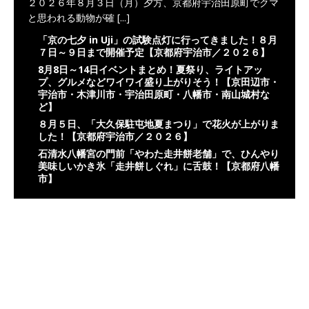
２０２６年８月３日（月）夕方、京都府宇治田原町でクマ
と思われる動物が確
[...]
「京の七夕 in Uji」の試験点灯に行ってきました！８月
７日～９日まで開催予定【京都府宇治市／２０２６】
8月8日～14日イベントまとめ！夏祭り、ライトアッ
プ、グルメなどワイワイ盛り上がりそう！【京田辺市・
宇治市・木津川市・宇治田原町・八幡市・南山城村な
ど】
８月５日、「大久保駐屯地夏まつり」で花火が上がりま
した！【京都府宇治市／２０２６】
石清水八幡宮の門前「やわた走井餅老舗」で、ひんやり
美味しいかき氷「走井餅しぐれ」に舌鼓！【京都府八幡
市】