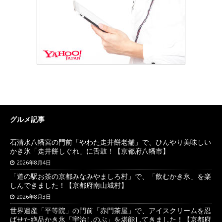
グルメ記事
石清水八幡宮の門前「やわた走井餅老舗」で、ひんやり美味しい
かき氷「走井餅しぐれ」に舌鼓！【京都府八幡市】
2026年8月4日
「道の駅お茶の京都みなみやましろ村」で、「飲むかき氷」を楽
しんできました！【京都府南山城村】
2026年8月3日
世界遺産「平等院」の門前「赤門茶屋」で、アイスクリームを忍
ばせた絶品かき氷「宇治しのぶ」を堪能してきました！【京都府