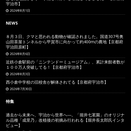
宇治市】
2026年8月1日
NEWS
８月３日、クマと思われる動物が確認されました。国道307号奥
山田茶屋トンネルから甲賀市に向かって約400mの農地【京都府
宇治田原町】
2026年8月6日
近鉄小倉駅前の「ニンテンドーミュージアム」、累計来館者数が
１００万人突破してる！【京都府宇治市】
2026年8月3日
西小倉中学校の旧校舎が解体されてる【京都府宇治市】
2026年7月30日
特集
過去から未来へ、宇治から世界へ―。「堀井七茗園」のオリジナ
ル品種「成里乃」改植後の初摘み行われる【堀井長太郎氏インタ
ビュー】