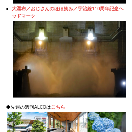
大瀑布／おじさんのほほ笑み／宇治線110周年記念ヘ
ッドマーク
◆先週の週刊ALCOは
こちら