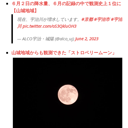
６月２日の降水量、６月の記録の中で観測史上１位に
【山城地域】
現在、宇治川が増水しています。
#京都
#宇治市
#宇治
川
pic.twitter.com/oS3QkluOH3
— ALCO宇治・城陽 (@alco_uj)
June 2, 2023
山城地域からも観測できた「ストロベリームーン」