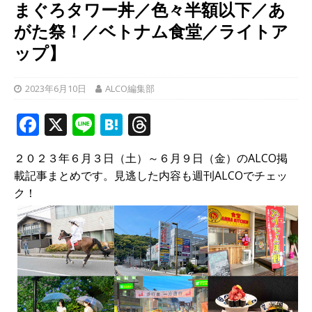
まぐろタワー丼／色々半額以下／あ
がた祭！／ベトナム食堂／ライトア
ップ】
2023年6月10日
ALCO編集部
F
X
Li
H
T
a
n
at
h
２０２３年６月３日（土）～６月９日（金）のALCO掲
c
e
e
r
載記事まとめです。見逃した内容も週刊ALCOでチェッ
e
n
e
ク！
b
a
a
o
d
o
s
k