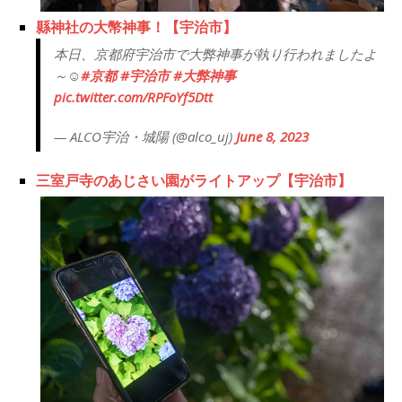
縣神社の大幣神事！【宇治市】
本日、京都府宇治市で大弊神事が執り行われましたよ
～☺
#京都
#宇治市
#大弊神事
pic.twitter.com/RPFoYf5Dtt
— ALCO宇治・城陽 (@alco_uj)
June 8, 2023
三室戸寺のあじさい園がライトアップ【宇治市】