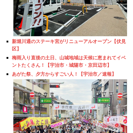
新堀川通のステーキ宮がリニューアルオープン【伏見
区】
梅雨入り直後の土日、山城地域は天候に恵まれてイベ
ントたくさん！【宇治市・城陽市・京田辺市】
あがた祭、夕方からすごい人！【宇治市／速報】