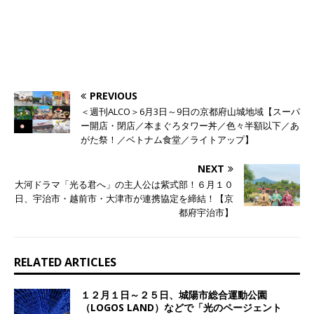
PREVIOUS
＜週刊ALCO＞6月3日～9日の京都府山城地域【スーパ
ー開店・閉店／本まぐろタワー丼／色々半額以下／あ
がた祭！／ベトナム食堂／ライトアップ】
NEXT
大河ドラマ「光る君へ」の主人公は紫式部！６月１０
日、宇治市・越前市・大津市が連携協定を締結！【京
都府宇治市】
RELATED ARTICLES
１２月１日～２５日、城陽市総合運動公園
（LOGOS LAND）などで「光のページェント