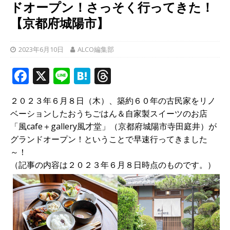
ドオープン！さっそく行ってきた！
【京都府城陽市】
2023年6月10日
ALCO編集部
F
X
Li
H
T
a
n
at
h
２０２３年６月８日（木）、築約６０年の古民家をリノ
c
e
e
r
ベーションしたおうちごはん＆自家製スイーツのお店
e
n
e
「風cafe＋gallery風才堂」（京都府城陽市寺田庭井）が
b
a
a
グランドオープン！ということで早速行ってきました
～！
o
d
（記事の内容は２０２３年６月８日時点のものです。）
o
s
k