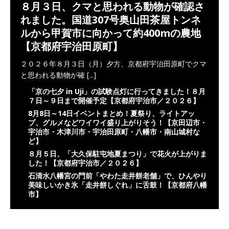
８月３日、クマと思われる動物が確認さ
れました。国道307号奥山田茶屋トンネ
ルから甲賀市に向かって約400mの農地
【京都府宇治田原町】
２０２６年８月３日（月）夕方、京都府宇治田原町でクマ
と思われる動物が確
[...]
「京の七夕 in Uji」の試験点灯に行ってきました！８月
７日～９日まで開催予定【京都府宇治市／２０２６】
8月8日～14日イベントまとめ！夏祭り、ライトアッ
プ、グルメなどワイワイ盛り上がりそう！【京田辺市・
宇治市・木津川市・宇治田原町・八幡市・南山城村な
ど】
８月５日、「大久保駐屯地夏まつり」で花火が上がりま
した！【京都府宇治市／２０２６】
石清水八幡宮の門前「やわた走井餅老舗」で、ひんやり
美味しいかき氷「走井餅しぐれ」に舌鼓！【京都府八幡
市】