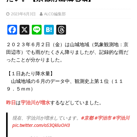
2023年6月3日
ALCO編集部
F
X
Li
H
T
a
n
at
h
２０２３年６月２日（金）は山城地域（気象観測地：京
c
e
e
r
田辺市）でも雨がたくさん降りましたが、記録的な雨だ
e
n
e
ったことが分かりました。
b
a
a
【１日あたり降水量】
o
d
山城地域の６月のデータ中、観測史上第１位（１１
o
s
９．５ｍｍ）
k
昨日
は
宇治川が増水
するなどしていました。
現在、宇治川が増水しています。
#京都
#宇治市
#宇治川
pic.twitter.com/oS3QkluOH3