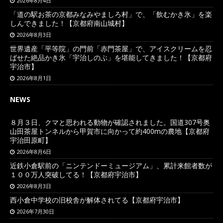
2026年8月4日
「道の駅お茶の京都みなみやましろ村」で、「飲むかき氷」を楽
しんできました！【京都府南山城村】
2026年8月3日
世界遺産「平等院」の門前「赤門茶屋」で、アイスクリームを忍
ばせた絶品かき氷「宇治しのぶ」を堪能してきました！【京都府
宇治市】
2026年8月1日
NEWS
８月３日、クマと思われる動物が確認されました。国道307号奥
山田茶屋トンネルから甲賀市に向かって約400mの農地【京都府
宇治田原町】
2026年8月6日
近鉄小倉駅前の「ニンテンドーミュージアム」、累計来館者数が
１００万人突破してる！【京都府宇治市】
2026年8月3日
西小倉中学校の旧校舎が解体されてる【京都府宇治市】
2026年7月30日