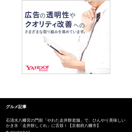
グルメ記事
石清水八幡宮の門前「やわた走井餅老舗」で、ひんやり美味しい
かき氷「走井餅しぐれ」に舌鼓！【京都府八幡市】