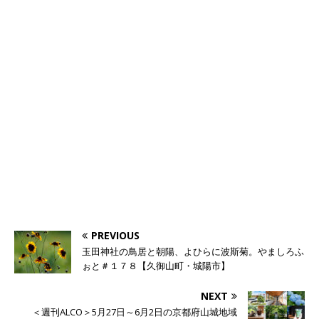
PREVIOUS
玉田神社の鳥居と朝陽、よひらに波斯菊。やましろふ
ぉと＃１７８【久御山町・城陽市】
NEXT
＜週刊ALCO＞5月27日～6月2日の京都府山城地域