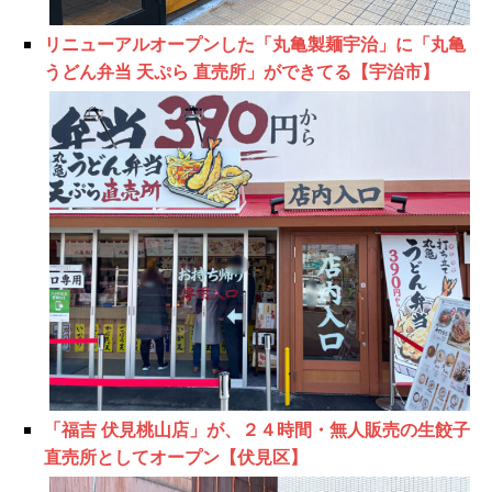
リニューアルオープンした「丸亀製麺宇治」に「丸亀
うどん弁当 天ぷら 直売所」ができてる【宇治市】
「福吉 伏見桃山店」が、２４時間・無人販売の生餃子
直売所としてオープン【伏見区】