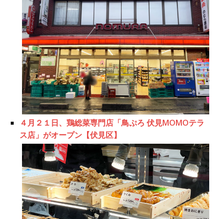
４月２１日、鶏総菜専門店「鳥ぷろ 伏見MOMOテラ
ス店」がオープン【伏見区】