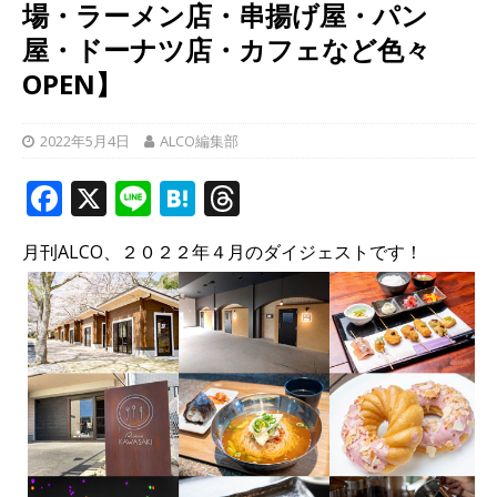
場・ラーメン店・串揚げ屋・パン
屋・ドーナツ店・カフェなど色々
OPEN】
2022年5月4日
ALCO編集部
F
X
Li
H
T
a
n
at
h
月刊ALCO、２０２２年４月のダイジェストです！
c
e
e
r
e
n
e
b
a
a
o
d
o
s
k