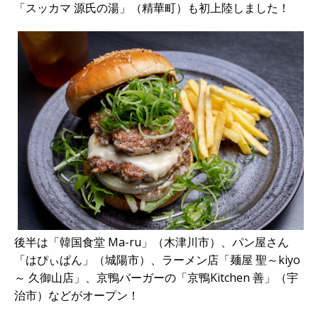
「スッカマ 源氏の湯」（精華町）も初上陸しました！
後半は「韓国食堂 Ma-ru」（木津川市）、パン屋さん
「はぴぃぱん」（城陽市）、ラーメン店「麺屋 聖～kiyo
～ 久御山店」、京鴨バーガーの「京鴨Kitchen 善」（宇
治市）などがオープン！