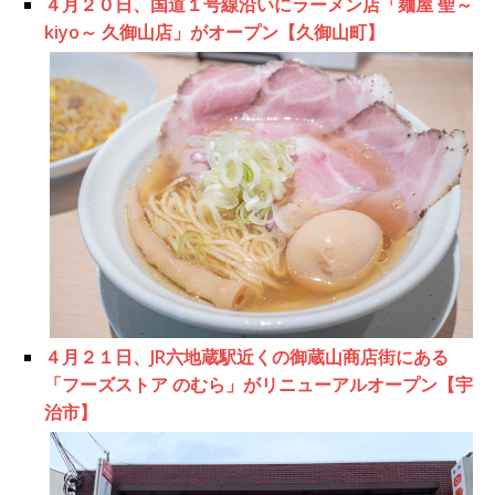
４月２０日、国道１号線沿いにラーメン店「麺屋 聖～
kiyo～ 久御山店」がオープン【久御山町】
４月２１日、JR六地蔵駅近くの御蔵山商店街にある
「フーズストア のむら」がリニューアルオープン【宇
治市】