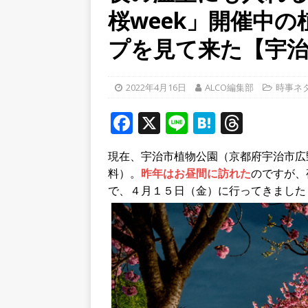
桜week」開催中
[ 2026年8月4日 ]
石清水八
餅しぐれ」に舌鼓！【京都
プを見て来た【宇
[ 2026年8月6日 ]
８月３日
ルから甲賀市に向かって約4
2022年4月16日
ALCO編集部
時事ネ
[ 2026年8月6日 ]
「京の七夕
F
X
Li
H
T
【京都府宇治市／２０２６
a
n
at
h
現在、宇治市植物公園（京都府宇治市広
c
e
e
r
料）。
昨年はお昼間に訪れた
のですが、
e
n
e
で、４月１５日（金）に行ってきました
b
a
a
o
d
o
s
k