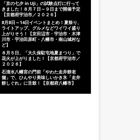
「京の七夕 in Uji」の試験点灯に行って
きました！８月７日～９日まで開催予定
【京都府宇治市／２０２６】
8月8日～14日イベントまとめ！夏祭り、
ライトアップ、グルメなどワイワイ盛り
上がりそう！【京田辺市・宇治市・木津
川市・宇治田原町・八幡市・南山城村な
ど】
８月５日、「大久保駐屯地夏まつり」で
花火が上がりました！【京都府宇治市／
２０２６】
石清水八幡宮の門前「やわた走井餅老
舗」で、ひんやり美味しいかき氷「走井
餅しぐれ」に舌鼓！【京都府八幡市】