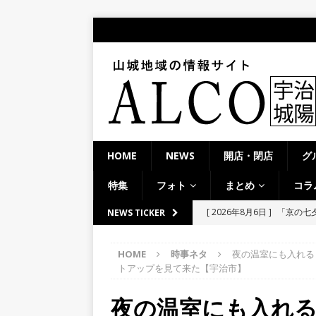
HOME
NEWS
開店・閉店
グ
特集
フォト
まとめ
コラ
[ 2026年8月6日 ]
8月8日
NEWS TICKER
り上がりそう！【京田辺市
HOME
時事ネタ
夜の温室にも入れる
ト
トアップを見て来た【宇治市】
[ 2026年8月5日 ]
８月５日
夜の温室にも入れ
／２０２６】
時事ネタ