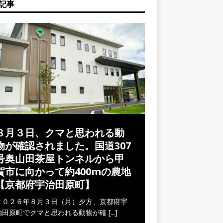
記事
８月３日、クマと思われる動
物が確認されました。国道307
号奥山田茶屋トンネルから甲
賀市に向かって約400mの農地
【京都府宇治田原町】
２０２６年８月３日（月）夕方、京都府宇
治田原町でクマと思われる動物が確
[...]