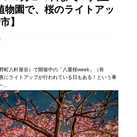
の植物園で、桜のライトアッ
幡宮の門前「やわた走井餅老舗」で、ひんやり美味しいかき氷「走井
府八幡市】
グルメ
治市】
、クマと思われる動物が確認されました。国道307号奥山田茶屋トンネ
00mの農地【京都府宇治田原町】
NEWS
タ
 in Uji」の試験点灯に行ってきました！８月７日～９日まで開催予定
】
時事ネタ
野町八軒屋谷）で開催中の「八重桜week」（有
夜にライトアップが行われている日もある！という事
～。