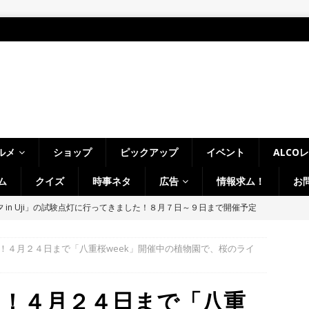
ルメ
ショップ
ピックアップ
イベント
ALCO
ム
クイズ
時事ネタ
広告
情報求ム！
お
～14日イベントまとめ！夏祭り、ライトアップ、グルメなどワイワイ盛
・宇治市・木津川市・宇治田原町・八幡市・南山城村など】
イベン
！４月２４日まで「八重桜week」開催中の植物園で、桜のライ
、「大久保駐屯地夏まつり」で花火が上がりました！【京都府宇治市
る！４月２４日まで「八重