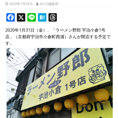
2020年1月23日
ALCO編集部
F
X
Li
H
T
a
n
at
h
2020年1月31日（金）、「ラーメン野郎 宇治小倉1号
c
e
e
r
店」（京都府宇治市小倉町西浦）さんが閉店する予定で
e
n
e
す。
b
a
a
o
d
o
s
k