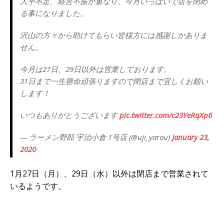
人手不足、経営不振が重なり、今月いっぱいで店を閉め
る事になりました。
沢山の方々から助けてもらい皆様方には感謝しかありま
せん。
今月は27日、29日以外は営業しております。
31日まで一生懸命頑張りますので閉店まで宜しくお願い
します！
いつもありがとうございます
pic.twitter.com/c23YeRqXp6
— ラーメン野郎 宇治小倉 1号店 (@uji_yarou)
January 23,
2020
1月27日（月）、29日（水）以外は閉店まで営業されて
いるようです。