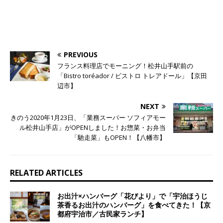
PREVIOUS
フランス料理店でモーニング！松井山手駅前の
「Bistro toréador / ビストロ トレアドール」【京田
辺市】
NEXT
きのう2020年1月23日、「業務スーパー ソフィアモー
ル松井山手店」がOPENしました！お惣菜・お弁当
「馳走菜」もOPEN！【八幡市】
RELATED ARTICLES
お出汁×ハンバーグ「花びより」で「宇治ほうじ
茶香るお出汁のハンバーグ」を食べてきた！【京
都府宇治市／古民家ランチ】