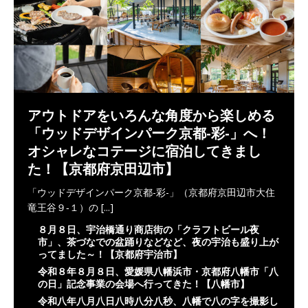
アウトドアをいろんな角度から楽しめる
「ウッドデザインパーク京都-彩-」へ！
オシャレなコテージに宿泊してきまし
た！【京都府京田辺市】
「ウッドデザインパーク京都-彩-」（京都府京田辺市大住
竜王谷９‐１）の
[...]
８月８日、宇治橋通り商店街の「クラフトビール夜
市」、茶づなでの盆踊りなどなど、夜の宇治も盛り上が
ってました～！【京都府宇治市】
令和８年８月８日、愛媛県八幡浜市・京都府八幡市「八
の日」記念事業の会場へ行ってきた！【八幡市】
令和八年八月八日八時八分八秒、八幡で八の字を撮影し