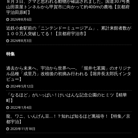
８月３日、クマと思われる動物が確認されました。国道307号奥
山田茶屋トンネルから甲賀市に向かって約400mの農地【京都府
宇治田原町】
2026年8月6日
近鉄小倉駅前の「ニンテンドーミュージアム」、累計来館者数が
１００万人突破してる！【京都府宇治市】
2026年8月3日
特集
過去から未来へ、宇治から世界へ―。「堀井七茗園」のオリジナ
ル品種「成里乃」改植後の初摘み行われる【堀井長太郎氏インタ
ビュー】
2024年5月12日
「なるほど」がいっぱい！けいはんな記念公園のヒミツ【精華
町】
2022年1月4日
龍、ワニ、いんげん豆…！？知れば知るほど萬福寺！【特集／京
都宇治】
2020年11月18日