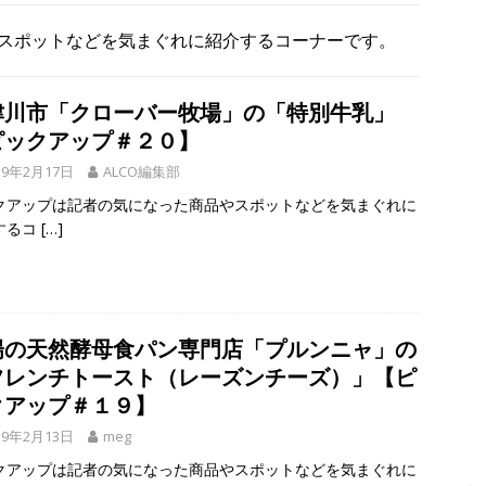
フ・ホビーオフ／宇治淀線で解体工事】
月刊・週刊ALCO
スポットなどを気まぐれに紹介するコーナーです。
、塔の島で「ホコランタン・プロジェクト2026」を楽しんできました！
タン並ぶ【京都府宇治市】
時事ネタ
津川市「クローバー牧場」の「特別牛乳」
、宇治橋通り商店街の「クラフトビール夜市」、茶づなでの盆踊りな
ピックアップ＃２０】
19年2月17日
ALCO編集部
がってました～！【京都府宇治市】
時事ネタ
クアップは記者の気になった商品やスポットなどを気まぐれに
するコ
[…]
陽の天然酵母食パン専門店「プルンニャ」の
フレンチトースト（レーズンチーズ）」【ピ
クアップ＃１９】
19年2月13日
meg
クアップは記者の気になった商品やスポットなどを気まぐれに