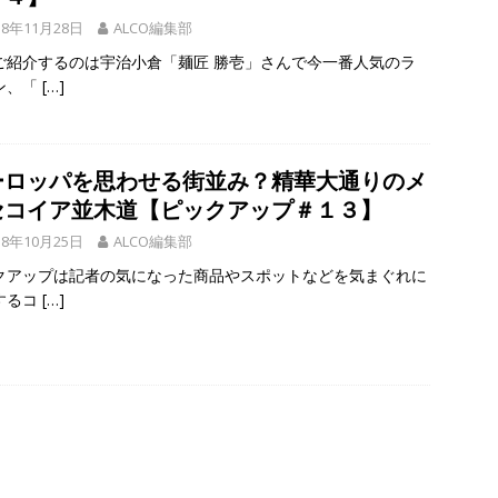
18年11月28日
ALCO編集部
ご紹介するのは宇治小倉「麺匠 勝壱」さんで今一番人気のラ
ン、「
[…]
ーロッパを思わせる街並み？精華大通りのメ
セコイア並木道【ピックアップ＃１３】
18年10月25日
ALCO編集部
クアップは記者の気になった商品やスポットなどを気まぐれに
するコ
[…]