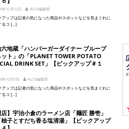
１６】
18年12月12日
ALCO編集部
クアップは記者の気になった商品やスポットなどを気まぐれに
するコ
[…]
治六地蔵「ハンバーガーダイナー ブループ
ット」の「PLANET TOWER POTATO
ECIAL DRINK SET」【ピックアップ＃１
】
18年12月5日
ALCO編集部
クアップは記者の気になった商品やスポットなどを気まぐれに
するコ
[…]
閉店】宇治小倉のラーメン店「麺匠 勝壱」
「柚子とすだち香る塩清湯」【ピックアップ
１４】