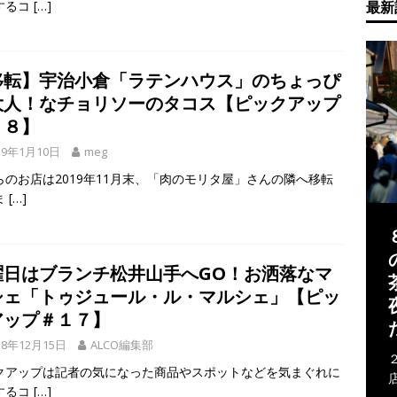
するコ
[…]
最新
移転】宇治小倉「ラテンハウス」のちょっぴ
大人！なチョリソーのタコス【ピックアップ
１８】
19年1月10日
meg
らのお店は2019年11月末、「肉のモリタ屋」さんの隣へ移転
ま
[…]
曜日はブランチ松井山手へGO！お洒落なマ
シェ「トゥジュール・ル・マルシェ」【ピッ
アップ＃１７】
18年12月15日
ALCO編集部
クアップは記者の気になった商品やスポットなどを気まぐれに
するコ
[…]