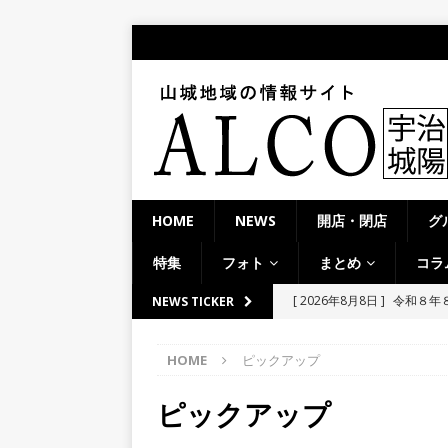
HOME
NEWS
開店・閉店
グ
特集
フォト
まとめ
コラ
[ 2026年8月8日 ]
令和８年
NEWS TICKER
へ行ってきた！【八幡市】
HOME
ピックアップ
[ 2026年8月8日 ]
令和八年
市】
NEWS
ピックアップ
[ 2026年8月8日 ]
＜週刊A