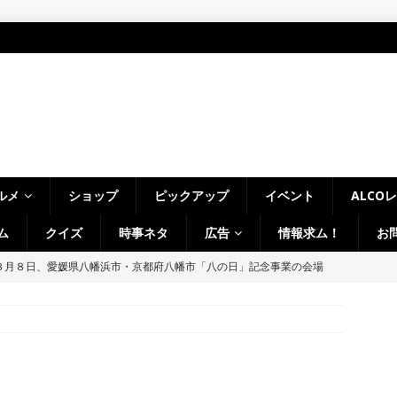
ルメ
ショップ
ピックアップ
イベント
ALCO
ム
クイズ
時事ネタ
広告
情報求ム！
お
８月８日、愛媛県八幡浜市・京都府八幡市「八の日」記念事業の会場
時事ネタ
八月八日八時八分八秒、八幡で八の字を撮影しました！【京都府八幡
LCO＞8月1日～7日の京都府山城地域【ひんやり美味しいかき氷！／七