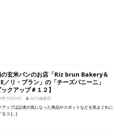
の玄米パンのお店「Riz brun Bakery＆
AFE／リ・ブラン」の「チーズパニーニ」
ピックアップ＃１２】
18年10月24日
ALCO編集部
クアップは記者の気になった商品やスポットなどを気まぐれに
するコ
[…]