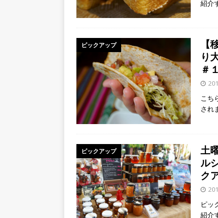
紹介
【
ピックアップ
り
＃
20
こち
され
土
ピックアップ
ル
ク
20
ピッ
紹介