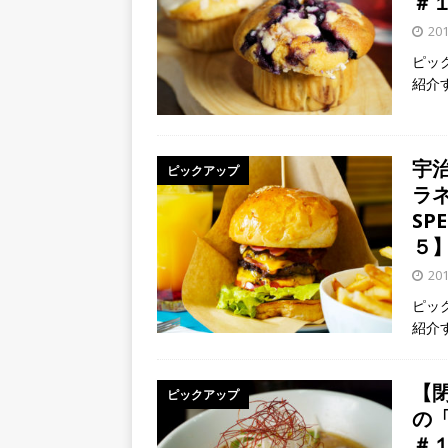
＃
20
ピッ
紹介
宇
ピックアップ
ラネ
SP
５
20
ピッ
紹介
【
ピックアップ
の
＃