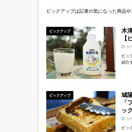
夕ライトアップ／ハードオ
ピックアップは記者の気になった商品や
[ 2026年8月7日 ]
8月7日
学生さんたち手作りのラン
木
ピックアップ
[ 2026年8月9日 ]
８月８日
【
20
どなど、夜の宇治も盛り上
ピッ
紹介
城
ピックアップ
「
ッ
20
ピッ