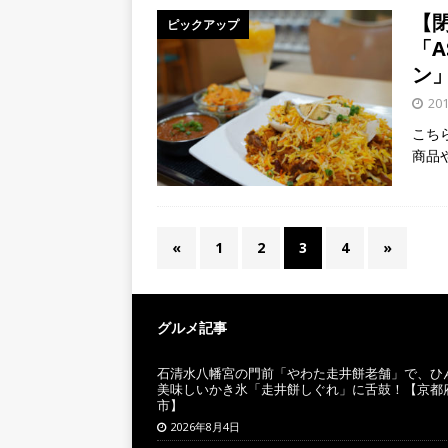
【
ピックアップ
「
ン
20
こち
商品
«
1
2
3
4
»
グルメ記事
石清水八幡宮の門前「やわた走井餅老舗」で、ひ
美味しいかき氷「走井餅しぐれ」に舌鼓！【京都
市】
2026年8月4日