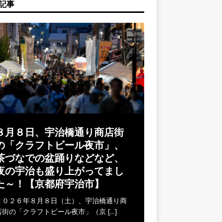
記事
８月８日、宇治橋通り商店街
の「クラフトビール夜市」、
茶づなでの盆踊りなどなど、
夜の宇治も盛り上がってまし
た～！【京都府宇治市】
２０２６年８月８日（土）、宇治橋通り商
店街の「クラフトビール夜市」（京
[...]