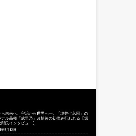
から未来へ、宇治から世界へ―。「堀井七茗園」の
ジナル品種「成里乃」改植後の初摘み行われる【堀
太郎氏インタビュー】
24年5月12日