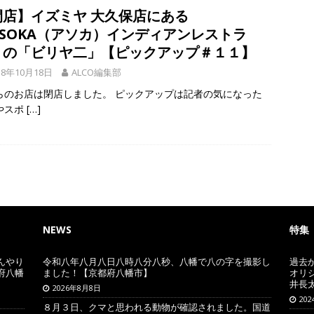
閉店】イズミヤ 大久保店にある
ASOKA（アソカ）インディアンレストラ
」の「ビリヤ二」【ピックアップ＃１１】
18年10月18日
ALCO編集部
らのお店は閉店しました。 ピックアップは記者の気になった
やスポ
[…]
NEWS
特集
んやり
令和八年八月八日八時八分八秒、八幡で八の字を撮影し
過去
府八幡
ました！【京都府八幡市】
オリ
井長
2026年8月8日
20
８月３日、クマと思われる動物が確認されました。国道