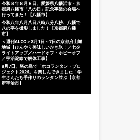
令和８年８月８日、愛媛県八幡浜市・京
都府八幡市「八の日」記念事業の会場へ
行ってきた！【八幡市】
令和八年八月八日八時八分八秒、八幡で
八の字を撮影しました！【京都府八幡
市】
＜週刊ALCO＞8月1日～7日の京都府山城
地域【ひんやり美味しいかき氷！／七夕
ライトアップ／ハードオフ・ホビーオフ
／宇治淀線で解体工事】
8月7日、塔の島で「ホコランタン・プロ
ジェクト2026」を楽しんできました！学
生さんたち手作りのランタン並ぶ【京都
府宇治市】