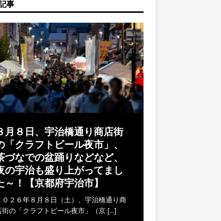
記事
８月８日、宇治橋通り商店街
の「クラフトビール夜市」、
茶づなでの盆踊りなどなど、
夜の宇治も盛り上がってまし
た～！【京都府宇治市】
２０２６年８月８日（土）、宇治橋通り商
店街の「クラフトビール夜市」（京
[...]