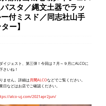
題パスタ／縄文土器でラッ
タン並ぶ【京都府宇治市】
時事ネタ
、宇治橋通り商店街の「クラフトビール夜市」、茶づなでの盆踊りな
ルー付ミスド／同志社山手
がってました～！【京都府宇治市】
時事ネタ
ンター】
８月８日、愛媛県八幡浜市・京都府八幡市「八の日」記念事業の会場
時事ネタ
ダイジェスト、第三弾！今回は７月～９月にALCOに
下さいね！
りません。詳細は
月間ALCO
などでご覧ください。
業日などはお店でご確認ください。
tps://alco-uj.com/2021apr2jun/