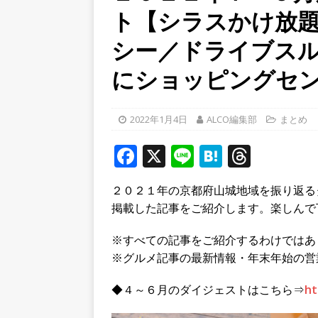
ト【シラスかけ放
学生さんたち手作りのラン
[ 2026年8月9日 ]
８月８日
シー／ドライブス
どなど、夜の宇治も盛り上
にショッピングセ
[ 2026年8月8日 ]
令和８年
へ行ってきた！【八幡市】
2022年1月4日
ALCO編集部
まとめ
F
X
Li
H
T
a
n
at
h
２０２１年の京都府山城地域を振り返る
c
e
e
r
掲載した記事をご紹介します。楽しんで
e
n
e
b
a
a
※すべての記事をご紹介するわけではあ
※グルメ記事の最新情報・年末年始の営
o
d
o
s
◆４～６月のダイジェストはこちら⇒
ht
k