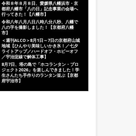
令和８年８月８日、愛媛県八幡浜市・京
都府八幡市「八の日」記念事業の会場へ
行ってきた！【八幡市】
令和八年八月八日八時八分八秒、八幡で
八の字を撮影しました！【京都府八幡
市】
＜週刊ALCO＞8月1日～7日の京都府山城
地域【ひんやり美味しいかき氷！／七夕
ライトアップ／ハードオフ・ホビーオフ
／宇治淀線で解体工事】
8月7日、塔の島で「ホコランタン・プロ
ジェクト2026」を楽しんできました！学
生さんたち手作りのランタン並ぶ【京都
府宇治市】