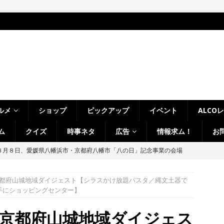
ルメ
ショップ
ピックアップ
イベント
ALCO
ム
クイズ
時事ネタ
広告
情報求ム！
お
八月八日八時八分八秒、八幡で八の字を撮影しました！【京都府八幡
都府山城地域ダイジェスト【シラスかけ放題パスタ／縄文土器で
LCO＞8月1日～7日の京都府山城地域【ひんやり美味しいかき氷！／七
手にショッピングセンター】
フ・ホビーオフ／宇治淀線で解体工事】
月刊・週刊ALCO
京都府山城地域ダイジェス
、塔の島で「ホコランタン・プロジェクト2026」を楽しんできました！