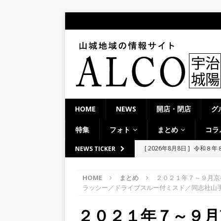
HOME
NEWS
開店・閉店
グ
特集
フォト
まとめ
コラ
[ 2026年8月8日 ]
令和八年
NEWS TICKER
市】
NEWS
HOME
まとめ
２０２１年７～９月京
[ 2026年8月8日 ]
＜週刊A
ラッシー／ドライブスルー付ミスド／同志社山
夕ライトアップ／ハードオ
２０２１年７～９月
[ 2026年8月7日 ]
8月7日