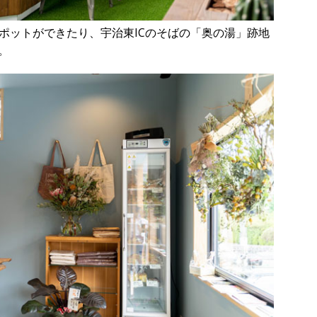
スポットができたり、宇治東ICのそばの「奥の湯」跡地
。