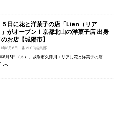
月５日に花と洋菓子の店「Lien（リア
）」がオープン！京都北山の洋菓子店 出身
方のお店【城陽市】
21年8月6日
ALCO編集部
21年8月5日（木）、城陽市久津川エリアに花と洋菓子の店
n
[…]