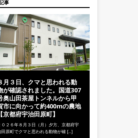
記事
８月３日、クマと思われる動
物が確認されました。国道307
号奥山田茶屋トンネルから甲
賀市に向かって約400mの農地
【京都府宇治田原町】
２０２６年８月３日（月）夕方、京都府宇
治田原町でクマと思われる動物が確
[...]