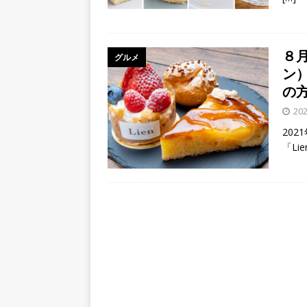
８
グルメ
ン
の
20
20
「Lie