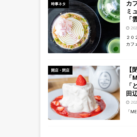
カ
時事ネタ
ミ
「
20
２０
カフ
【
開店・閉店
「M
「
田
20
「ME