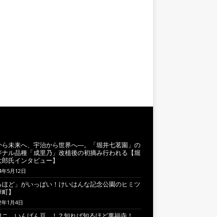
から未来へ、宇治から世界へ―。「堀井七茗園」の
ジナル品種「成里乃」改植後の初摘み行われる【堀
太郎氏インタビュー】
24年5月12日
るほど」がいっぱい！けいはんな記念公園のヒミツ
華町】
22年1月4日
ワニ、いんげん豆…！？知れば知るほど萬福寺！