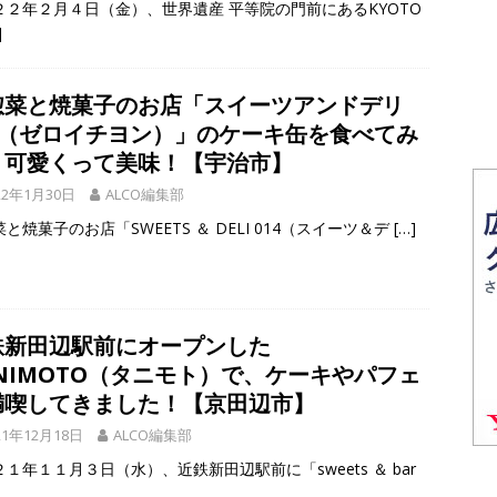
２２年２月４日（金）、世界遺産 平等院の門前にあるKYOTO
]
惣菜と焼菓子のお店「スイーツアンドデリ
14（ゼロイチヨン）」のケーキ缶を食べてみ
！可愛くって美味！【宇治市】
22年1月30日
ALCO編集部
と焼菓子のお店「SWEETS ＆ DELI 014（スイーツ＆デ
[…]
鉄新田辺駅前にオープンした
ANIMOTO（タニモト）で、ケーキやパフェ
満喫してきました！【京田辺市】
21年12月18日
ALCO編集部
１年１１月３日（水）、近鉄新田辺駅前に「sweets ＆ bar