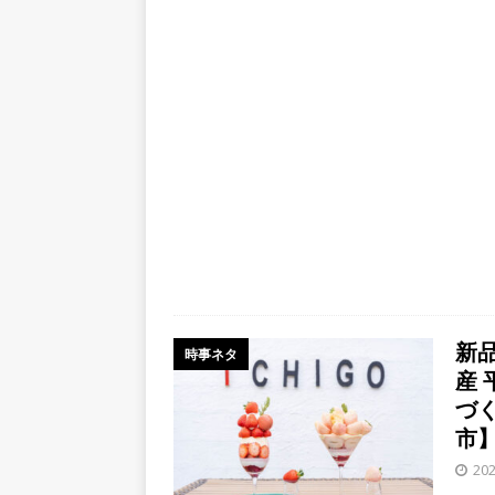
新
時事ネタ
産 
づ
市
20