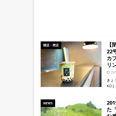
【閉
開店・閉店
22
カ
リ
20
きょ
KO
[
20
NEWS
た「