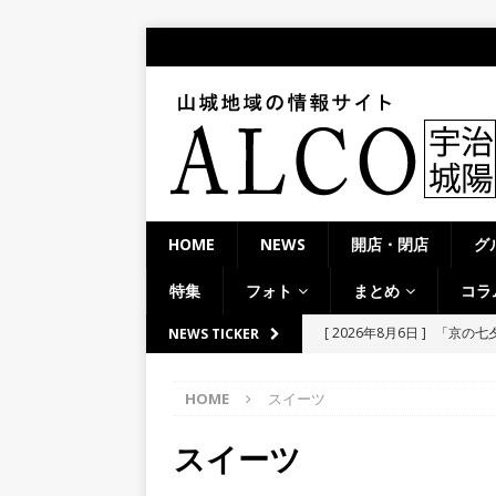
HOME
NEWS
開店・閉店
グ
特集
フォト
まとめ
コラ
[ 2026年8月6日 ]
「京の七夕
NEWS TICKER
【京都府宇治市／２０２６
HOME
スイーツ
[ 2026年8月6日 ]
8月8日
り上がりそう！【京田辺市
スイーツ
ト