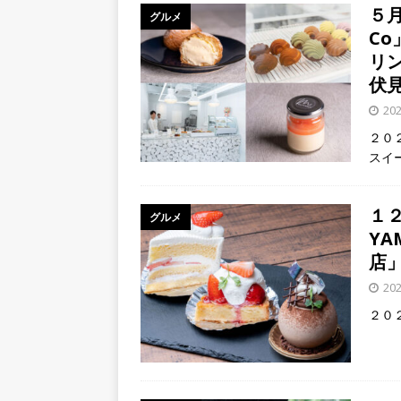
５月
グルメ
[ 2026年8月5日 ]
８月５日
C
／２０２６】
時事ネタ
リ
伏
[ 2026年8月4日 ]
石清水八
20
餅しぐれ」に舌鼓！【京都
２０
[ 2026年8月6日 ]
８月３日
スイ
ルから甲賀市に向かって約4
１２
グルメ
Y
店
20
２０２