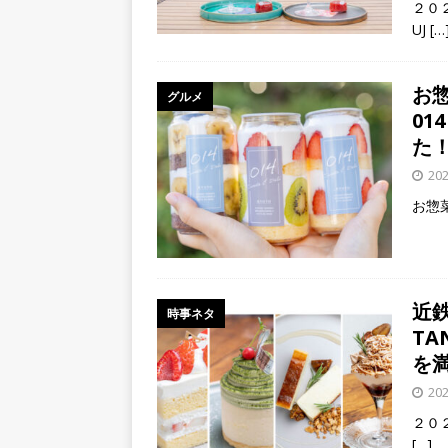
２０
UJ
[…
お
グルメ
0
た
20
お惣菜
近
時事ネタ
T
を
20
２０２
[…]