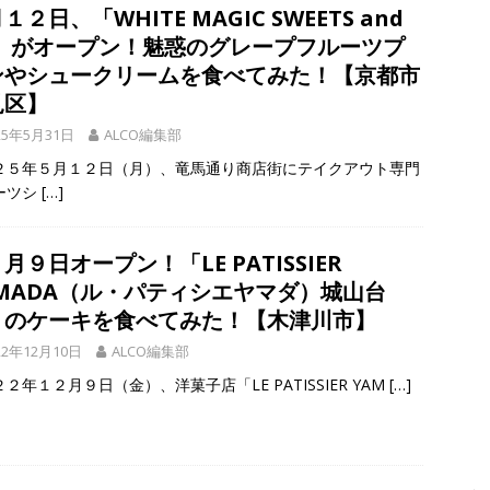
１２日、「WHITE MAGIC SWEETS and
、「大久保駐屯地夏まつり」で花火が上がりました！【京都府宇治市
o」がオープン！魅惑のグレープフルーツプ
ンやシュークリームを食べてみた！【京都市
見区】
幡宮の門前「やわた走井餅老舗」で、ひんやり美味しいかき氷「走井
25年5月31日
ALCO編集部
府八幡市】
グルメ
２５年５月１２日（月）、竜馬通り商店街にテイクアウト専門
、クマと思われる動物が確認されました。国道307号奥山田茶屋トンネ
ーツシ
[…]
00mの農地【京都府宇治田原町】
NEWS
月９日オープン！「LE PATISSIER
AMADA（ル・パティシエヤマダ）城山台
」のケーキを食べてみた！【木津川市】
22年12月10日
ALCO編集部
２年１２月９日（金）、洋菓子店「LE PATISSIER YAM
[…]