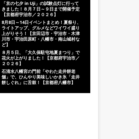
「京の七夕 in Uji」の試験点灯に行って
きました！８月７日～９日まで開催予定
【京都府宇治市／２０２６】
8月8日～14日イベントまとめ！夏祭り、
ライトアップ、グルメなどワイワイ盛り
上がりそう！【京田辺市・宇治市・木津
川市・宇治田原町・八幡市・南山城村な
ど】
８月５日、「大久保駐屯地夏まつり」で
花火が上がりました！【京都府宇治市／
２０２６】
石清水八幡宮の門前「やわた走井餅老
舗」で、ひんやり美味しいかき氷「走井
餅しぐれ」に舌鼓！【京都府八幡市】