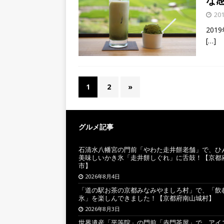
な
20
201
[…]
1
2
»
グルメ記事
石清水八幡宮の門前「やわた走井餅老舗」で、ひ
美味しいかき氷「走井餅しぐれ」に舌鼓！【京都
市】
2026年8月4日
「道の駅お茶の京都みなみやましろ村」で、「飲
氷」を楽しんできました！【京都府南山城村】
2026年8月3日
世界遺産「平等院」の門前「赤門茶屋」で、アイ