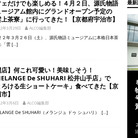
フェだけでも楽しめる！４月２日、源氏物語
最新
ュージアム館内にグランドオープン予定の
雲上茶寮」に行ってきた！【京都府宇治市】
22年3月29日
ALCO編集部
２２年３月２６日（土）、源氏物語ミュージアムに本格日本茶
ェ「雲
[…]
閉店】何これ可愛い！美味しそう！
ELANGE De SHUHARI 松井山手店」で
とろける生ショートケーキ」食べてきた【京
辺市】
22年3月6日
ALCO編集部
LANGE De SHUHARI（メランジュ ドゥ シュハリ）
[…]