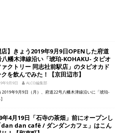
店】きょう2019年9月9日OPENした府道
号八幡木津線沿い「琥珀-KOHAKU- タピオ
ファクトリー 同志社前駅店」のタピオカド
ンクを飲んでみた！【京田辺市】
19年9月9日
ALCO編集部
う2019年9月9日（月）、府道22号八幡木津線沿いに「琥珀-
…]
19年4月19日「石寺の茶畑」前にオープンし
dan dan cafë / ダンダンカフェ」はこん