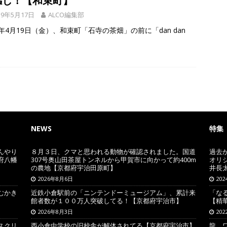
感じ！【和束町】
19年5月17日
ALCO編集部
9年4月19日（金）、和束町「石寺の茶畑」の前に「dan dan
NEWS
特集
んやり
８月３日、クマと思われる動物が確認されました。国道
過去
府八幡
307号奥山田茶屋トンネルから甲賀市に向かって約400m
オリ
の農地【京都府宇治田原町】
井長
2026年8月6日
20
むかき
近鉄小倉駅前の「ニンテンドーミュージアム」、累計来
「な
館者数が１００万人突破してる！【京都府宇治市】
【精
2026年8月3日
20
スクリ
西小倉中学校の旧校舎が解体されてる【京都府宇治市】
龍、