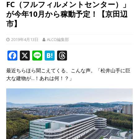
FC（フルフィルメントセンター）」
が今年10月から稼動予定！【京田辺
市】
2019年4月13日
ALCO編集部
F
X
Li
H
T
a
n
at
h
最近ちらほら聞こえてくる、こんな声。「松井山手に巨
c
e
e
r
大な建物が…！あれは何！？」
e
n
e
b
a
a
o
d
o
s
k