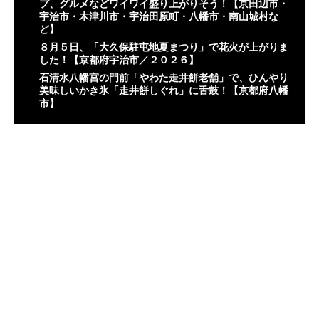
プ、グルメなどワイワイ盛り上がりそう！【京田辺市・
宇治市・木津川市・宇治田原町・八幡市・南山城村な
ど】
８月５日、「大久保駐屯地夏まつり」で花火が上がりま
した！【京都府宇治市／２０２６】
石清水八幡宮の門前「やわた走井餅老舗」で、ひんやり
美味しいかき氷「走井餅しぐれ」に舌鼓！【京都府八幡
市】