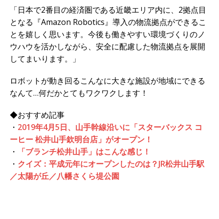
「日本で2番目の経済圏である近畿エリア内に、2拠点目
となる『Amazon Robotics』導入の物流拠点ができるこ
とを嬉しく思います。今後も働きやすい環境づくりのノ
ウハウを活かしながら、安全に配慮した物流拠点を展開
してまいります。」
ロボットが動き回るこんなに大きな施設が地域にできる
なんて…何だかとてもワクワクします！
◆おすすめ記事
・
2019年4月5日、山手幹線沿いに「スターバックス コ
ーヒー 松井山手欽明台店」がオープン！
・
「ブランチ松井山手」はこんな感じ！
・
クイズ：平成元年にオープンしたのは？JR松井山手駅
／太陽が丘／八幡さくら堤公園