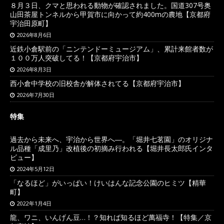
８月３日、クマと思われる動物が確認されました。国道307号奥
山田茶屋トンネルから甲賀市に向かって約400mの農地【京都府
宇治田原町】
2026年8月6日
近鉄小倉駅前の「ニンテンドーミュージアム」、累計来館者数が
１００万人突破してる！【京都府宇治市】
2026年8月3日
西小倉中学校の旧校舎が解体されてる【京都府宇治市】
2026年7月30日
特集
過去から未来へ、宇治から世界へ―。「堀井七茗園」のオリジナ
ル品種「成里乃」改植後の初摘み行われる【堀井長太郎氏インタ
ビュー】
2024年5月12日
「なるほど」がいっぱい！けいはんな記念公園のヒミツ【精華
町】
2022年1月4日
龍、ワニ、いんげん豆…！？知れば知るほど萬福寺！【特集／京