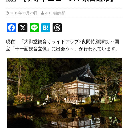
2019年11月28日
ALCO編集部
F
X
Li
H
T
a
n
at
h
現在、「大御堂観音寺ライトアップ×夜間特別拝観 ～国
c
e
e
r
宝「十一面観音立像」に出会う～」が行われています。
e
n
e
b
a
a
o
d
o
s
k