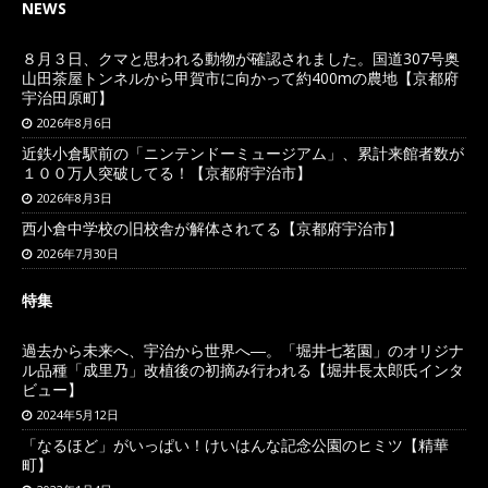
NEWS
８月３日、クマと思われる動物が確認されました。国道307号奥
山田茶屋トンネルから甲賀市に向かって約400mの農地【京都府
宇治田原町】
2026年8月6日
近鉄小倉駅前の「ニンテンドーミュージアム」、累計来館者数が
１００万人突破してる！【京都府宇治市】
2026年8月3日
西小倉中学校の旧校舎が解体されてる【京都府宇治市】
2026年7月30日
特集
過去から未来へ、宇治から世界へ―。「堀井七茗園」のオリジナ
ル品種「成里乃」改植後の初摘み行われる【堀井長太郎氏インタ
ビュー】
2024年5月12日
「なるほど」がいっぱい！けいはんな記念公園のヒミツ【精華
町】