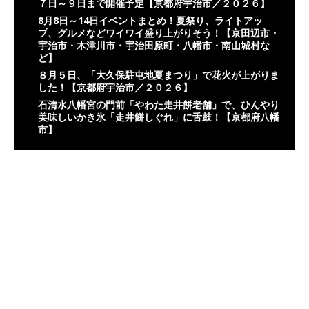
７日～９日まで開催予定【京都府宇治市／２０２６】
8月8日～14日イベントまとめ！夏祭り、ライトアッ
プ、グルメなどワイワイ盛り上がりそう！【京田辺市・
宇治市・木津川市・宇治田原町・八幡市・南山城村な
ど】
８月５日、「大久保駐屯地夏まつり」で花火が上がりま
した！【京都府宇治市／２０２６】
石清水八幡宮の門前「やわた走井餅老舗」で、ひんやり
美味しいかき氷「走井餅しぐれ」に舌鼓！【京都府八幡
市】