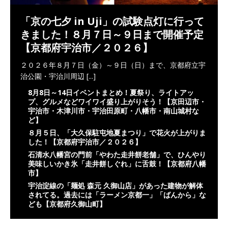
「京の七夕 in Uji」の試験点灯に行って
きました！８月７日～９日まで開催予定
【京都府宇治市／２０２６】
２０２６年８月７日（金）～９日（日）まで、京都府立宇
治公園・宇治川周辺
[...]
8月8日～14日イベントまとめ！夏祭り、ライトアッ
プ、グルメなどワイワイ盛り上がりそう！【京田辺市・
宇治市・木津川市・宇治田原町・八幡市・南山城村な
ど】
８月５日、「大久保駐屯地夏まつり」で花火が上がりま
した！【京都府宇治市／２０２６】
石清水八幡宮の門前「やわた走井餅老舗」で、ひんやり
美味しいかき氷「走井餅しぐれ」に舌鼓！【京都府八幡
市】
宇治淀線の「麺処 森元 久御山店」があった建物が解体
されてる。過去には「ラーメン京都一」「ばんから」な
ども【京都府久御山町】