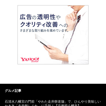
グルメ記事
石清水八幡宮の門前「やわた走井餅老舗」で、ひんやり美味しい
かき氷「走井餅しぐれ」に舌鼓！【京都府八幡市】