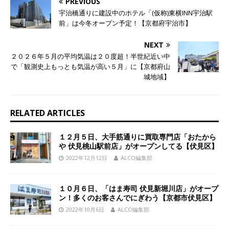
PREVIOUS
宇治橋通りに建設中のホテル「(仮称)東横INN宇治駅
前」は今冬オープン予定！【京都府宇治市】
NEXT
２０２６年５月の平均気温は２０度超！半世紀近い中
で「観測史上もっとも気温が高い５月」に【京都府山
城地域】
RELATED ARTICLES
１２月５日、大手筋通りに買取専門店「おたから
や 伏見桃山駅前店」がオープンしてる【伏見区】
2022年12月12日
ALCO編集部
１０月６日、「はま寿司 伏見新堀川店」がオープ
ン！多くのお客さんでにぎわう【京都市伏見区】
2022年10月6日
ALCO編集部