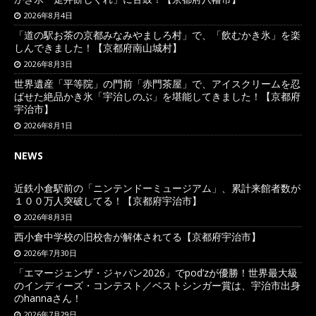
2026年8月4日
「道の駅お茶の京都みなみやましろ村」で、「飲むかき氷」を楽
しんできました！【京都府南山城村】
2026年8月3日
世界遺産「平等院」の門前「赤門茶屋」で、アイスクリームを忍
ばせた絶品かき氷「宇治しのぶ」を堪能してきました！【京都府
宇治市】
2026年8月1日
NEWS
近鉄小倉駅前の「ニンテンドーミュージアム」、累計来館者数が
１００万人突破してる！【京都府宇治市】
2026年8月3日
西小倉中学校の旧校舎が解体されてる【京都府宇治市】
2026年7月30日
「エマージェンザ・ジャパン2026」でpod’zが優勝！世界最大級
のインディーズ・コンテスト／ベストシンガー賞は、宇治市出身
のhannaさん！
2026年7月29日