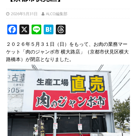
2026年5月31日
ALCO編集部
F
X
Li
H
T
a
n
at
h
２０２６年５月３１日（日）をもって、お肉の業務マー
c
e
e
r
ケット「肉のジャンボ市 横大路店」（京都市伏見区横大
e
n
e
路橋本）が閉店となりました。
b
a
a
o
d
o
s
k