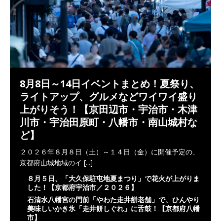
8月8日～14日イベントまとめ！夏祭り、
ライトアップ、グルメなどワイワイ盛り
上がりそう！【京田辺市・宇治市・木津
川市・宇治田原町・八幡市・南山城村な
ど】
２０２６年８月８日（土）～１４日（金）に開催予定の、
京都府山城地域のイ
[...]
８月５日、「大久保駐屯地夏まつり」で花火が上がりま
した！【京都府宇治市／２０２６】
石清水八幡宮の門前「やわた走井餅老舗」で、ひんやり
美味しいかき氷「走井餅しぐれ」に舌鼓！【京都府八幡
市】