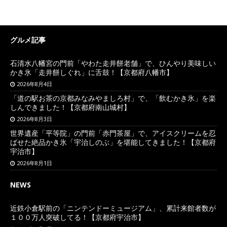
グルメ記事
石清水八幡宮の門前「やわた走井餅老舗」で、ひんやり美味しい
かき氷「走井餅しぐれ」に舌鼓！【京都府八幡市】
2026年8月4日
「道の駅お茶の京都みなみやましろ村」で、「飲むかき氷」を楽
しんできました！【京都府南山城村】
2026年8月3日
世界遺産「平等院」の門前「赤門茶屋」で、アイスクリームを忍
ばせた絶品かき氷「宇治しのぶ」を堪能してきました！【京都府
宇治市】
2026年8月1日
NEWS
近鉄小倉駅前の「ニンテンドーミュージアム」、累計来館者数が
１００万人突破してる！【京都府宇治市】