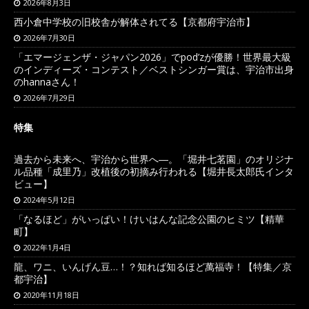
2026年8月3日
西小倉中学校の旧校舎が解体されてる【京都府宇治市】
2026年7月30日
「エマージェンザ・ジャパン2026」でpod’zが優勝！世界最大級
のインディーズ・コンテスト／ベストシンガー賞は、宇治市出身
のhannaさん！
2026年7月29日
特集
過去から未来へ、宇治から世界へ―。「堀井七茗園」のオリジナ
ル品種「成里乃」改植後の初摘み行われる【堀井長太郎氏インタ
ビュー】
2024年5月12日
「なるほど」がいっぱい！けいはんな記念公園のヒミツ【精華
町】
2022年1月4日
龍、ワニ、いんげん豆…！？知れば知るほど萬福寺！【特集／京
都宇治】
2020年11月18日