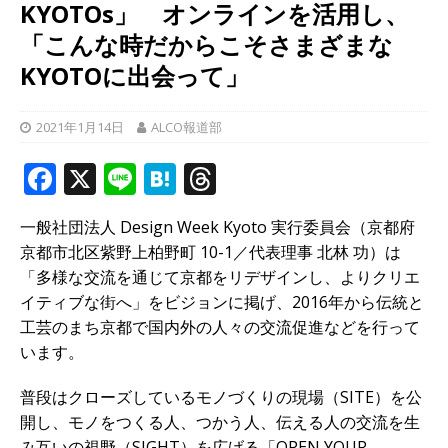
KYOTOs」 オンラインを活用し、
「こんな時だからこそさまざまな
KYOTOに出会って」
2021年1月14日
ALCO報道部
F
X
Li
H
T
a
n
at
h
一般社団法人 Design Week Kyoto 実行委員会（京都府
c
e
e
r
京都市北区紫野上柏野町 10-1／代表理事 北林 功）は
e
n
e
「多様な交流を通じて京都をリデザインし、よりクリエ
b
a
a
イティブな街へ」をビジョンに掲げ、2016年から伝統と
工芸のまち京都で国内外の人々の交流促進などを行って
o
d
います。
o
s
k
普段はクローズしているモノづくりの現場（SITE）を公
開し、モノをつくる人、つかう人、伝える人の交流を生
み互いの視野（SIGHT）を広げる「OPEN YOUR