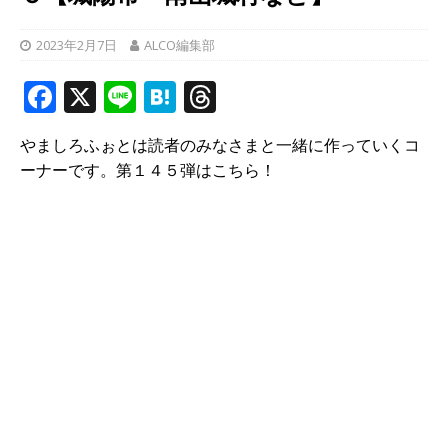
2023年2月7日
ALCO編集部
F
X
Li
H
T
a
n
at
h
やましろふぉとは読者のみなさまと一緒に作っていくコ
c
e
e
r
ーナーです。第１４５弾はこちら！
e
n
e
b
a
a
o
d
o
s
k