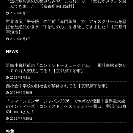
「道の駅お茶の京都みなみやましろ村」で、「飲むかき氷」を楽
しんできました！【京都府南山城村】
2026年8月3日
世界遺産「平等院」の門前「赤門茶屋」で、アイスクリームを忍
ばせた絶品かき氷「宇治しのぶ」を堪能してきました！【京都府
宇治市】
2026年8月1日
NEWS
近鉄小倉駅前の「ニンテンドーミュージアム」、累計来館者数が
１００万人突破してる！【京都府宇治市】
2026年8月3日
西小倉中学校の旧校舎が解体されてる【京都府宇治市】
2026年7月30日
「エマージェンザ・ジャパン2026」でpod’zが優勝！世界最大級
のインディーズ・コンテスト／ベストシンガー賞は、宇治市出身
のhannaさん！
2026年7月29日
特集