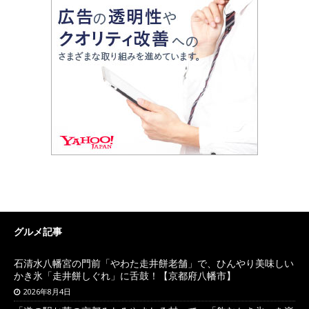
グルメ記事
石清水八幡宮の門前「やわた走井餅老舗」で、ひんやり美味しい
かき氷「走井餅しぐれ」に舌鼓！【京都府八幡市】
2026年8月4日