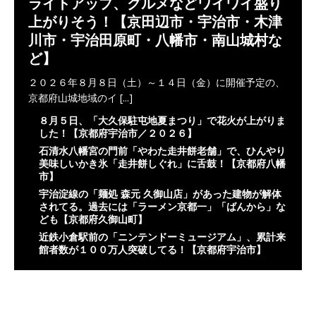
ライトアップ、グルメなどワイワイ盛り
上がりそう！【京田辺市・宇治市・木津
川市・宇治田原町・八幡市・南山城村な
ど】
２０２６年８月８日（土）～１４日（金）に開催予定の、
京都府山城地域のイ
[...]
８月５日、「大久保駐屯地夏まつり」で花火が上がりま
した！【京都府宇治市／２０２６】
石清水八幡宮の門前「やわた走井餅老舗」で、ひんやり
美味しいかき氷「走井餅しぐれ」に舌鼓！【京都府八幡
市】
宇治淀線の「麺処 森元 久御山店」があった建物が解体
されてる。過去には「ラーメン京都一」「ばんから」な
ども【京都府久御山町】
近鉄小倉駅前の「ニンテンドーミュージアム」、累計来
館者数が１００万人突破してる！【京都府宇治市】