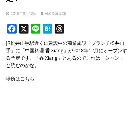
2018年9月12日
ALCO編集部
F
X
Li
H
T
a
n
at
h
JR松井山手駅近くに建設中の商業施設「ブランチ松井山
c
e
e
r
手」に「中国料理 香 Xiang」が2018年12月にオープンす
e
n
e
る予定です。「香 Xiang」とあるのでこれは「シャン」
b
a
a
と読むのかな。
o
d
場所はこちら
o
s
k