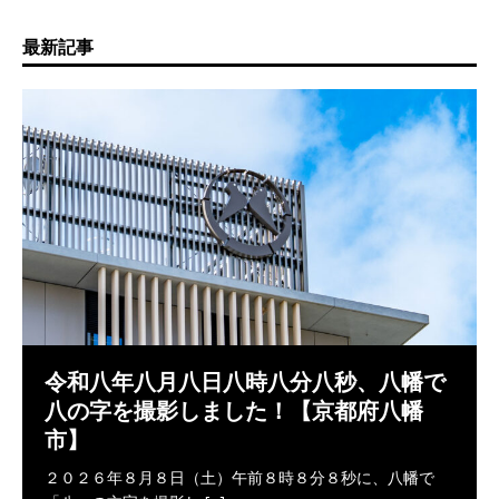
最新記事
令和八年八月八日八時八分八秒、八幡で
八の字を撮影しました！【京都府八幡
市】
２０２６年８月８日（土）午前８時８分８秒に、八幡で