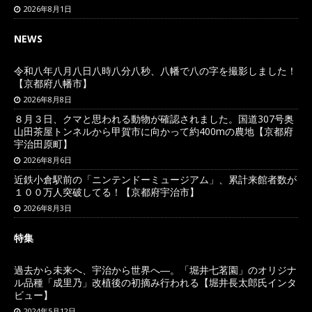
2026年8月1日
NEWS
令和八年八月八日八時八分八秒、八幡で八の字を撮影しました！
【京都府八幡市】
2026年8月8日
８月３日、クマと思われる動物が確認されました。国道307号奥
山田茶屋トンネルから甲賀市に向かって約400mの農地【京都府
宇治田原町】
2026年8月6日
近鉄小倉駅前の「ニンテンドーミュージアム」、累計来館者数が
１００万人突破してる！【京都府宇治市】
2026年8月3日
特集
過去から未来へ、宇治から世界へ―。「堀井七茗園」のオリジナ
ル品種「成里乃」改植後の初摘み行われる【堀井長太郎氏インタ
ビュー】
2024年5月12日