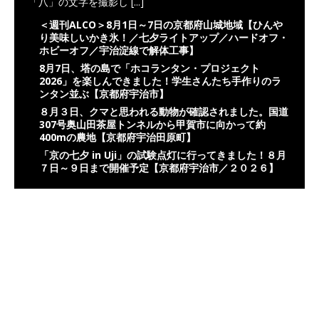
「八」の文字を撮影し
[...]
＜週刊ALCO＞8月1日～7日の京都府山城地域【ひんや
り美味しいかき氷！／七夕ライトアップ／ハードオフ・
ホビーオフ／宇治淀線で解体工事】
8月7日、塔の島で「ホコランタン・プロジェクト
2026」を楽しんできました！学生さんたち手作りのラ
ンタン並ぶ【京都府宇治市】
８月３日、クマと思われる動物が確認されました。国道
307号奥山田茶屋トンネルから甲賀市に向かって約
400mの農地【京都府宇治田原町】
「京の七夕 in Uji」の試験点灯に行ってきました！８月
７日～９日まで開催予定【京都府宇治市／２０２６】