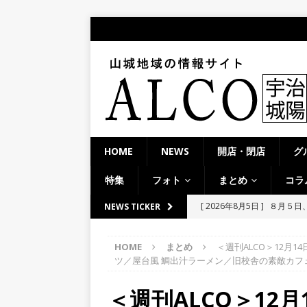
HOME
NEWS
開店・閉店
グ
特集
フォト
まとめ
コラ
[ 2026年8月4日 ]
石清水八
NEWS TICKER
餅しぐれ」に舌鼓！【京都
HOME
まとめ
＜週刊ALCO＞12月
[ 2026年8月4日 ]
宇治淀線
ツ／屋台風 鯛出汁ラーメン／旧校舎の素敵カフ
ーメン京都一」「ばんから
＜週刊ALCO＞12
[ 2026年8月3日 ]
近鉄小倉