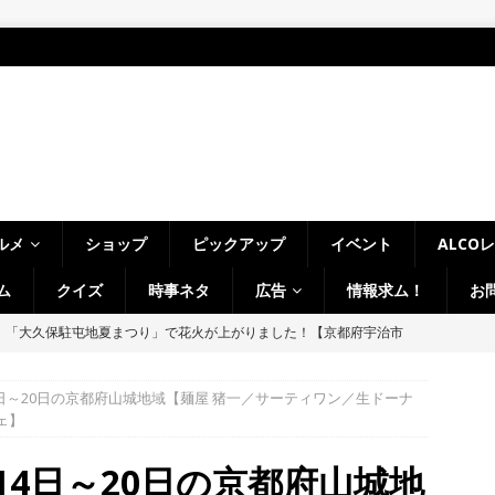
ルメ
ショップ
ピックアップ
イベント
ALCO
ム
クイズ
時事ネタ
広告
情報求ム！
お
幡宮の門前「やわた走井餅老舗」で、ひんやり美味しいかき氷「走井
府八幡市】
グルメ
14日～20日の京都府山城地域【麺屋 猪一／サーティワン／生ドーナ
の「麺処 森元 久御山店」があった建物が解体されてる。過去には「ラ
ェ】
」なども【京都府久御山町】
開店・閉店
月14日～20日の京都府山城地
駅前の「ニンテンドーミュージアム」、累計来館者数が１００万人突