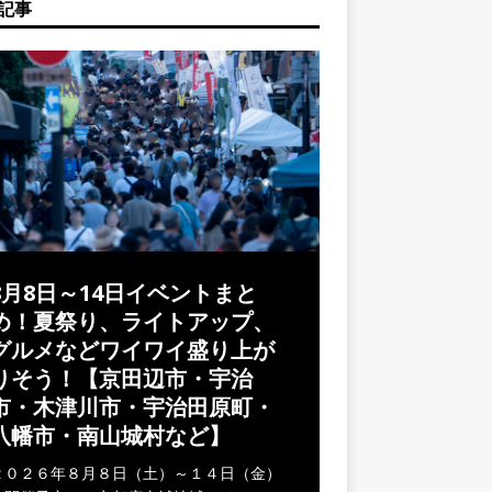
記事
8月8日～14日イベントまと
め！夏祭り、ライトアップ、
グルメなどワイワイ盛り上が
りそう！【京田辺市・宇治
市・木津川市・宇治田原町・
八幡市・南山城村など】
２０２６年８月８日（土）～１４日（金）