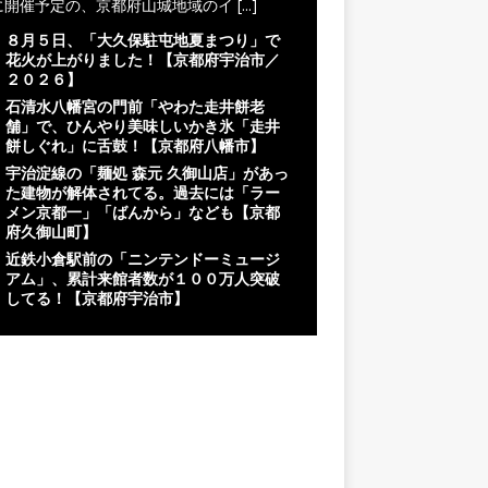
に開催予定の、京都府山城地域のイ
[...]
８月５日、「大久保駐屯地夏まつり」で
花火が上がりました！【京都府宇治市／
２０２６】
石清水八幡宮の門前「やわた走井餅老
舗」で、ひんやり美味しいかき氷「走井
餅しぐれ」に舌鼓！【京都府八幡市】
宇治淀線の「麺処 森元 久御山店」があっ
た建物が解体されてる。過去には「ラー
メン京都一」「ばんから」なども【京都
府久御山町】
近鉄小倉駅前の「ニンテンドーミュージ
アム」、累計来館者数が１００万人突破
してる！【京都府宇治市】