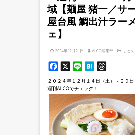
域【麺屋 猪一／サ
破してる！【京都府宇治市
[ 2026年8月6日 ]
8月8日
屋台風 鯛出汁ラー
り上がりそう！【京田辺市
ェ】
ト
[ 2026年8月5日 ]
８月５日
2024年12月21日
ALCO編集部
まとめ
／２０２６】
時事ネタ
F
X
Li
H
T
a
n
at
h
２０２４年１２月１４日（土）～２０日
c
e
e
r
週刊ALCOでチェック！
e
n
e
b
a
a
o
d
o
s
k