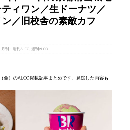
ーティワン／生ドーナツ／
】
NEWS
～14日イベントまとめ！夏祭り、ライトアップ、グルメなどワイワイ盛
メン／旧校舎の素敵カフ
・宇治市・木津川市・宇治田原町・八幡市・南山城村など】
イベン
、「大久保駐屯地夏まつり」で花火が上がりました！【京都府宇治市
,
月刊・週刊ALCO
,
週刊ALCO
（金）のALCO掲載記事まとめです。見逃した内容も