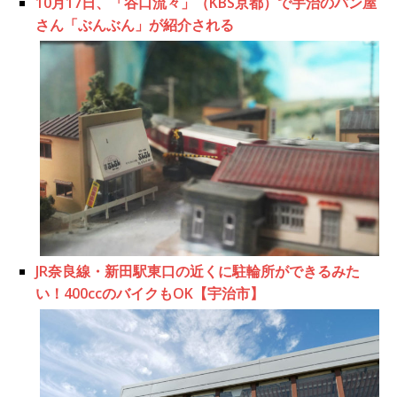
10月17日、「谷口流々」（KBS京都）で宇治のパン屋
さん「ぶんぶん」が紹介される
JR奈良線・新田駅東口の近くに駐輪所ができるみた
い！400ccのバイクもOK【宇治市】