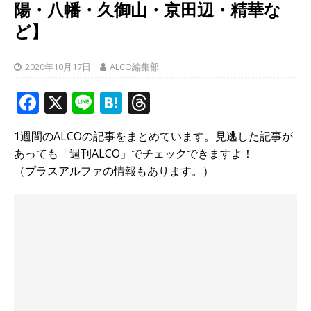
陽・八幡・久御山・京田辺・精華な
ど】
2020年10月17日
ALCO編集部
F
X
Li
H
T
a
n
at
h
1週間のALCOの記事をまとめています。見逃した記事が
c
e
e
r
あっても「週刊ALCO」でチェックできますよ！
e
n
e
（プラスアルファの情報もあります。）
b
a
a
o
d
o
s
k