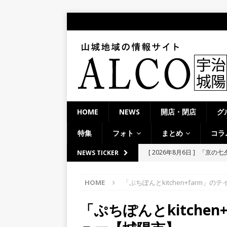
HOME
NEWS
開店・閉店
グ
特集
フォト
まとめ
コラ
[ 2026年8月6日 ]
「京の七夕
NEWS TICKER
【京都府宇治市／２０２６
[ 2026年8月6日 ]
8月8日
HOME
「ぷちぽんとkitchen+farm」
り上がりそう！【京田辺市
「ぷちぽんとkitche
ト