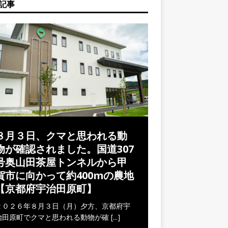
記事
８月３日、クマと思われる動
物が確認されました。国道307
号奥山田茶屋トンネルから甲
賀市に向かって約400mの農地
【京都府宇治田原町】
２０２６年８月３日（月）夕方、京都府宇
治田原町でクマと思われる動物が確
[...]