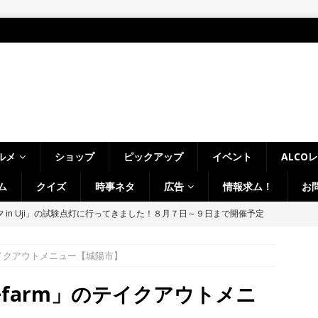
ルメ
ショップ
ピックアップ
イベント
ALCO
ム
クイズ
時事ネタ
広告
情報求ム！
お
 in Uji」の試験点灯に行ってきました！８月７日～９日まで開催予定
】
時事ネタ
～14日イベントまとめ！夏祭り、ライトアップ、グルメなどワイワイ盛
のテイクアウトメニュー【城陽市】
・宇治市・木津川市・宇治田原町・八幡市・南山城村など】
イベン
n+farm」のテイクアウトメニ