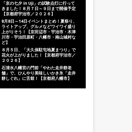
「京の七夕 in Uji」の試験点灯に行って
きました！８月７日～９日まで開催予定
【京都府宇治市／２０２６】
8月8日～14日イベントまとめ！夏祭り、
ライトアップ、グルメなどワイワイ盛り
上がりそう！【京田辺市・宇治市・木津
川市・宇治田原町・八幡市・南山城村な
ど】
８月５日、「大久保駐屯地夏まつり」で
花火が上がりました！【京都府宇治市／
２０２６】
石清水八幡宮の門前「やわた走井餅老
舗」で、ひんやり美味しいかき氷「走井
餅しぐれ」に舌鼓！【京都府八幡市】