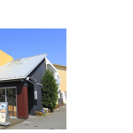
、「大久保駐屯地夏まつり」で花火が上がりました！【京都府宇治市
幡宮の門前「やわた走井餅老舗」で、ひんやり美味しいかき氷「走井
府八幡市】
グルメ
、クマと思われる動物が確認されました。国道307号奥山田茶屋トンネ
00mの農地【京都府宇治田原町】
NEWS