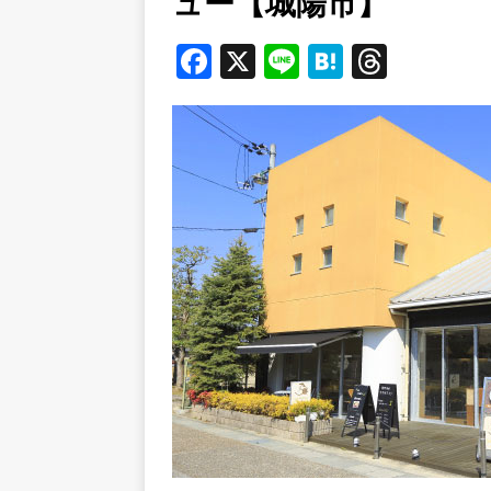
ュー【城陽市】
[ 2026年8月5日 ]
８月５日
／２０２６】
時事ネタ
F
X
Li
H
T
[ 2026年8月4日 ]
石清水八
a
n
at
h
c
e
e
r
餅しぐれ」に舌鼓！【京都
e
n
e
[ 2026年8月6日 ]
８月３日
b
a
a
ルから甲賀市に向かって約4
o
d
o
s
k