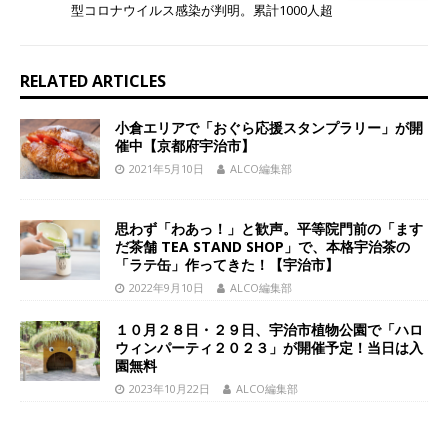
型コロナウイルス感染が判明。累計1000人超
RELATED ARTICLES
小倉エリアで「おぐら応援スタンプラリー」が開
催中【京都府宇治市】
2021年5月10日
ALCO編集部
思わず「わあっ！」と歓声。平等院門前の「ます
だ茶舗 TEA STAND SHOP」で、本格宇治茶の
「ラテ缶」作ってきた！【宇治市】
2022年9月10日
ALCO編集部
１０月２８日・２９日、宇治市植物公園で「ハロ
ウィンパーティ２０２３」が開催予定！当日は入
園無料
2023年10月22日
ALCO編集部