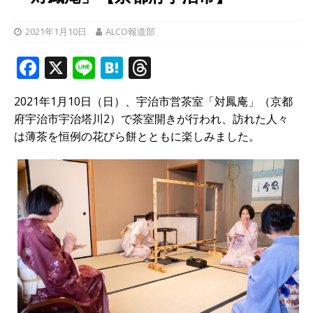
2021年1月10日
ALCO報道部
F
X
Li
H
T
a
n
at
h
2021年1月10日（日）、宇治市営茶室「対鳳庵」（京都
c
e
e
r
府宇治市宇治塔川2）で茶室開きが行われ、訪れた人々
e
n
e
は薄茶を恒例の花びら餅とともに楽しみました。
b
a
a
o
d
o
s
k