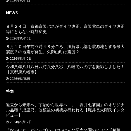
2026年8月1日
NEWS
８月２４日、京都京阪バスがダイヤ改正。京阪電車のダイヤ改正
等にともない時刻変更
2026年8月10日
８月１０日午前０時４８分ごろ、滋賀県北部を震源地とする最大
震度３の地震が発生。久御山町は震度２
2026年8月10日
令和八年八月八日八時八分八秒、八幡で八の字を撮影しました！
【京都府八幡市】
2026年8月8日
特集
過去から未来へ、宇治から世界へ―。「堀井七茗園」のオリジナ
ル品種「成里乃」改植後の初摘み行われる【堀井長太郎氏インタ
ビュー】
2024年5月12日
「なるほど」がいっぱい！けいはんな記念公園のヒミツ【精華