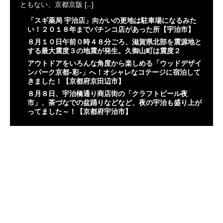
ともない、京都京阪
[...]
「スギ薬局 宇治店」向かいの更地は駐車場になるみた
い！２０１８年までパチンコ店があった所【宇治市】
８月１０日午前０時４８分ごろ、滋賀県北部を震源地と
する最大震度３の地震が発生。久御山町は震度２
アウトドアをいろんな角度から楽しめる「ウッドデザイ
ンパーク京都-彩-」へ！オシャレなコテージに宿泊して
きました！【京都府京田辺市】
８月８日、宇治橋通り商店街の「クラフトビール夜
市」、茶づなでの盆踊りなどなど、夜の宇治も盛り上が
ってました～！【京都府宇治市】