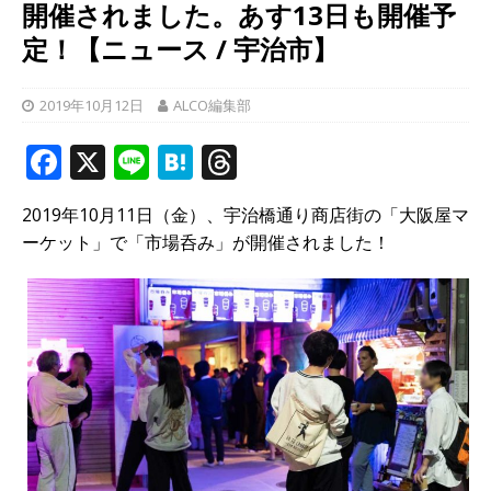
開催されました。あす13日も開催予
定！【ニュース / 宇治市】
2019年10月12日
ALCO編集部
F
X
Li
H
T
a
n
at
h
2019年10月11日（金）、宇治橋通り商店街の「大阪屋マ
c
e
e
r
ーケット」で「市場呑み」が開催されました！
e
n
e
b
a
a
o
d
o
s
k