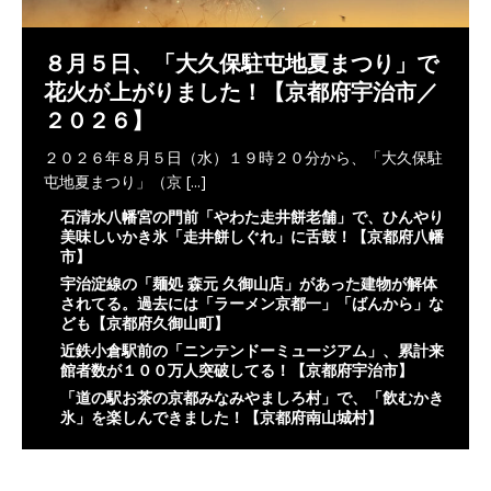
８月５日、「大久保駐屯地夏まつり」で
花火が上がりました！【京都府宇治市／
２０２６】
２０２６年８月５日（水）１９時２０分から、「大久保駐
屯地夏まつり」（京
[...]
石清水八幡宮の門前「やわた走井餅老舗」で、ひんやり
美味しいかき氷「走井餅しぐれ」に舌鼓！【京都府八幡
市】
宇治淀線の「麺処 森元 久御山店」があった建物が解体
されてる。過去には「ラーメン京都一」「ばんから」な
ども【京都府久御山町】
近鉄小倉駅前の「ニンテンドーミュージアム」、累計来
館者数が１００万人突破してる！【京都府宇治市】
「道の駅お茶の京都みなみやましろ村」で、「飲むかき
氷」を楽しんできました！【京都府南山城村】