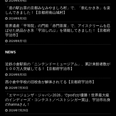
2026年8月4日
「道の駅お茶の京都みなみやましろ村」で、「飲むかき氷」を楽
しんできました！【京都府南山城村】
2026年8月3日
世界遺産「平等院」の門前「赤門茶屋」で、アイスクリームを忍
ばせた絶品かき氷「宇治しのぶ」を堪能してきました！【京都府
宇治市】
2026年8月1日
NEWS
近鉄小倉駅前の「ニンテンドーミュージアム」、累計来館者数が
１００万人突破してる！【京都府宇治市】
2026年8月3日
西小倉中学校の旧校舎が解体されてる【京都府宇治市】
2026年7月30日
「エマージェンザ・ジャパン2026」でpod’zが優勝！世界最大級
のインディーズ・コンテスト／ベストシンガー賞は、宇治市出身
のhannaさん！
2026年7月29日