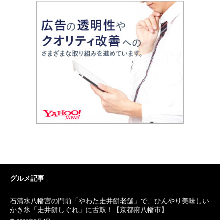
グルメ記事
石清水八幡宮の門前「やわた走井餅老舗」で、ひんやり美味しい
かき氷「走井餅しぐれ」に舌鼓！【京都府八幡市】