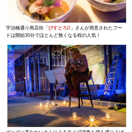
宇治橋通り商店街「
びすとろD
」さんが用意されたフー
ドは開始30分でほとんど無くなる程の人気！