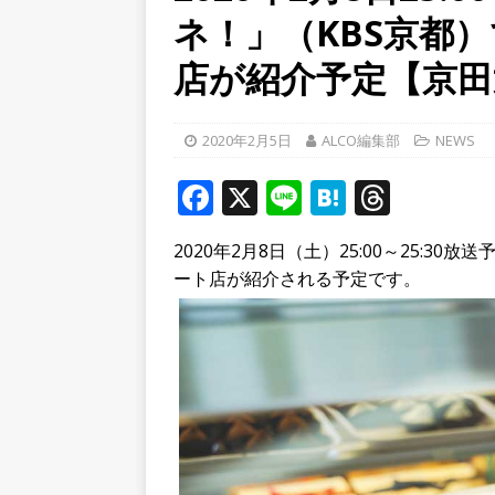
ネ！」（KBS京都
学生さんたち手作りのラン
[ 2026年8月6日 ]
８月３日
店が紹介予定【京田
ルから甲賀市に向かって約4
[ 2026年8月8日 ]
令和８年
2020年2月5日
ALCO編集部
NEWS
へ行ってきた！【八幡市】
F
X
Li
H
T
a
n
at
h
2020年2月8日（土）25:00～25:3
c
e
e
r
ート店が紹介される予定です。
e
n
e
b
a
a
o
d
o
s
k