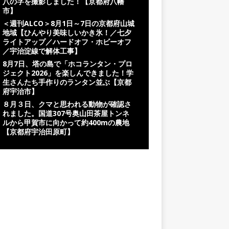
八の字を撮影しました！【京都府八幡
市】
＜週刊ALCO＞8月1日～7日の京都府山城
地域【ひんやり美味しいかき氷！／七夕
ライトアップ／ハードオフ・ホビーオフ
／宇治淀線で解体工事】
8月7日、塔の島で「ホコランタン・プロ
ジェクト2026」を楽しんできました！学
生さんたち手作りのランタン並ぶ【京都
府宇治市】
８月３日、クマと思われる動物が確認さ
れました。国道307号奥山田茶屋トンネ
ルから甲賀市に向かって約400mの農地
【京都府宇治田原町】