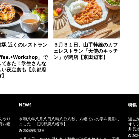
前駅 近くのレストラン
３月３１日、山手幹線のカフ
ェレストラン「天使のキッチ
ffee.+Workshop」で
ン」が閉店【京田辺市】
してきた！学生さんな
しい夜定食も【京都府
市】
NEWS
特集
んやり
令和八年八月八日八時八分八秒、八幡で八の字を撮影し
過去
府八幡
ました！【京都府八幡市】
オリ
井長
2026年8月8日
20
８月３日、クマと思われる動物が確認されました。国道