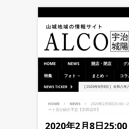
HOME
NEWS
開店・閉店
グ
特集
フォト
まとめ
コラ
[ 2026年8月8日 ]
令和八年
NEWS TICKER
市】
NEWS
HOME
NEWS
2020年2月8日25:
[ 2026年8月8日 ]
＜週刊A
ート店が紹介予定【京田辺市】
夕ライトアップ／ハードオ
2020年2月8日25:
[ 2026年8月7日 ]
8月7日