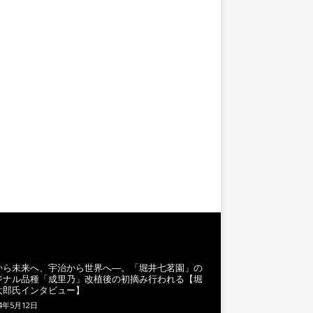
から未来へ、宇治から世界へ―。「堀井七茗園」の
ジナル品種「成里乃」改植後の初摘み行われる【堀
太郎氏インタビュー】
24年5月12日