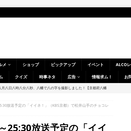
ルメ
ショップ
ピックアップ
イベント
ALCO
ム
クイズ
時事ネタ
広告
情報求ム！
お
八月八日八時八分八秒、八幡で八の字を撮影しました！【京都府八幡
00～25:30放送予定の「イイネ！」（KBS京都）で松井山手のチョコレ
LCO＞8月1日～7日の京都府山城地域【ひんやり美味しいかき氷！／七
フ・ホビーオフ／宇治淀線で解体工事】
月刊・週刊ALCO
00～25:30放送予定の「イイ
、塔の島で「ホコランタン・プロジェクト2026」を楽しんできました！