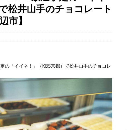
）で松井山手のチョコレート
タン並ぶ【京都府宇治市】
時事ネタ
、クマと思われる動物が確認されました。国道307号奥山田茶屋トンネ
辺市】
00mの農地【京都府宇治田原町】
NEWS
８月８日、愛媛県八幡浜市・京都府八幡市「八の日」記念事業の会場
時事ネタ
0放送予定の「イイネ！」（KBS京都）で松井山手のチョコレ