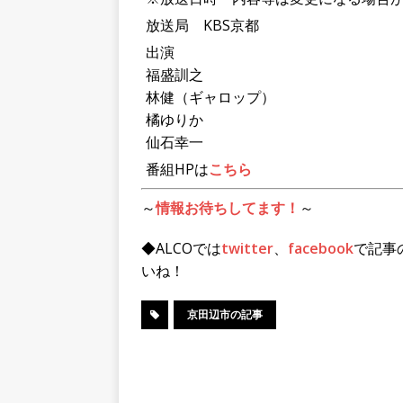
放送局 KBS京都
出演
福盛訓之
林健（ギャロップ）
橘ゆりか
仙石幸一
番組HPは
こちら
～
情報お待ちしてます！
～
◆ALCOでは
twitter
、
facebook
で記事
いね！
京田辺市の記事