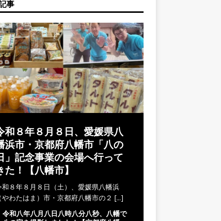
記事
令和８年８月８日、愛媛県八
幡浜市・京都府八幡市「八の
日」記念事業の会場へ行って
きた！【八幡市】
令和８年８月８日（土）、愛媛県八幡浜
（やわたはま）市・京都府八幡市の２
[...]
令和八年八月八日八時八分八秒、八幡で