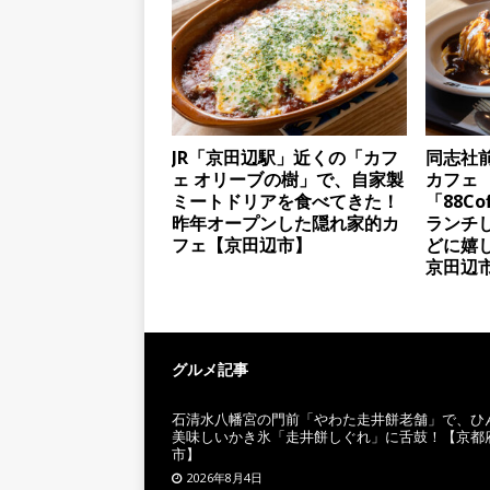
JR「京田辺駅」近くの「カフ
同志社
ェ オリーブの樹」で、自家製
カフェ
ミートドリアを食べてきた！
「88Co
昨年オープンした隠れ家的カ
ランチ
フェ【京田辺市】
どに嬉
京田辺
グルメ記事
石清水八幡宮の門前「やわた走井餅老舗」で、ひ
美味しいかき氷「走井餅しぐれ」に舌鼓！【京都
市】
2026年8月4日