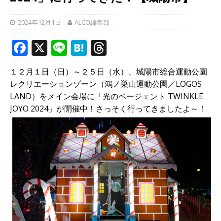
2024年12月1日
ALCO編集部
F
X
Li
H
T
a
n
at
h
１２月１日（日）～２５日（水）、城陽市総合運動公園
c
e
e
r
レクリエーションゾーン（鴻ノ巣山運動公園／LOGOS
e
n
e
LAND）をメイン会場に「光のページェント TWINKLE
b
a
a
JOYO 2024」が開催中！さっそく行ってきましたよ～！
o
d
o
s
k