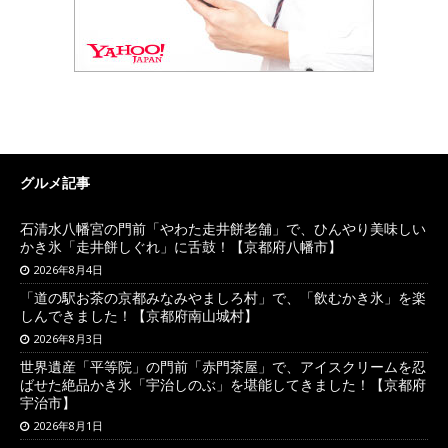
グルメ記事
石清水八幡宮の門前「やわた走井餅老舗」で、ひんやり美味しい
かき氷「走井餅しぐれ」に舌鼓！【京都府八幡市】
2026年8月4日
「道の駅お茶の京都みなみやましろ村」で、「飲むかき氷」を楽
しんできました！【京都府南山城村】
2026年8月3日
世界遺産「平等院」の門前「赤門茶屋」で、アイスクリームを忍
ばせた絶品かき氷「宇治しのぶ」を堪能してきました！【京都府
宇治市】
2026年8月1日