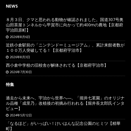
NEWS
８月３日、クマと思われる動物が確認されました。国道307号奥
山田茶屋トンネルから甲賀市に向かって約400mの農地【京都府
宇治田原町】
2026年8月6日
近鉄小倉駅前の「ニンテンドーミュージアム」、累計来館者数が
１００万人突破してる！【京都府宇治市】
2026年8月3日
西小倉中学校の旧校舎が解体されてる【京都府宇治市】
2026年7月30日
特集
過去から未来へ、宇治から世界へ―。「堀井七茗園」のオリジナ
ル品種「成里乃」改植後の初摘み行われる【堀井長太郎氏インタ
ビュー】
2024年5月12日
「なるほど」がいっぱい！けいはんな記念公園のヒミツ【精華
町】