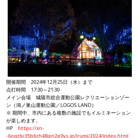
開催期間 2024年12月25日（水）まで
点灯時間 17:30～21:30
メイン会場 城陽市総合運動公園レクリエーションゾー
ン（鴻ノ巣山運動公園／LOGOS LAND）
※ 期間中、市内にある複数の施設でもイルミネーション
が楽しめます。
HP
https://xn-
-6oqz6c35b6zh48ipn2e0ys.jp/irumi/2024/index.html