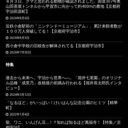
８月３日、クマと思われる動物が確認されました。国道307号奥
山田茶屋トンネルから甲賀市に向かって約400mの農地【京都府
宇治田原町】
2026年8月6日
近鉄小倉駅前の「ニンテンドーミュージアム」、累計来館者数が
１００万人突破してる！【京都府宇治市】
2026年8月3日
西小倉中学校の旧校舎が解体されてる【京都府宇治市】
2026年7月30日
特集
過去から未来へ、宇治から世界へ―。「堀井七茗園」のオリジナ
ル品種「成里乃」改植後の初摘み行われる【堀井長太郎氏インタ
ビュー】
2024年5月12日
「なるほど」がいっぱい！けいはんな記念公園のヒミツ【精華
町】
2022年1月4日
龍、ワニ、いんげん豆…！？知れば知るほど萬福寺！【特集／京
都宇治】