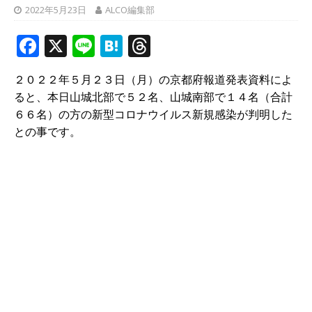
2022年5月23日
ALCO編集部
F
X
Li
H
T
a
n
at
h
２０２２年５月２３日（月）の京都府報道発表資料によ
c
e
e
r
ると、本日山城北部で５２名、山城南部で１４名（合計
e
n
e
６６名）の方の新型コロナウイルス新規感染が判明した
b
a
a
との事です。
o
d
o
s
k