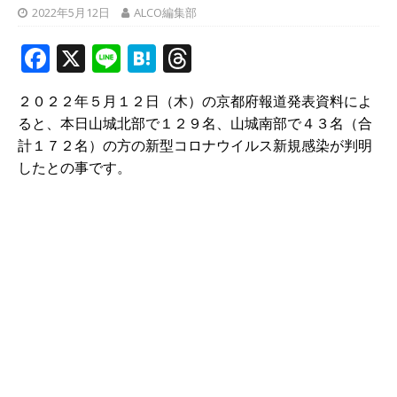
2022年5月12日
ALCO編集部
F
X
Li
H
T
a
n
at
h
２０２２年５月１２日（木）の京都府報道発表資料によ
c
e
e
r
ると、本日山城北部で１２９名、山城南部で４３名（合
e
n
e
計１７２名）の方の新型コロナウイルス新規感染が判明
b
a
a
したとの事です。
o
d
o
s
k