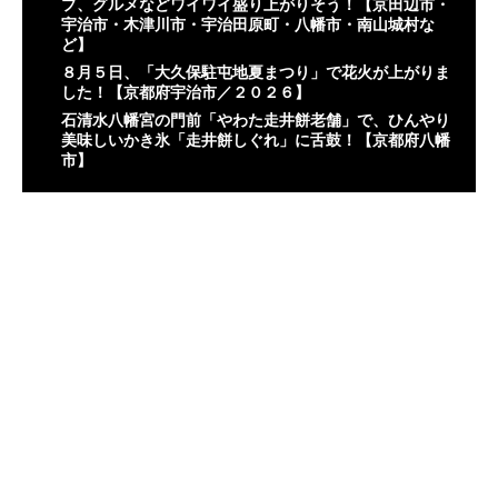
プ、グルメなどワイワイ盛り上がりそう！【京田辺市・
宇治市・木津川市・宇治田原町・八幡市・南山城村な
ど】
８月５日、「大久保駐屯地夏まつり」で花火が上がりま
した！【京都府宇治市／２０２６】
石清水八幡宮の門前「やわた走井餅老舗」で、ひんやり
美味しいかき氷「走井餅しぐれ」に舌鼓！【京都府八幡
市】