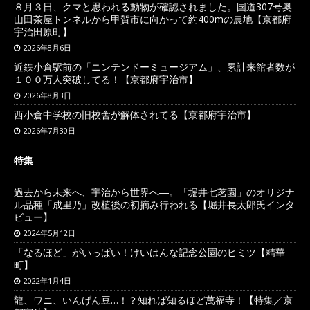
８月３日、クマと思われる動物が確認されました。国道307号奥
山田茶屋トンネルから甲賀市に向かって約400mの農地【京都府
宇治田原町】
2026年8月6日
近鉄小倉駅前の「ニンテンドーミュージアム」、累計来館者数が
１００万人突破してる！【京都府宇治市】
2026年8月3日
西小倉中学校の旧校舎が解体されてる【京都府宇治市】
2026年7月30日
特集
過去から未来へ、宇治から世界へ―。「堀井七茗園」のオリジナ
ル品種「成里乃」改植後の初摘み行われる【堀井長太郎氏インタ
ビュー】
2024年5月12日
「なるほど」がいっぱい！けいはんな記念公園のヒミツ【精華
町】
2022年1月4日
龍、ワニ、いんげん豆…！？知れば知るほど萬福寺！【特集／京