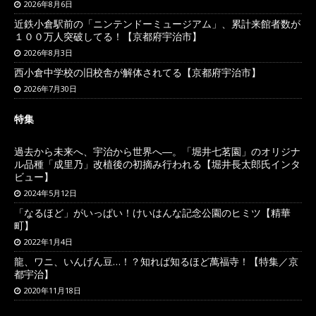
2026年8月6日
近鉄小倉駅前の「ニンテンドーミュージアム」、累計来館者数が
１００万人突破してる！【京都府宇治市】
2026年8月3日
西小倉中学校の旧校舎が解体されてる【京都府宇治市】
2026年7月30日
特集
過去から未来へ、宇治から世界へ―。「堀井七茗園」のオリジナ
ル品種「成里乃」改植後の初摘み行われる【堀井長太郎氏インタ
ビュー】
2024年5月12日
「なるほど」がいっぱい！けいはんな記念公園のヒミツ【精華
町】
2022年1月4日
龍、ワニ、いんげん豆…！？知れば知るほど萬福寺！【特集／京
都宇治】
2020年11月18日