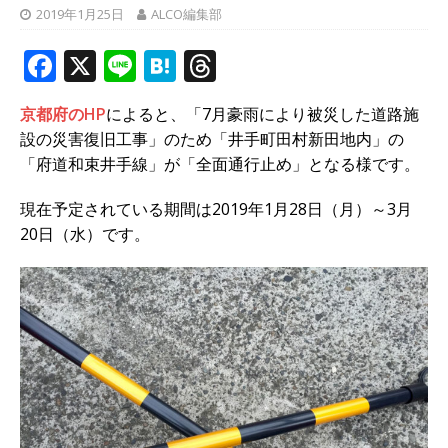
2019年1月25日
ALCO編集部
F
X
Li
H
T
a
n
at
h
京都府のHP
によると、「7月豪雨により被災した道路施
c
e
e
r
設の災害復旧工事」のため「井手町田村新田地内」の
e
n
e
「府道和束井手線」が「全面通行止め」となる様です。
b
a
a
現在予定されている期間は2019年1月28日（月）～3月
o
d
20日（水）です。
o
s
k