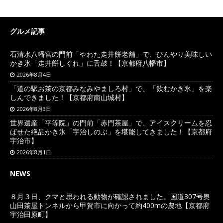
グルメ記事
石清水八幡宮の門前「やわた走井餅老舗」で、ひんやり美味しい
かき氷「走井餅しぐれ」に舌鼓！【京都府八幡市】
2026年8月4日
「道の駅お茶の京都みなみやましろ村」で、「飲むかき氷」を楽
しんできました！【京都府南山城村】
2026年8月3日
世界遺産「平等院」の門前「赤門茶屋」で、アイスクリームを忍
ばせた絶品かき氷「宇治しのぶ」を堪能してきました！【京都府
宇治市】
2026年8月1日
NEWS
８月３日、クマと思われる動物が確認されました。国道307号奥
山田茶屋トンネルから甲賀市に向かって約400mの農地【京都府
宇治田原町】