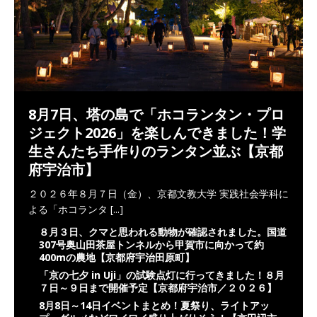
8月7日、塔の島で「ホコランタン・プロ
ジェクト2026」を楽しんできました！学
生さんたち手作りのランタン並ぶ【京都
府宇治市】
２０２６年８月７日（金）、京都文教大学 実践社会学科に
よる「ホコランタ
[...]
８月３日、クマと思われる動物が確認されました。国道
307号奥山田茶屋トンネルから甲賀市に向かって約
400mの農地【京都府宇治田原町】
「京の七夕 in Uji」の試験点灯に行ってきました！８月
７日～９日まで開催予定【京都府宇治市／２０２６】
8月8日～14日イベントまとめ！夏祭り、ライトアッ