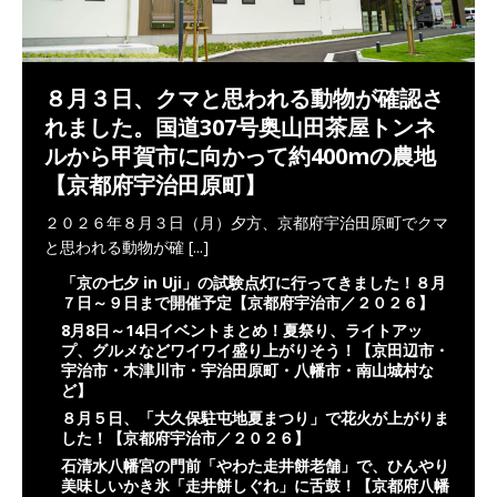
８月３日、クマと思われる動物が確認さ
れました。国道307号奥山田茶屋トンネ
ルから甲賀市に向かって約400mの農地
【京都府宇治田原町】
２０２６年８月３日（月）夕方、京都府宇治田原町でクマ
と思われる動物が確
[...]
「京の七夕 in Uji」の試験点灯に行ってきました！８月
７日～９日まで開催予定【京都府宇治市／２０２６】
8月8日～14日イベントまとめ！夏祭り、ライトアッ
プ、グルメなどワイワイ盛り上がりそう！【京田辺市・
宇治市・木津川市・宇治田原町・八幡市・南山城村な
ど】
８月５日、「大久保駐屯地夏まつり」で花火が上がりま
した！【京都府宇治市／２０２６】
石清水八幡宮の門前「やわた走井餅老舗」で、ひんやり
美味しいかき氷「走井餅しぐれ」に舌鼓！【京都府八幡