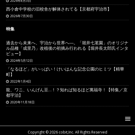
2026年8月3日
西小倉中学校の旧校舎が解体されてる【京都府宇治市】
2026年7月30日
特集
過去から未来へ、宇治から世界へ―。「堀井七茗園」のオリジナ
ル品種「成里乃」改植後の初摘み行われる【堀井長太郎氏インタ
ビュー】
2024年5月12日
「なるほど」がいっぱい！けいはんな記念公園のヒミツ【精華
町】
2022年1月4日
龍、ワニ、いんげん豆…！？知れば知るほど萬福寺！【特集／京
都宇治】
2020年11月18日
Copyright © 2026 cobit,Inc. All Rights Reserved