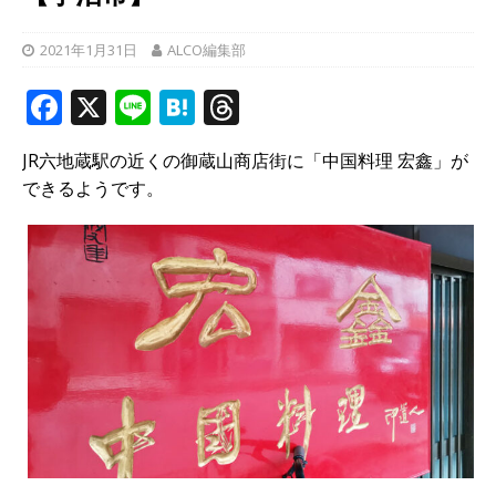
2021年1月31日
ALCO編集部
F
X
Li
H
T
a
n
at
h
JR六地蔵駅の近くの御蔵山商店街に「中国料理 宏鑫」が
c
e
e
r
できるようです。
e
n
e
b
a
a
o
d
o
s
k