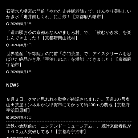
石清水八幡宮の門前「やわた走井餅老舗」で、ひんやり美味しい
かき氷「走井餅しぐれ」に舌鼓！【京都府八幡市】
2026年8月4日
「道の駅お茶の京都みなみやましろ村」で、「飲むかき氷」を楽
しんできました！【京都府南山城村】
2026年8月3日
世界遺産「平等院」の門前「赤門茶屋」で、アイスクリームを忍
ばせた絶品かき氷「宇治しのぶ」を堪能してきました！【京都府
宇治市】
2026年8月1日
NEWS
８月３日、クマと思われる動物が確認されました。国道307号奥
山田茶屋トンネルから甲賀市に向かって約400mの農地【京都府
宇治田原町】
2026年8月6日
近鉄小倉駅前の「ニンテンドーミュージアム」、累計来館者数が
１００万人突破してる！【京都府宇治市】