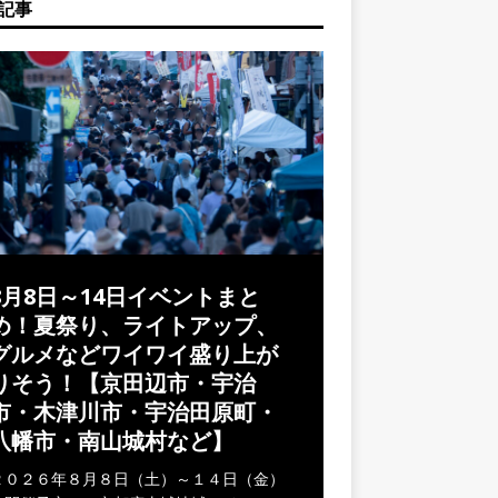
記事
8月8日～14日イベントまと
め！夏祭り、ライトアップ、
グルメなどワイワイ盛り上が
りそう！【京田辺市・宇治
市・木津川市・宇治田原町・
八幡市・南山城村など】
２０２６年８月８日（土）～１４日（金）