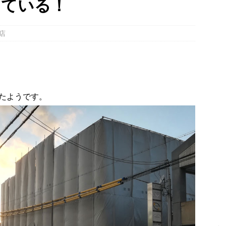
っている！
】
NEWS
～14日イベントまとめ！夏祭り、ライトアップ、グルメなどワイワイ盛
店
・宇治市・木津川市・宇治田原町・八幡市・南山城村など】
イベン
、「大久保駐屯地夏まつり」で花火が上がりました！【京都府宇治市
。
たようです。