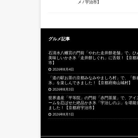
メ / 宇治市】
グルメ記事
石清水八幡宮の門前「やわた走井餅老舗」で、ひ
美味しいかき氷「走井餅しぐれ」に舌鼓！【京都
市】
2026年8月4日
「道の駅お茶の京都みなみやましろ村」で、「飲
氷」を楽しんできました！【京都府南山城村】
2026年8月3日
世界遺産「平等院」の門前「赤門茶屋」で、アイ
ームを忍ばせた絶品かき氷「宇治しのぶ」を堪能
ました！【京都府宇治市】
2026年8月1日