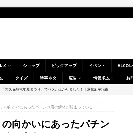
ルメ
ショップ
ピックアップ
イベント
ALCO
ム
クイズ
時事ネタ
広告
情報求ム！
お
幡宮の門前「やわた走井餅老舗」で、ひんやり美味しいかき氷「走井
府八幡市】
グルメ
店」の向かいにあったパチンコ店の解体が始まっている！
の「麺処 森元 久御山店」があった建物が解体されてる。過去には「ラ
」なども【京都府久御山町】
開店・閉店
」の向かいにあったパチン
駅前の「ニンテンドーミュージアム」、累計来館者数が１００万人突