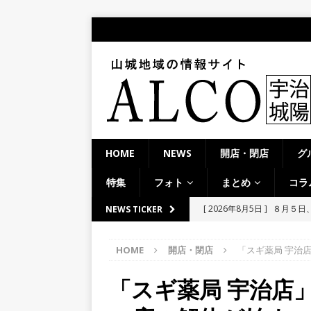
HOME
NEWS
開店・閉店
グ
特集
フォト
まとめ
コラ
[ 2026年8月4日 ]
石清水八
NEWS TICKER
餅しぐれ」に舌鼓！【京都
HOME
開店・閉店
「スギ薬局 宇治
[ 2026年8月4日 ]
宇治淀線
ーメン京都一」「ばんから
「スギ薬局 宇治店
[ 2026年8月3日 ]
近鉄小倉