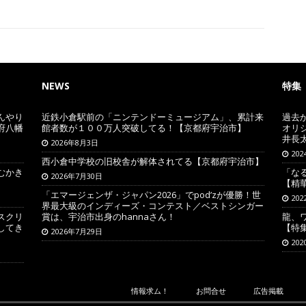
NEWS
特集
んやり
近鉄小倉駅前の「ニンテンドーミュージアム」、累計来
過去
府八幡
館者数が１００万人突破してる！【京都府宇治市】
オリ
井長
2026年8月3日
20
西小倉中学校の旧校舎が解体されてる【京都府宇治市】
むかき
「な
2026年7月30日
【精
「エマージェンザ・ジャパン2026」でpod’zが優勝！世
20
界最大級のインディーズ・コンテスト／ベストシンガー
スクリ
賞は、宇治市出身のhannaさん！
龍、
してき
【特
2026年7月29日
20
情報求ム！
お問合せ
広告掲載