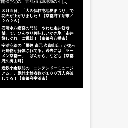
に開催予定の、京都府山城地域のイ
[...]
８月５日、「大久保駐屯地夏まつり」で
花火が上がりました！【京都府宇治市／
２０２６】
石清水八幡宮の門前「やわた走井餅老
舗」で、ひんやり美味しいかき氷「走井
餅しぐれ」に舌鼓！【京都府八幡市】
宇治淀線の「麺処 森元 久御山店」があっ
た建物が解体されてる。過去には「ラー
メン京都一」「ばんから」なども【京都
府久御山町】
近鉄小倉駅前の「ニンテンドーミュージ
アム」、累計来館者数が１００万人突破
してる！【京都府宇治市】