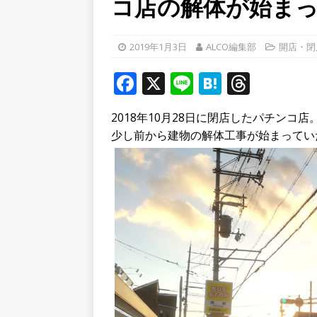
コ店の解体が始ま
破してる！【京都府宇治市
[ 2026年8月6日 ]
8月8日
2019年1月3日
ALCO編集部
開店・閉
り上がりそう！【京田辺市
F
X
Li
H
T
ト
a
n
at
h
[ 2026年8月5日 ]
８月５日
2018年10月28日に閉店したパチンコ店
c
e
e
r
少し前から建物の解体工事が始まってい
／２０２６】
時事ネタ
e
n
e
b
a
a
o
d
o
s
k