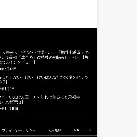
から未来へ、宇治から世界へ―。「堀井七茗園」の
ジナル品種「成里乃」改植後の初摘み行われる【堀
太郎氏インタビュー】
24年5月12日
るほど」がいっぱい！けいはんな記念公園のヒミツ
華町】
22年1月4日
ワニ、いんげん豆…！？知れば知るほど萬福寺！
集／京都宇治】
20年11月18日
プライバシーポリシー
利用規約
ABOUT US