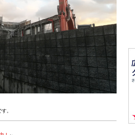
です。
中！
～