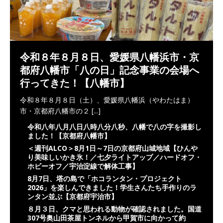
令和８年８月８日、愛媛県八幡浜市・京
都府八幡市「八の日」記念事業の会場へ
行ってきた！【八幡市】
令和８年８月８日（土）、愛媛県八幡浜（やわたはま）
市・京都府八幡市の２
[...]
令和八年八月八日八時八分八秒、八幡で八の字を撮影し
ました！【京都府八幡市】
＜週刊ALCO＞8月1日～7日の京都府山城地域【ひんや
り美味しいかき氷！／七夕ライトアップ／ハードオフ・
ホビーオフ／宇治淀線で解体工事】
8月7日、塔の島で「ホコランタン・プロジェクト
2026」を楽しんできました！学生さんたち手作りのラ
ンタン並ぶ【京都府宇治市】
８月３日、クマと思われる動物が確認されました。国道
307号奥山田茶屋トンネルから甲賀市に向かって約