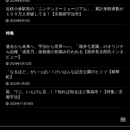
2026年8月6日
近鉄小倉駅前の「ニンテンドーミュージアム」、累計来館者数が
１００万人突破してる！【京都府宇治市】
2026年8月3日
特集
過去から未来へ、宇治から世界へ―。「堀井七茗園」のオリジナ
ル品種「成里乃」改植後の初摘み行われる【堀井長太郎氏インタ
ビュー】
2024年5月12日
「なるほど」がいっぱい！けいはんな記念公園のヒミツ【精華
町】
2022年1月4日
龍、ワニ、いんげん豆…！？知れば知るほど萬福寺！【特集／京
都宇治】
2020年11月18日