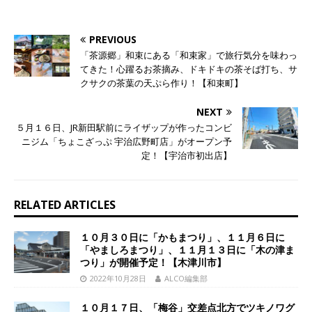
PREVIOUS
「茶源郷」和束にある「和束家」で旅行気分を味わっ
てきた！心躍るお茶摘み、ドキドキの茶そば打ち、サ
クサクの茶葉の天ぷら作り！【和束町】
NEXT
５月１６日、JR新田駅前にライザップが作ったコンビ
ニジム「ちょこざっぷ 宇治広野町店」がオープン予
定！【宇治市初出店】
RELATED ARTICLES
１０月３０日に「かもまつり」、１１月６日に
「やましろまつり」、１１月１３日に「木の津ま
つり」が開催予定！【木津川市】
2022年10月28日
ALCO編集部
１０月１７日、「梅谷」交差点北方でツキノワグ