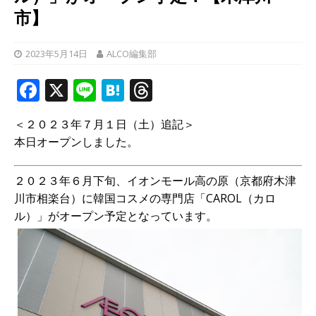
市】
2023年5月14日
ALCO編集部
F
X
Li
H
T
a
n
at
h
＜２０２３年７月１日（土）追記＞
c
e
e
r
本日オープンしました。
e
n
e
b
a
a
２０２３年６月下旬、イオンモール高の原（京都府木津
o
d
川市相楽台）に韓国コスメの専門店「CAROL（カロ
ル）」がオープン予定となっています。
o
s
k