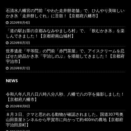
石清水八幡宮の門前「やわた走井餅老舗」で、ひんやり美味しい
かき氷「走井餅しぐれ」に舌鼓！【京都府八幡市】
2026年8月4日
「道の駅お茶の京都みなみやましろ村」で、「飲むかき氷」を楽
しんできました！【京都府南山城村】
2026年8月3日
世界遺産「平等院」の門前「赤門茶屋」で、アイスクリームを忍
ばせた絶品かき氷「宇治しのぶ」を堪能してきました！【京都府
宇治市】
2026年8月1日
NEWS
令和八年八月八日八時八分八秒、八幡で八の字を撮影しました！
【京都府八幡市】
2026年8月8日
８月３日、クマと思われる動物が確認されました。国道307号奥
山田茶屋トンネルから甲賀市に向かって約400mの農地【京都府
宇治田原町】