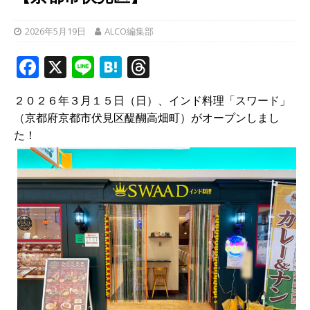
2026年5月19日
ALCO編集部
F
X
Li
H
T
a
n
at
h
２０２６年３月１５日（日）、インド料理「スワード」
c
e
e
r
（京都府京都市伏見区醍醐高畑町）がオープンしまし
e
n
e
た！
b
a
a
o
d
o
s
k