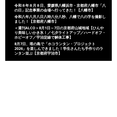
令和８年８月８日、愛媛県八幡浜市・京都府八幡市「八
の日」記念事業の会場へ行ってきた！【八幡市】
令和八年八月八日八時八分八秒、八幡で八の字を撮影し
ました！【京都府八幡市】
＜週刊ALCO＞8月1日～7日の京都府山城地域【ひんや
り美味しいかき氷！／七夕ライトアップ／ハードオフ・
ホビーオフ／宇治淀線で解体工事】
8月7日、塔の島で「ホコランタン・プロジェクト
2026」を楽しんできました！学生さんたち手作りのラ
ンタン並ぶ【京都府宇治市】