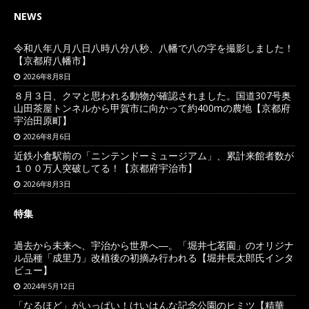
NEWS
令和八年八月八日八時八分八秒、八幡で八の字を撮影しました！
【京都府八幡市】
2026年8月8日
８月３日、クマと思われる動物が確認されました。国道307号奥
山田茶屋トンネルから甲賀市に向かって約400mの農地【京都府
宇治田原町】
2026年8月6日
近鉄小倉駅前の「ニンテンドーミュージアム」、累計来館者数が
１００万人突破してる！【京都府宇治市】
2026年8月3日
特集
過去から未来へ、宇治から世界へ―。「堀井七茗園」のオリジナ
ル品種「成里乃」改植後の初摘み行われる【堀井長太郎氏インタ
ビュー】
2024年5月12日
「なるほど」がいっぱい！けいはんな記念公園のヒミツ【精華