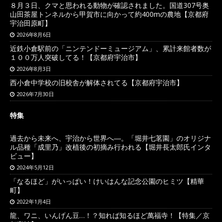
８月３日、クマと思われる動物が確認されました。国道307号奥
山田茶屋トンネルから甲賀市に向かって約400mの農地【京都府
宇治田原町】
2026年8月6日
近鉄小倉駅前の「ニンテンドーミュージアム」、累計来館者数が
１００万人突破してる！【京都府宇治市】
2026年8月3日
西小倉中学校の旧校舎が解体されてる【京都府宇治市】
2026年7月30日
特集
過去から未来へ、宇治から世界へ―。「堀井七茗園」のオリジナ
ル品種「成里乃」改植後の初摘み行われる【堀井長太郎氏インタ
ビュー】
2024年5月12日
「なるほど」がいっぱい！けいはんな記念公園のヒミツ【精華
町】
2022年1月4日
龍、ワニ、いんげん豆…！？知れば知るほど萬福寺！【特集／京