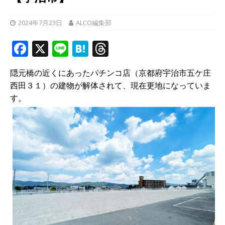
2024年7月23日
ALCO編集部
F
X
Li
H
T
a
n
at
h
隠元橋の近くにあったパチンコ店（京都府宇治市五ケ庄
c
e
e
r
西田３１）の建物が解体されて、現在更地になっていま
e
n
e
す。
b
a
a
o
d
o
s
k