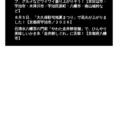
プ、グルメなどワイワイ盛り上がりそう！【京田辺市・
宇治市・木津川市・宇治田原町・八幡市・南山城村な
ど】
８月５日、「大久保駐屯地夏まつり」で花火が上がりま
した！【京都府宇治市／２０２６】
石清水八幡宮の門前「やわた走井餅老舗」で、ひんやり
美味しいかき氷「走井餅しぐれ」に舌鼓！【京都府八幡
市】