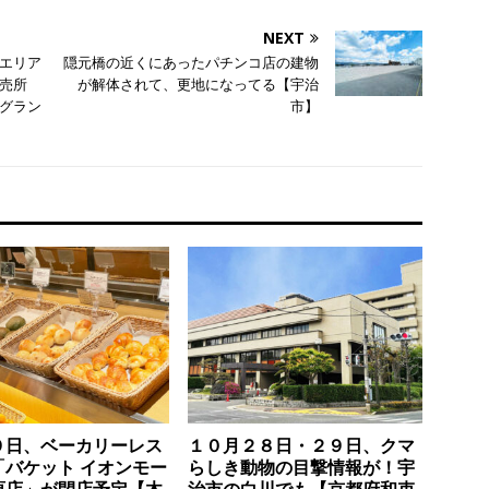
NEXT
エリア
隠元橋の近くにあったパチンコ店の建物
売所
が解体されて、更地になってる【宇治
グラン
市】
９日、ベーカリーレス
１０月２８日・２９日、クマ
「バケット イオンモー
らしき動物の目撃情報が！宇
原店」が閉店予定【木
治市の白川でも【京都府和束