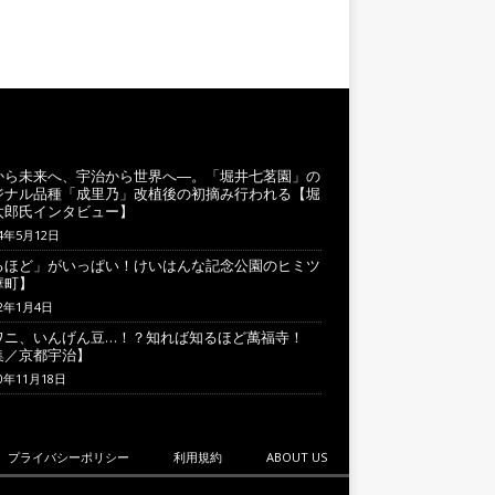
から未来へ、宇治から世界へ―。「堀井七茗園」の
ジナル品種「成里乃」改植後の初摘み行われる【堀
太郎氏インタビュー】
24年5月12日
るほど」がいっぱい！けいはんな記念公園のヒミツ
華町】
22年1月4日
ワニ、いんげん豆…！？知れば知るほど萬福寺！
集／京都宇治】
20年11月18日
プライバシーポリシー
利用規約
ABOUT US