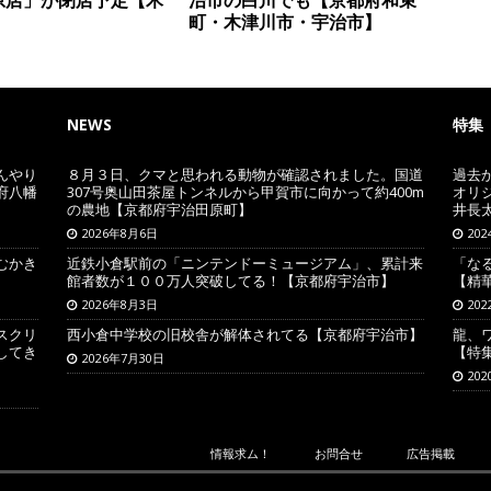
】
町・木津川市・宇治市】
NEWS
特集
んやり
８月３日、クマと思われる動物が確認されました。国道
過去
府八幡
307号奥山田茶屋トンネルから甲賀市に向かって約400m
オリ
の農地【京都府宇治田原町】
井長
2026年8月6日
20
むかき
近鉄小倉駅前の「ニンテンドーミュージアム」、累計来
「な
館者数が１００万人突破してる！【京都府宇治市】
【精
2026年8月3日
20
スクリ
西小倉中学校の旧校舎が解体されてる【京都府宇治市】
龍、
してき
【特
2026年7月30日
20
情報求ム！
お問合せ
広告掲載