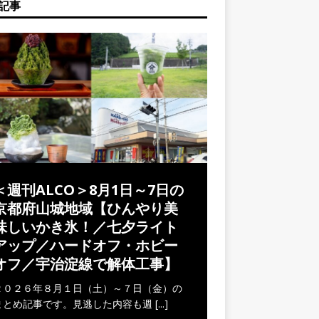
記事
＜週刊ALCO＞8月1日～7日の
京都府山城地域【ひんやり美
味しいかき氷！／七夕ライト
アップ／ハードオフ・ホビー
オフ／宇治淀線で解体工事】
２０２６年８月１日（土）～７日（金）の
まとめ記事です。見逃した内容も週
[...]