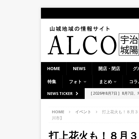
HOME
NEWS
開店・閉店
グ
特集
フォト
まとめ
コラ
[ 2026年8月7日 ]
8月7日
NEWS TICKER
学生さんたち手作りのラン
HOME
イベント
打上花火も！８月３
[ 2026年8月6日 ]
８月３日
川市】
ルから甲賀市に向かって約4
打上花火も！８月３
[ 2026年8月6日 ]
「京の七夕