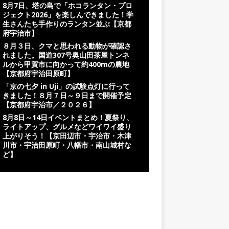
8月7日、塔の島で「ホコランタン・プロ
ジェクト2026」を楽しんできました！学
生さんたち手作りのランタン並ぶ【京都
府宇治市】
８月３日、クマと思われる動物が確認さ
れました。国道307号奥山田茶屋トンネ
ルから甲賀市に向かって約400mの農地
【京都府宇治田原町】
「京の七夕 in Uji」の試験点灯に行って
きました！８月７日～９日まで開催予定
【京都府宇治市／２０２６】
8月8日～14日イベントまとめ！夏祭り、
ライトアップ、グルメなどワイワイ盛り
上がりそう！【京田辺市・宇治市・木津
川市・宇治田原町・八幡市・南山城村な
ど】