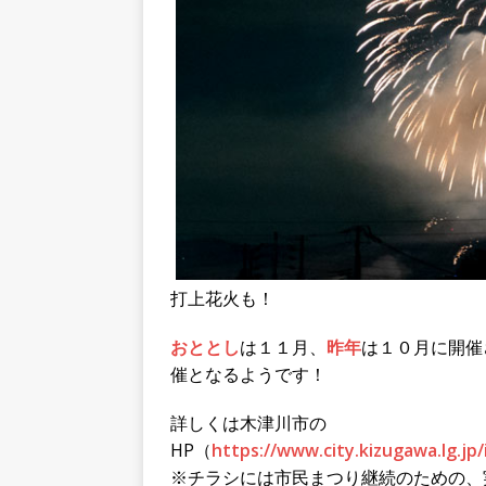
打上花火も！
おととし
は１１月、
昨年
は１０月に開催
催となるようです！
詳しくは木津川市の
HP（
https://www.city.kizugawa.lg.jp
※チラシには市民まつり継続のための、