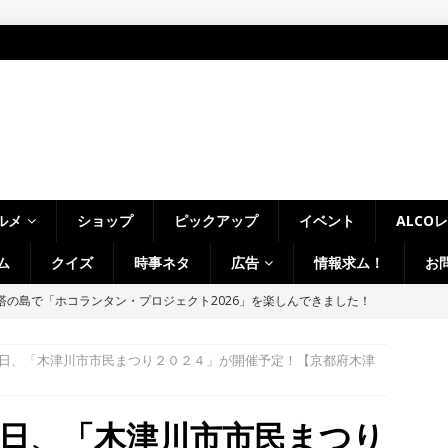
ルメ
ショップ
ピックアップ
イベント
ALCO
ム
クイズ
時事ネタ
広告
情報求ム！
お
、塔の島で「ホコランタン・プロジェクト2026」を楽しんできました！
タン並ぶ【京都府宇治市】
時事ネタ
日、「木津川市市民まつり２０２４」が開催予定！【京都府木津
、クマと思われる動物が確認されました。国道307号奥山田茶屋トンネ
00mの農地【京都府宇治田原町】
NEWS
日、「木津川市市民まつり
 in Uji」の試験点灯に行ってきました！８月７日～９日まで開催予定