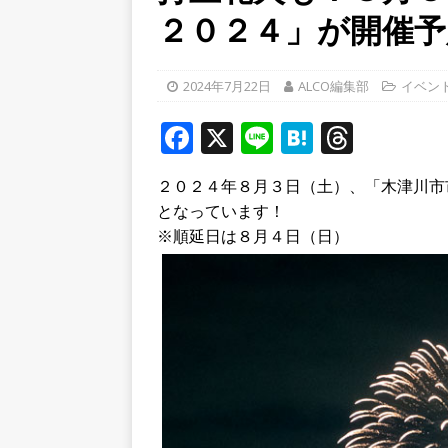
２０２４」が開催予
【京都府宇治市／２０２６
[ 2026年8月6日 ]
8月8日
2024年7月22日
ALCO編集部
イベン
り上がりそう！【京田辺市
F
X
Li
ト
H
T
a
n
at
h
[ 2026年8月8日 ]
＜週刊A
２０２４年８月３日（土）、「木津川市
c
e
e
r
夕ライトアップ／ハードオ
となっています！
e
n
e
※順延日は８月４日（日）
b
a
a
o
d
o
s
k