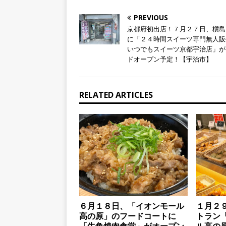
PREVIOUS
京都府初出店！７月２７日、槇島
に「２４時間スイーツ専門無人販
いつでもスイーツ京都宇治店」が
ドオープン予定！【宇治市】
RELATED ARTICLES
６月１８日、「イオンモール
１月２
高の原」のフードコートに
トラン
「牛角焼肉食堂」がオープン
ル高の