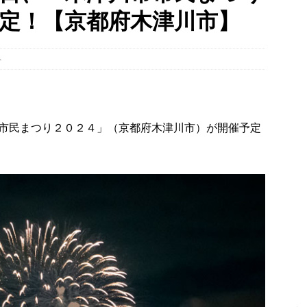
定！【京都府木津川市】
】
時事ネタ
～14日イベントまとめ！夏祭り、ライトアップ、グルメなどワイワイ盛
ト
・宇治市・木津川市・宇治田原町・八幡市・南山城村など】
イベン
LCO＞8月1日～7日の京都府山城地域【ひんやり美味しいかき氷！／七
市民まつり２０２４」（京都府木津川市）が開催予定
フ・ホビーオフ／宇治淀線で解体工事】
月刊・週刊ALCO