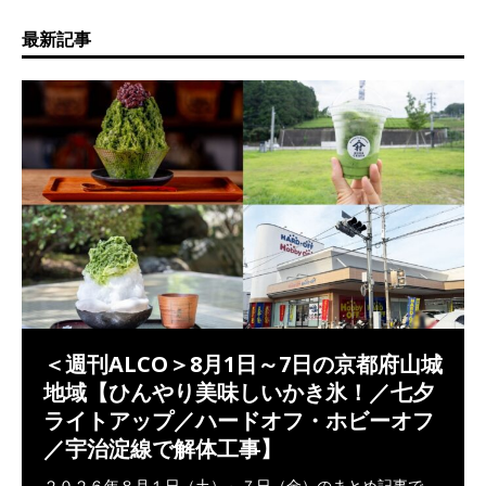
最新記事
＜週刊ALCO＞8月1日～7日の京都府山城
地域【ひんやり美味しいかき氷！／七夕
ライトアップ／ハードオフ・ホビーオフ
／宇治淀線で解体工事】
２０２６年８月１日（土）～７日（金）のまとめ記事で