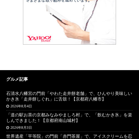
グルメ記事
石清水八幡宮の門前「やわた走井餅老舗」で、ひんやり美味しい
かき氷「走井餅しぐれ」に舌鼓！【京都府八幡市】
2026年8月4日
「道の駅お茶の京都みなみやましろ村」で、「飲むかき氷」を楽
しんできました！【京都府南山城村】
2026年8月3日
世界遺産「平等院」の門前「赤門茶屋」で、アイスクリームを忍