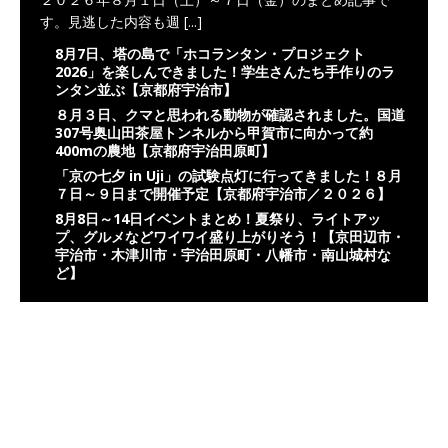
す。見逃した内容も週
[...]
8月7日、塔の島で「ホコランタン・プロジェクト
2026」を楽しんできました！学生さんたち手作りのラ
ンタン並ぶ【京都府宇治市】
８月３日、クマと思われる動物が確認されました。国道
307号奥山田茶屋トンネルから甲賀市に向かって約
400mの農地【京都府宇治田原町】
「京の七夕 in Uji」の試験点灯に行ってきました！８月
７日～９日まで開催予定【京都府宇治市／２０２６】
8月8日～14日イベントまとめ！夏祭り、ライトアッ
プ、グルメなどワイワイ盛り上がりそう！【京田辺市・
宇治市・木津川市・宇治田原町・八幡市・南山城村な
ど】