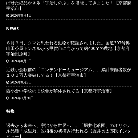
ばせた絶品かき氷「宇治しのぶ」を堪能してきました！【京都府
宇治市】
2026年8月1日
NEWS
８月３日、クマと思われる動物が確認されました。国道307号奥
山田茶屋トンネルから甲賀市に向かって約400mの農地【京都府
宇治田原町】
2026年8月6日
近鉄小倉駅前の「ニンテンドーミュージアム」、累計来館者数が
１００万人突破してる！【京都府宇治市】
2026年8月3日
西小倉中学校の旧校舎が解体されてる【京都府宇治市】
2026年7月30日
特集
過去から未来へ、宇治から世界へ―。「堀井七茗園」のオリジナ
ル品種「成里乃」改植後の初摘み行われる【堀井長太郎氏インタ
ビュー】