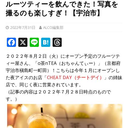
ルーツティーを飲んできた！写真を
撮るのも楽しすぎ！【宇治市】
2022年7月31日
ALCO編集部
F
X
Li
H
T
a
n
at
h
２０２２年８月２日（火）にオープン予定のフルーツテ
c
e
e
r
ィー屋さん、「o茶nTEA（おちゃんてぃー）」（京都府
e
n
e
宇治市槇島町一町田）！こちらは今年１月にオープンし
b
a
a
た夜アイスのお店「
CHEAT DAY（チートデイ）
」の姉妹
店で、同じく夜に営業されています。
o
d
（記事の内容は２０２２年７月２８日時点のもので
o
s
す。）
k