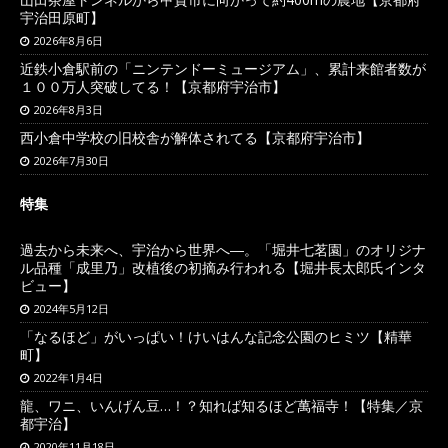
宇治田原町】
2026年8月6日
近鉄小倉駅前の「ニンテンドーミュージアム」、累計来館者数が
１００万人突破してる！【京都府宇治市】
2026年8月3日
西小倉中学校の旧校舎が解体されてる【京都府宇治市】
2026年7月30日
特集
過去から未来へ、宇治から世界へ―。「堀井七茗園」のオリジナ
ル品種「成里乃」改植後の初摘み行われる【堀井長太郎氏インタ
ビュー】
2024年5月12日
「なるほど」がいっぱい！けいはんな記念公園のヒミツ【精華
町】
2022年1月4日
龍、ワニ、いんげん豆…！？知れば知るほど萬福寺！【特集／京
都宇治】
2020年11月18日