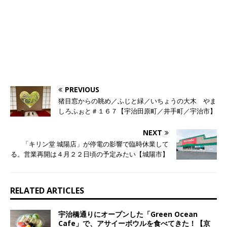
PREVIOUS
猪目窓からの眺め／ふじと緑／いちょうの大木 やま
しろふぉと＃１６７【宇治田原町／井手町／宇治市】
NEXT
「キリン堂 城陽店」が停電の影響で臨時休業して
る。営業再開は４月２２日頃の予定みたい【城陽市】
RELATED ARTICLES
宇治橋通りにオープンした「Green Ocean
Cafe」で、アサイーボウルを食べてきた！【京