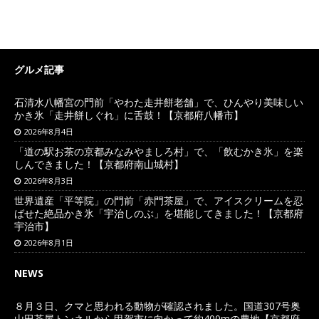
グルメ記事
石清水八幡宮の門前「やわた走井餅老舗」で、ひんやり美味しい
かき氷「走井餅しぐれ」に舌鼓！【京都府八幡市】
2026年8月4日
「道の駅お茶の京都みなみやましろ村」で、「飲むかき氷」を楽
しんできました！【京都府南山城村】
2026年8月3日
世界遺産「平等院」の門前「赤門茶屋」で、アイスクリームを忍
ばせた絶品かき氷「宇治しのぶ」を堪能してきました！【京都府
宇治市】
2026年8月1日
NEWS
８月３日、クマと思われる動物が確認されました。国道307号奥
山田茶屋トンネルから甲賀市に向かって約400mの農地【京都府