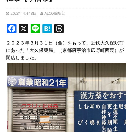
2023年4月18日
ALCO編集部
F
X
Li
H
T
a
n
at
h
２０２３年３月３１日（金）をもって、近鉄大久保駅前
c
e
e
r
にあった「大久保薬局」（京都府宇治市広野町西裏）が
e
n
e
閉店しました。
b
a
a
o
d
o
s
k