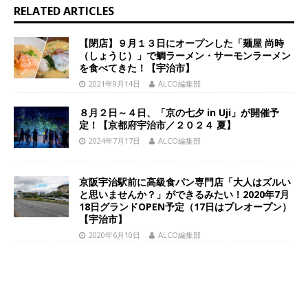
RELATED ARTICLES
【閉店】９月１３日にオープンした「麺屋 尚時
（しょうじ）」で鯛ラーメン・サーモンラーメン
を食べてきた！【宇治市】
2021年9月14日
ALCO編集部
８月２日～４日、「京の七夕 in Uji」が開催予
定！【京都府宇治市／２０２４ 夏】
2024年7月17日
ALCO編集部
京阪宇治駅前に高級食パン専門店「大人はズルい
と思いませんか？」ができるみたい！2020年7月
18日グランドOPEN予定（17日はプレオープン）
【宇治市】
2020年6月10日
ALCO編集部