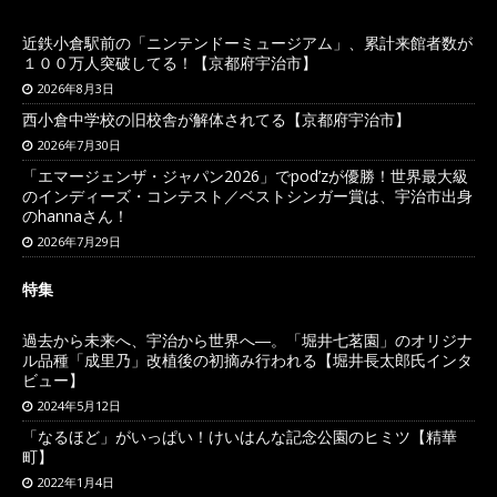
近鉄小倉駅前の「ニンテンドーミュージアム」、累計来館者数が
１００万人突破してる！【京都府宇治市】
2026年8月3日
西小倉中学校の旧校舎が解体されてる【京都府宇治市】
2026年7月30日
「エマージェンザ・ジャパン2026」でpod’zが優勝！世界最大級
のインディーズ・コンテスト／ベストシンガー賞は、宇治市出身
のhannaさん！
2026年7月29日
特集
過去から未来へ、宇治から世界へ―。「堀井七茗園」のオリジナ
ル品種「成里乃」改植後の初摘み行われる【堀井長太郎氏インタ
ビュー】
2024年5月12日
「なるほど」がいっぱい！けいはんな記念公園のヒミツ【精華
町】
2022年1月4日