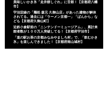
美味しいかき氷「走井餅しぐれ」に舌鼓！【京都府八幡
市】
宇治淀線の「麺処 森元 久御山店」があった建物が解体
されてる。過去には「ラーメン京都一」「ばんから」な
ども【京都府久御山町】
近鉄小倉駅前の「ニンテンドーミュージアム」、累計来
館者数が１００万人突破してる！【京都府宇治市】
「道の駅お茶の京都みなみやましろ村」で、「飲むかき
氷」を楽しんできました！【京都府南山城村】