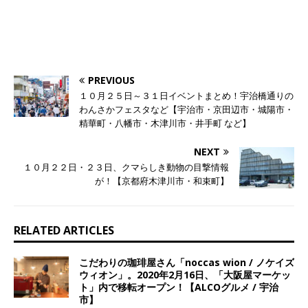
PREVIOUS
１０月２５日～３１日イベントまとめ！宇治橋通りの
わんさかフェスタなど【宇治市・京田辺市・城陽市・
精華町・八幡市・木津川市・井手町 など】
NEXT
１０月２２日・２３日、クマらしき動物の目撃情報
が！【京都府木津川市・和束町】
RELATED ARTICLES
こだわりの珈琲屋さん「noccas wion / ノケイズ
ウィオン」。2020年2月16日、「大阪屋マーケッ
ト」内で移転オープン！【ALCOグルメ / 宇治
市】