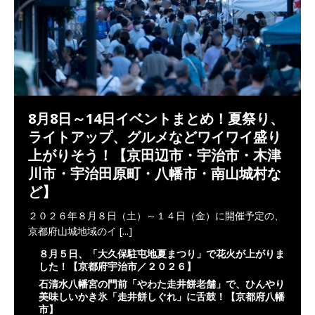
8月8日～14日イベントまとめ！夏祭り、
ライトアップ、グルメなどワイワイ盛り
上がりそう！【京田辺市・宇治市・木津
川市・宇治田原町・八幡市・南山城村な
ど】
２０２６年８月８日（土）～１４日（金）に開催予定の、
京都府山城地域のイ
[...]
８月５日、「大久保駐屯地夏まつり」で花火が上がりま
した！【京都府宇治市／２０２６】
石清水八幡宮の門前「やわた走井餅老舗」で、ひんやり
美味しいかき氷「走井餅しぐれ」に舌鼓！【京都府八幡
市】