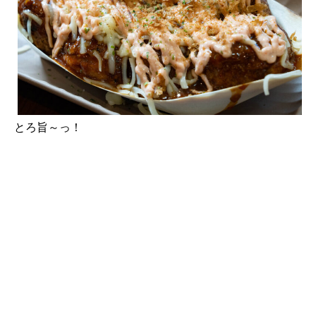
とろ旨～っ！