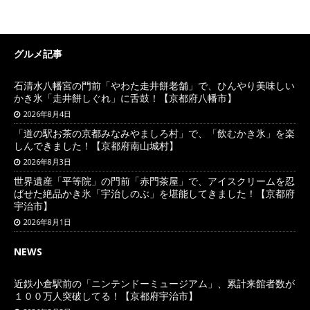
グルメ記事
石清水八幡宮の門前「やわた走井餅老舗」で、ひんやり美味しい
かき氷「走井餅しぐれ」に舌鼓！【京都府八幡市】
2026年8月4日
「道の駅お茶の京都みなみやましろ村」で、「飲むかき氷」を楽
しんできました！【京都府南山城村】
2026年8月3日
世界遺産「平等院」の門前「赤門茶屋」で、アイスクリームを忍
ばせた絶品かき氷「宇治しのぶ」を堪能してきました！【京都府
宇治市】
2026年8月1日
NEWS
近鉄小倉駅前の「ニンテンドーミュージアム」、累計来館者数が
１００万人突破してる！【京都府宇治市】