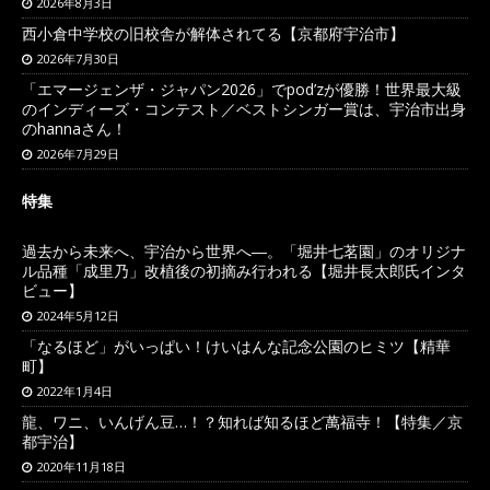
2026年8月3日
西小倉中学校の旧校舎が解体されてる【京都府宇治市】
2026年7月30日
「エマージェンザ・ジャパン2026」でpod’zが優勝！世界最大級
のインディーズ・コンテスト／ベストシンガー賞は、宇治市出身
のhannaさん！
2026年7月29日
特集
過去から未来へ、宇治から世界へ―。「堀井七茗園」のオリジナ
ル品種「成里乃」改植後の初摘み行われる【堀井長太郎氏インタ
ビュー】
2024年5月12日
「なるほど」がいっぱい！けいはんな記念公園のヒミツ【精華
町】
2022年1月4日
龍、ワニ、いんげん豆…！？知れば知るほど萬福寺！【特集／京
都宇治】
2020年11月18日