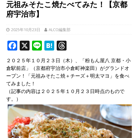
元祖みそたこ焼たべてみた！【京都
府宇治市】
2025年10月23日
ALCO編集部
F
X
Li
H
T
a
n
at
h
２０２５年１０月２３日（木）、「粉もん屋八 京都・小
c
e
e
r
倉駅前店」（京都府宇治市小倉町神楽田）がグランドオ
e
n
e
ープン！「元祖みそたこ焼＋チーズ＋明太マヨ」を食べ
b
a
a
てみました！
（記事の内容は２０２５年１０月２３日時点のもので
o
d
す。）
o
s
k