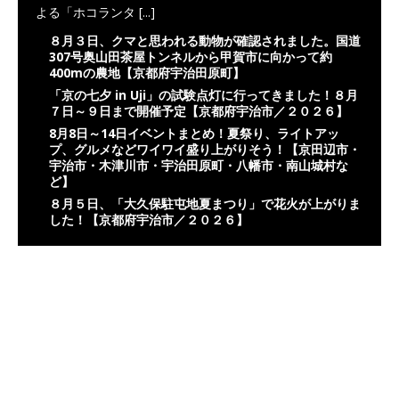
よる「ホコランタ
[...]
８月３日、クマと思われる動物が確認されました。国道
307号奥山田茶屋トンネルから甲賀市に向かって約
400mの農地【京都府宇治田原町】
「京の七夕 in Uji」の試験点灯に行ってきました！８月
７日～９日まで開催予定【京都府宇治市／２０２６】
8月8日～14日イベントまとめ！夏祭り、ライトアッ
プ、グルメなどワイワイ盛り上がりそう！【京田辺市・
宇治市・木津川市・宇治田原町・八幡市・南山城村な
ど】
８月５日、「大久保駐屯地夏まつり」で花火が上がりま
した！【京都府宇治市／２０２６】