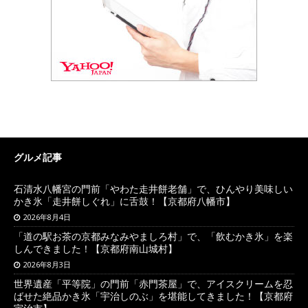
グルメ記事
石清水八幡宮の門前「やわた走井餅老舗」で、ひんやり美味しい
かき氷「走井餅しぐれ」に舌鼓！【京都府八幡市】
2026年8月4日
「道の駅お茶の京都みなみやましろ村」で、「飲むかき氷」を楽
しんできました！【京都府南山城村】
2026年8月3日
世界遺産「平等院」の門前「赤門茶屋」で、アイスクリームを忍
ばせた絶品かき氷「宇治しのぶ」を堪能してきました！【京都府