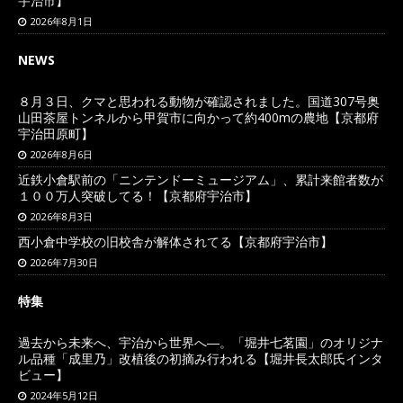
宇治市】
2026年8月1日
NEWS
８月３日、クマと思われる動物が確認されました。国道307号奥
山田茶屋トンネルから甲賀市に向かって約400mの農地【京都府
宇治田原町】
2026年8月6日
近鉄小倉駅前の「ニンテンドーミュージアム」、累計来館者数が
１００万人突破してる！【京都府宇治市】
2026年8月3日
西小倉中学校の旧校舎が解体されてる【京都府宇治市】
2026年7月30日
特集
過去から未来へ、宇治から世界へ―。「堀井七茗園」のオリジナ
ル品種「成里乃」改植後の初摘み行われる【堀井長太郎氏インタ
ビュー】
2024年5月12日