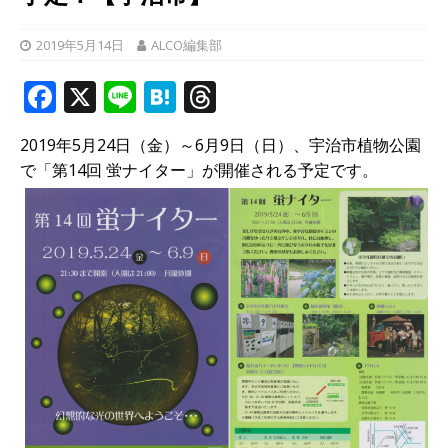
2019年5月14日
ALCO編集部
F
X
Li
H
T
a
n
at
h
2019年5月24日（金）～6月9日（日）、宇治市植物公園
c
e
e
r
で「第14回 蛍ナイター」が開催される予定です。
e
n
e
b
a
a
o
d
o
s
k