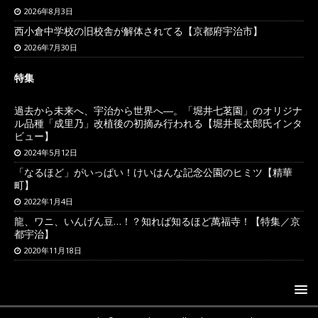
2026年8月3日
西小倉中学校の旧校舎が解体されてる【京都府宇治市】
2026年7月30日
特集
過去から未来へ、宇治から世界へ―。「堀井七茗園」のオリジナ
ル品種「成里乃」改植後の初摘み行われる【堀井長太郎氏インタ
ビュー】
2024年5月12日
「なるほど」がいっぱい！けいはんな記念公園のヒミツ【精華
町】
2022年1月4日
龍、ワニ、いんげん豆…！？知れば知るほど萬福寺！【特集／京
都宇治】
2020年11月18日