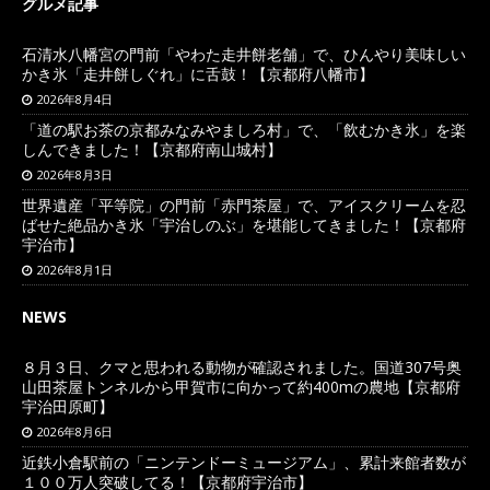
グルメ記事
石清水八幡宮の門前「やわた走井餅老舗」で、ひんやり美味しい
かき氷「走井餅しぐれ」に舌鼓！【京都府八幡市】
2026年8月4日
「道の駅お茶の京都みなみやましろ村」で、「飲むかき氷」を楽
しんできました！【京都府南山城村】
2026年8月3日
世界遺産「平等院」の門前「赤門茶屋」で、アイスクリームを忍
ばせた絶品かき氷「宇治しのぶ」を堪能してきました！【京都府
宇治市】
2026年8月1日
NEWS
８月３日、クマと思われる動物が確認されました。国道307号奥
山田茶屋トンネルから甲賀市に向かって約400mの農地【京都府
宇治田原町】
2026年8月6日
近鉄小倉駅前の「ニンテンドーミュージアム」、累計来館者数が
１００万人突破してる！【京都府宇治市】