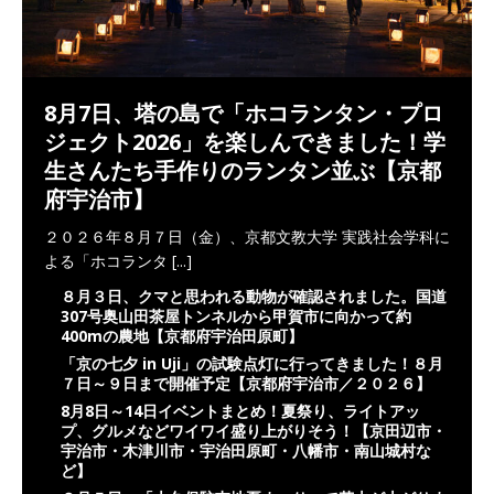
8月7日、塔の島で「ホコランタン・プロ
ジェクト2026」を楽しんできました！学
生さんたち手作りのランタン並ぶ【京都
府宇治市】
２０２６年８月７日（金）、京都文教大学 実践社会学科に
よる「ホコランタ
[...]
８月３日、クマと思われる動物が確認されました。国道
307号奥山田茶屋トンネルから甲賀市に向かって約
400mの農地【京都府宇治田原町】
「京の七夕 in Uji」の試験点灯に行ってきました！８月
７日～９日まで開催予定【京都府宇治市／２０２６】
8月8日～14日イベントまとめ！夏祭り、ライトアッ
プ、グルメなどワイワイ盛り上がりそう！【京田辺市・
宇治市・木津川市・宇治田原町・八幡市・南山城村な
ど】