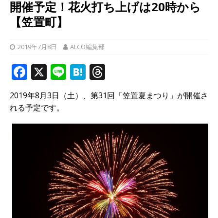
開催予定！花火打ち上げは20時から
【笠置町】
2019年7月8日
ALCO編集部
F
X
Li
H
T
a
n
at
h
2019年8月3日（土）、第31回「笠置夏まつり」が開催さ
c
e
e
r
れる予定です。
e
n
e
b
a
a
o
d
o
s
k