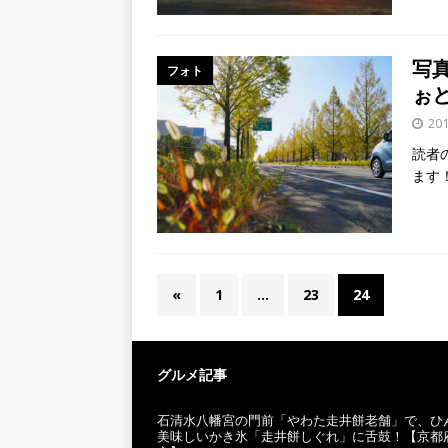
写
フォト
ぉ
20
読者
ます
«
1
…
23
24
グルメ記事
石清水八幡宮の門前「やわた走井餅老舗」で、ひ
美味しいかき氷「走井餅しぐれ」に舌鼓！【京都