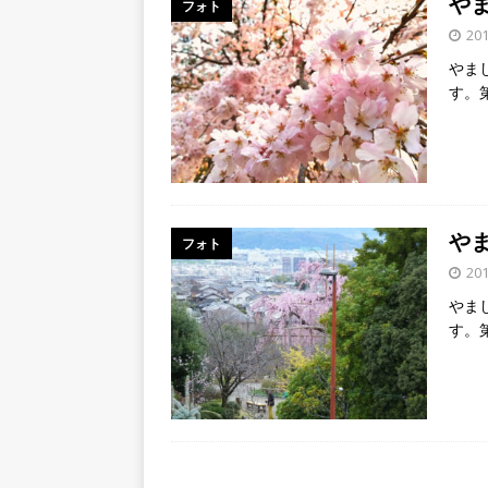
や
フォト
20
やま
す。
や
フォト
20
やま
す。