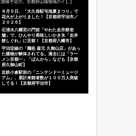
に開催予定の、京都府山城地域のイ
[...]
８月５日、「大久保駐屯地夏まつり」で
花火が上がりました！【京都府宇治市／
２０２６】
石清水八幡宮の門前「やわた走井餅老
舗」で、ひんやり美味しいかき氷「走井
餅しぐれ」に舌鼓！【京都府八幡市】
宇治淀線の「麺処 森元 久御山店」があっ
た建物が解体されてる。過去には「ラー
メン京都一」「ばんから」なども【京都
府久御山町】
近鉄小倉駅前の「ニンテンドーミュージ
アム」、累計来館者数が１００万人突破
してる！【京都府宇治市】