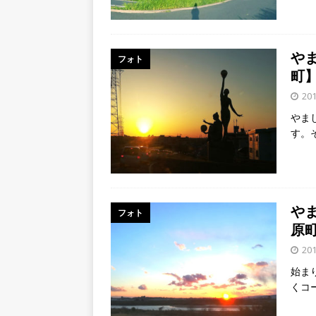
や
フォト
町
20
やま
す。
や
フォト
原
20
始ま
くコ