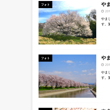
[ 2026年8月3日 ]
近鉄小倉
や
フォト
破してる！【京都府宇治市
20
やま
[ 2026年8月6日 ]
8月8日
す。
り上がりそう！【京田辺市
ト
や
フォト
20
やま
す。