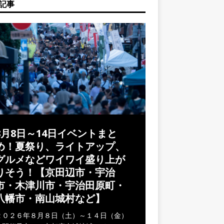
記事
8月8日～14日イベントまと
め！夏祭り、ライトアップ、
グルメなどワイワイ盛り上が
りそう！【京田辺市・宇治
市・木津川市・宇治田原町・
八幡市・南山城村など】
２０２６年８月８日（土）～１４日（金）