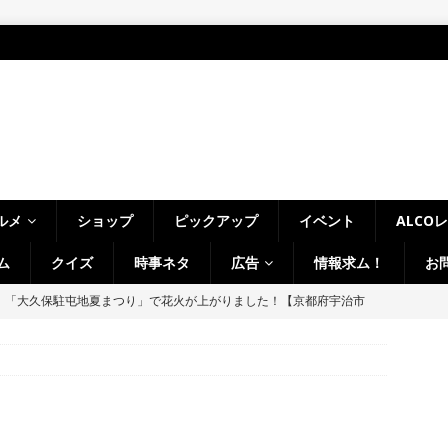
ルメ
ショップ
ピックアップ
イベント
ALCO
ム
クイズ
時事ネタ
広告
情報求ム！
お
、「大久保駐屯地夏まつり」で花火が上がりました！【京都府宇治市
幡宮の門前「やわた走井餅老舗」で、ひんやり美味しいかき氷「走井
府八幡市】
グルメ
の「麺処 森元 久御山店」があった建物が解体されてる。過去には「ラ
」なども【京都府久御山町】
開店・閉店