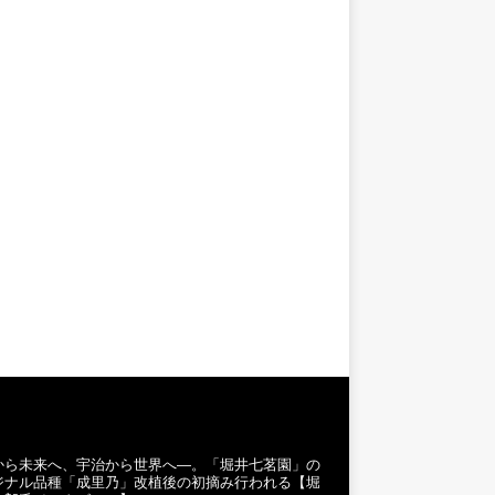
から未来へ、宇治から世界へ―。「堀井七茗園」の
ジナル品種「成里乃」改植後の初摘み行われる【堀