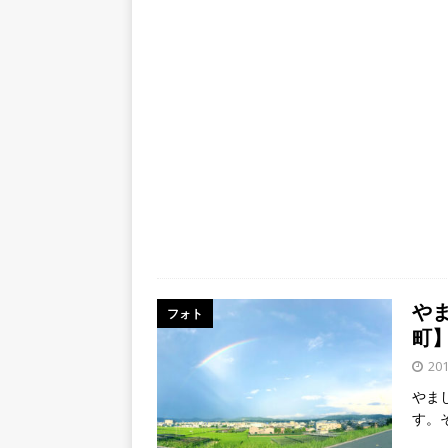
や
フォト
町
20
やま
す。