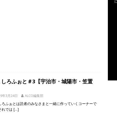
ましろふぉと＃3【宇治市・城陽市・笠置
】
19年3月24日
ALCO編集部
しろふぉとは読者のみなさまと一緒に作っていくコーナーで
それでは
[…]