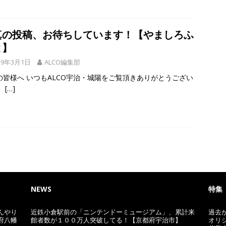
真の投稿、お待ちしています！【やましろふ
と】
19年3月1日
ALCO編集部
の皆様へ いつもALCO宇治・城陽をご覧頂きありがとうござい
！
[…]
NEWS
特集
んやり
近鉄小倉駅前の「ニンテンドーミュージアム」、累計来
過去
府八幡
館者数が１００万人突破してる！【京都府宇治市】
オリ