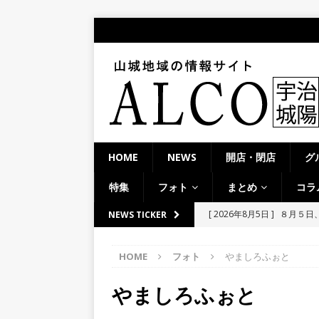
HOME
NEWS
開店・閉店
グ
特集
フォト
まとめ
コラ
[ 2026年8月5日 ]
８月５日
NEWS TICKER
[ 2026年8月4日 ]
石清水八
／２０２６】
時事ネタ
餅しぐれ」に舌鼓！【京都
HOME
フォト
やましろふぉと
[ 2026年8月4日 ]
宇治淀線
やましろふぉと
ーメン京都一」「ばんから