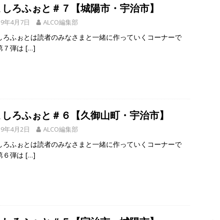
駅前の「ニンテンドーミュージアム」、累計来館者数が１００万人突
ましろふぉと＃７【城陽市・宇治市】
】
NEWS
19年4月7日
ALCO編集部
しろふぉとは読者のみなさまと一緒に作っていくコーナーで
～14日イベントまとめ！夏祭り、ライトアップ、グルメなどワイワイ盛
第７弾は
[…]
・宇治市・木津川市・宇治田原町・八幡市・南山城村など】
イベン
ましろふぉと＃６【久御山町・宇治市】
19年4月2日
ALCO編集部
しろふぉとは読者のみなさまと一緒に作っていくコーナーで
第６弾は
[…]