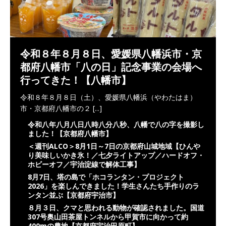
令和８年８月８日、愛媛県八幡浜市・京
都府八幡市「八の日」記念事業の会場へ
行ってきた！【八幡市】
令和８年８月８日（土）、愛媛県八幡浜（やわたはま）
市・京都府八幡市の２
[...]
令和八年八月八日八時八分八秒、八幡で八の字を撮影し
ました！【京都府八幡市】
＜週刊ALCO＞8月1日～7日の京都府山城地域【ひんや
り美味しいかき氷！／七夕ライトアップ／ハードオフ・
ホビーオフ／宇治淀線で解体工事】
8月7日、塔の島で「ホコランタン・プロジェクト
2026」を楽しんできました！学生さんたち手作りのラ
ンタン並ぶ【京都府宇治市】
８月３日、クマと思われる動物が確認されました。国道
307号奥山田茶屋トンネルから甲賀市に向かって約
400mの農地【京都府宇治田原町】