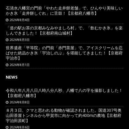
石清水八幡宮の門前「やわた走井餅老舗」で、ひんやり美味しい
かき氷「走井餅しぐれ」に舌鼓！【京都府八幡市】
2026年8月4日
「道の駅お茶の京都みなみやましろ村」で、「飲むかき氷」を楽
しんできました！【京都府南山城村】
2026年8月3日
世界遺産「平等院」の門前「赤門茶屋」で、アイスクリームを忍
ばせた絶品かき氷「宇治しのぶ」を堪能してきました！【京都府
宇治市】
2026年8月1日
NEWS
令和八年八月八日八時八分八秒、八幡で八の字を撮影しました！
【京都府八幡市】
2026年8月8日
８月３日、クマと思われる動物が確認されました。国道307号奥
山田茶屋トンネルから甲賀市に向かって約400mの農地【京都府
宇治田原町】
2026年8月6日