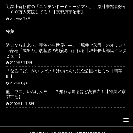
近鉄小倉駅前の「ニンテンドーミュージアム」、累計来館者数が
１００万人突破してる！【京都府宇治市】
2026年8月3日
特集
過去から未来へ、宇治から世界へ―。「堀井七茗園」のオリジナ
ル品種「成里乃」改植後の初摘み行われる【堀井長太郎氏インタ
ビュー】
2024年5月12日
「なるほど」がいっぱい！けいはんな記念公園のヒミツ【精華
町】
2022年1月4日
龍、ワニ、いんげん豆…！？知れば知るほど萬福寺！【特集／京
都宇治】
2020年11月18日