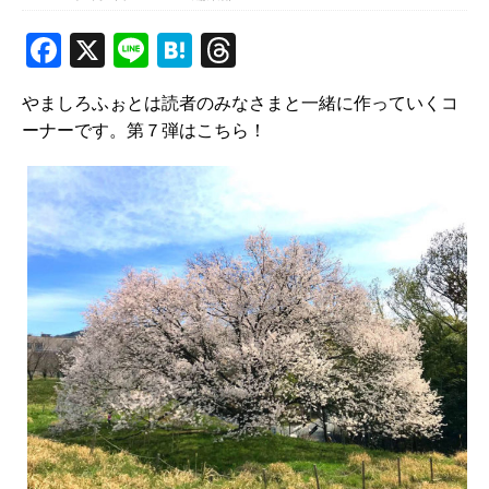
F
X
Li
H
T
a
n
at
h
やましろふぉとは読者のみなさまと一緒に作っていくコ
c
e
e
r
ーナーです。第７弾はこちら！
e
n
e
b
a
a
o
d
o
s
k