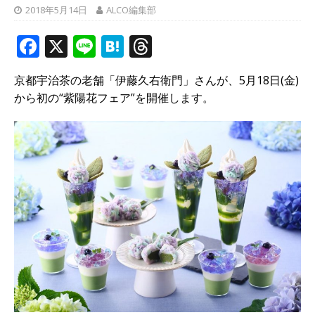
2018年5月14日
ALCO編集部
F
X
Li
H
T
a
n
at
h
京都宇治茶の老舗「伊藤久右衛門」さんが、5月18日(金)
c
e
e
r
から初の“紫陽花フェア”を開催します。
e
n
e
b
a
a
o
d
o
s
k