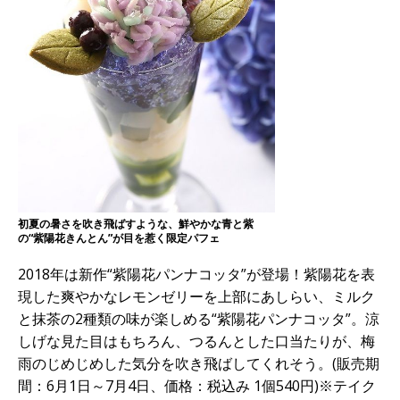
初夏の暑さを吹き飛ばすような、鮮やかな青と紫
の“紫陽花きんとん”が目を惹く限定パフェ
2018年は新作“紫陽花パンナコッタ”が登場！紫陽花を表
現した爽やかなレモンゼリーを上部にあしらい、ミルク
と抹茶の2種類の味が楽しめる“紫陽花パンナコッタ”。涼
しげな見た目はもちろん、つるんとした口当たりが、梅
雨のじめじめした気分を吹き飛ばしてくれそう。(販売期
間：6月1日～7月4日、価格：税込み 1個540円)※テイク