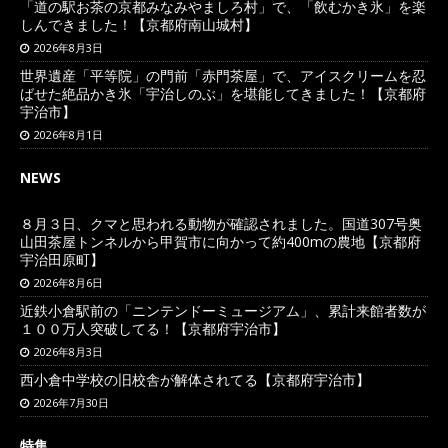
「道の駅お茶の京都みなみやましろ村」で、「飲むかき氷」を楽
しんできました！【京都府南山城村】
2026年8月3日
世界遺産「平等院」の門前「赤門茶屋」で、アイスクリームを忍
ばせた絶品かき氷「宇治しのぶ」を堪能してきました！【京都府
宇治市】
2026年8月1日
NEWS
８月３日、クマと思われる動物が確認されました。国道307号奥
山田茶屋トンネルから甲賀市に向かって約400mの農地【京都府
宇治田原町】
2026年8月6日
近鉄小倉駅前の「ニンテンドーミュージアム」、累計来館者数が
１００万人突破してる！【京都府宇治市】
2026年8月3日
西小倉中学校の旧校舎が解体されてる【京都府宇治市】
2026年7月30日
特集