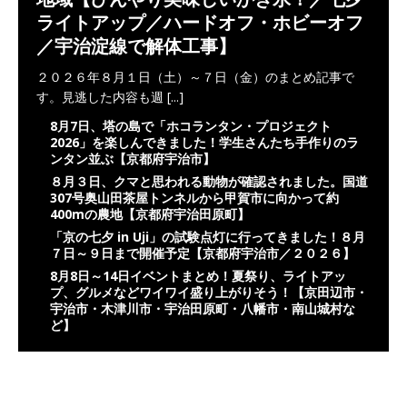
ライトアップ／ハードオフ・ホビーオフ
／宇治淀線で解体工事】
２０２６年８月１日（土）～７日（金）のまとめ記事で
す。見逃した内容も週
[...]
8月7日、塔の島で「ホコランタン・プロジェクト
2026」を楽しんできました！学生さんたち手作りのラ
ンタン並ぶ【京都府宇治市】
８月３日、クマと思われる動物が確認されました。国道
307号奥山田茶屋トンネルから甲賀市に向かって約
400mの農地【京都府宇治田原町】
「京の七夕 in Uji」の試験点灯に行ってきました！８月
７日～９日まで開催予定【京都府宇治市／２０２６】
8月8日～14日イベントまとめ！夏祭り、ライトアッ
プ、グルメなどワイワイ盛り上がりそう！【京田辺市・
宇治市・木津川市・宇治田原町・八幡市・南山城村な
ど】