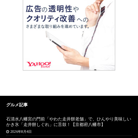
グルメ記事
石清水八幡宮の門前「やわた走井餅老舗」で、ひんやり美味しい
かき氷「走井餅しぐれ」に舌鼓！【京都府八幡市】
2026年8月4日