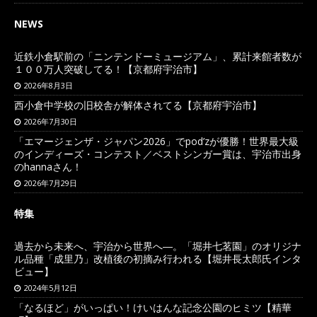
NEWS
近鉄小倉駅前の「ニンテンドーミュージアム」、累計来館者数が
１００万人突破してる！【京都府宇治市】
2026年8月3日
西小倉中学校の旧校舎が解体されてる【京都府宇治市】
2026年7月30日
「エマージェンザ・ジャパン2026」でpod’zが優勝！世界最大級
のインディーズ・コンテスト／ベストシンガー賞は、宇治市出身
のhannaさん！
2026年7月29日
特集
過去から未来へ、宇治から世界へ―。「堀井七茗園」のオリジナ
ル品種「成里乃」改植後の初摘み行われる【堀井長太郎氏インタ
ビュー】
2024年5月12日
「なるほど」がいっぱい！けいはんな記念公園のヒミツ【精華