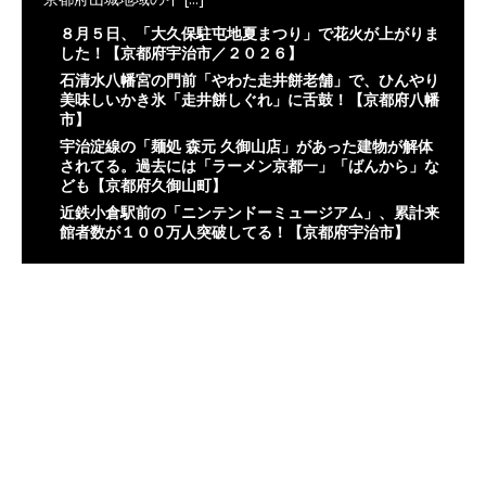
８月５日、「大久保駐屯地夏まつり」で花火が上がりま
した！【京都府宇治市／２０２６】
石清水八幡宮の門前「やわた走井餅老舗」で、ひんやり
美味しいかき氷「走井餅しぐれ」に舌鼓！【京都府八幡
市】
宇治淀線の「麺処 森元 久御山店」があった建物が解体
されてる。過去には「ラーメン京都一」「ばんから」な
ども【京都府久御山町】
近鉄小倉駅前の「ニンテンドーミュージアム」、累計来
館者数が１００万人突破してる！【京都府宇治市】