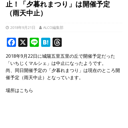
止！「夕暮れまつり」は開催予定
（雨天中止）
2018年9月21日
ALCO編集部
F
X
Li
H
T
a
n
at
h
2018年9月22日に城陽五里五里の丘で開催予定だった
c
e
e
r
「いちじくマルシェ」は中止になったようです。
e
n
e
尚、同日開催予定の「夕暮れまつり」は現在のところ開
b
a
a
催予定（雨天中止）となっています。
o
d
場所はこちら
o
s
k