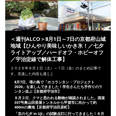
＜週刊ALCO＞8月1日～7日の京都府山城
地域【ひんやり美味しいかき氷！／七夕
ライトアップ／ハードオフ・ホビーオフ
／宇治淀線で解体工事】
２０２６年８月１日（土）～７日（金）のまとめ記事で
す。見逃した内容も週
[...]
8月7日、塔の島で「ホコランタン・プロジェクト
2026」を楽しんできました！学生さんたち手作りのラ
ンタン並ぶ【京都府宇治市】
８月３日、クマと思われる動物が確認されました。国道
307号奥山田茶屋トンネルから甲賀市に向かって約
400mの農地【京都府宇治田原町】
「京の七夕 in Uji」の試験点灯に行ってきました！８月