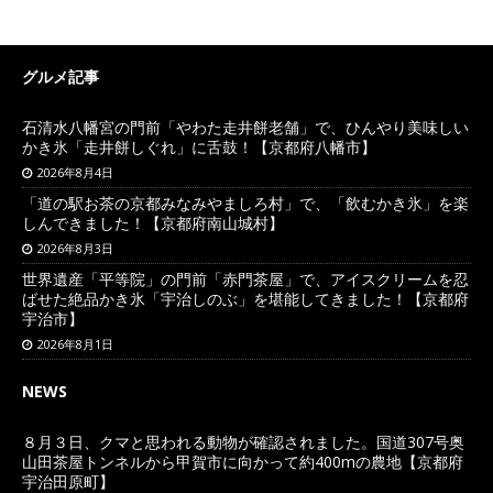
グルメ記事
石清水八幡宮の門前「やわた走井餅老舗」で、ひんやり美味しい
かき氷「走井餅しぐれ」に舌鼓！【京都府八幡市】
2026年8月4日
「道の駅お茶の京都みなみやましろ村」で、「飲むかき氷」を楽
しんできました！【京都府南山城村】
2026年8月3日
世界遺産「平等院」の門前「赤門茶屋」で、アイスクリームを忍
ばせた絶品かき氷「宇治しのぶ」を堪能してきました！【京都府
宇治市】
2026年8月1日
NEWS
８月３日、クマと思われる動物が確認されました。国道307号奥
山田茶屋トンネルから甲賀市に向かって約400mの農地【京都府
宇治田原町】