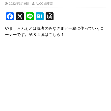
2022年3月9日
ALCO編集部
F
X
Li
H
T
a
n
at
h
やましろふぉとは読者のみなさまと一緒に作っていくコ
c
e
e
r
ーナーです。第８４弾はこちら！
e
n
e
b
a
a
o
d
o
s
k