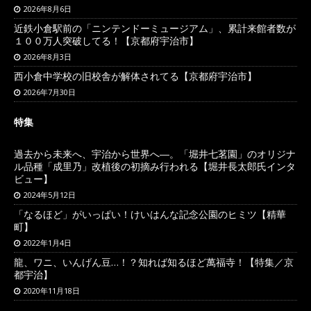
2026年8月6日
近鉄小倉駅前の「ニンテンドーミュージアム」、累計来館者数が
１００万人突破してる！【京都府宇治市】
2026年8月3日
西小倉中学校の旧校舎が解体されてる【京都府宇治市】
2026年7月30日
特集
過去から未来へ、宇治から世界へ―。「堀井七茗園」のオリジナ
ル品種「成里乃」改植後の初摘み行われる【堀井長太郎氏インタ
ビュー】
2024年5月12日
「なるほど」がいっぱい！けいはんな記念公園のヒミツ【精華
町】
2022年1月4日
龍、ワニ、いんげん豆…！？知れば知るほど萬福寺！【特集／京
都宇治】
2020年11月18日