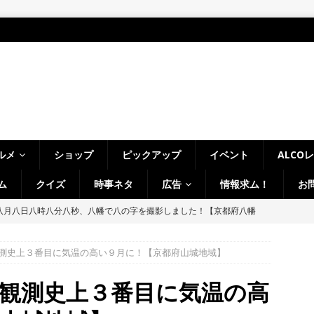
ルメ
ショップ
ピックアップ
イベント
ALCO
ム
クイズ
時事ネタ
広告
情報求ム！
お
LCO＞8月1日～7日の京都府山城地域【ひんやり美味しいかき氷！／七
フ・ホビーオフ／宇治淀線で解体工事】
月刊・週刊ALCO
測史上３番目に気温の高い９月に！【京都府山城地域】
、塔の島で「ホコランタン・プロジェクト2026」を楽しんできました！
タン並ぶ【京都府宇治市】
時事ネタ
観測史上３番目に気温の高
、クマと思われる動物が確認されました。国道307号奥山田茶屋トンネ