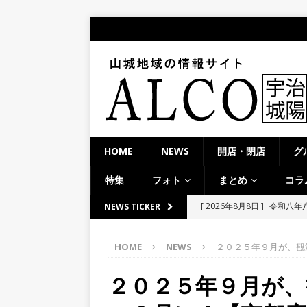
HOME
NEWS
開店・閉店
グ
特集
フォト
まとめ
コラ
[ 2026年8月8日 ]
＜週刊A
NEWS TICKER
夕ライトアップ／ハードオ
HOME
NEWS
２０２５年９月が、観
[ 2026年8月7日 ]
8月7日
学生さんたち手作りのラン
２０２５年９月が、
[ 2026年8月6日 ]
８月３日