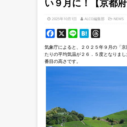
い９月に！【京都府
ルから甲賀市に向かって約4
[ 2026年8月8日 ]
令和８年
2025年10月1日
ALCO編集部
NEWS
へ行ってきた！【八幡市】
F
X
Li
H
T
[ 2026年8月8日 ]
令和八年
a
n
at
h
市】
NEWS
気象庁によると、２０２５年９月の「京
c
e
e
r
たりの平均気温が２６．５度となりまし
e
n
e
番目の高さです。
b
a
a
o
d
o
s
k