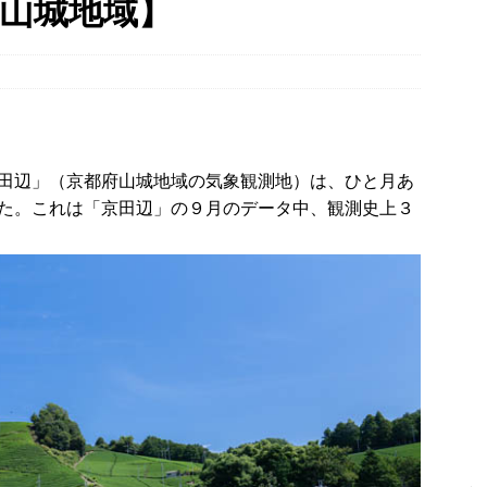
山城地域】
00mの農地【京都府宇治田原町】
NEWS
８月８日、愛媛県八幡浜市・京都府八幡市「八の日」記念事業の会場
時事ネタ
八月八日八時八分八秒、八幡で八の字を撮影しました！【京都府八幡
田辺」（京都府山城地域の気象観測地）は、ひと月あ
た。これは「京田辺」の９月のデータ中、観測史上３