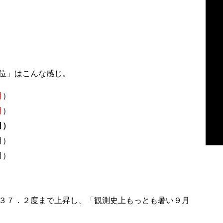
位」はこんな感じ。
月
）
月
）
月）
月）
月）
３７．２度まで上昇し、「観測史上もっとも暑い９月