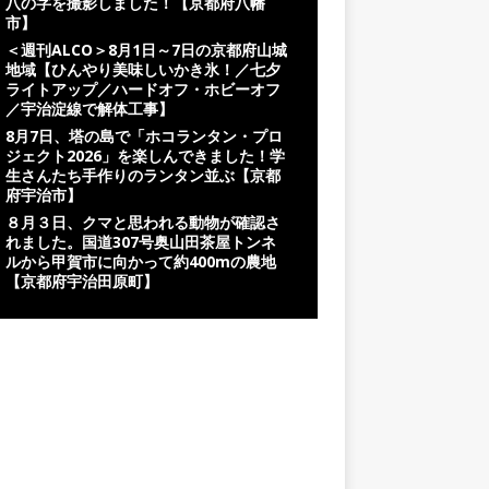
八の字を撮影しました！【京都府八幡
市】
＜週刊ALCO＞8月1日～7日の京都府山城
地域【ひんやり美味しいかき氷！／七夕
ライトアップ／ハードオフ・ホビーオフ
／宇治淀線で解体工事】
8月7日、塔の島で「ホコランタン・プロ
ジェクト2026」を楽しんできました！学
生さんたち手作りのランタン並ぶ【京都
府宇治市】
８月３日、クマと思われる動物が確認さ
れました。国道307号奥山田茶屋トンネ
ルから甲賀市に向かって約400mの農地
【京都府宇治田原町】