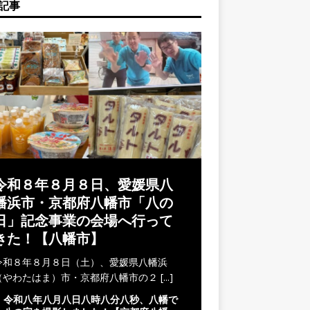
記事
令和８年８月８日、愛媛県八
幡浜市・京都府八幡市「八の
日」記念事業の会場へ行って
きた！【八幡市】
令和８年８月８日（土）、愛媛県八幡浜
（やわたはま）市・京都府八幡市の２
[...]
令和八年八月八日八時八分八秒、八幡で