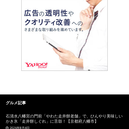
グルメ記事
石清水八幡宮の門前「やわた走井餅老舗」で、ひんやり美味しい
かき氷「走井餅しぐれ」に舌鼓！【京都府八幡市】
2026年8月4日