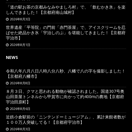
「道の駅お茶の京都みなみやましろ村」で、「飲むかき氷」を楽
しんできました！【京都府南山城村】
2026年8月3日
世界遺産「平等院」の門前「赤門茶屋」で、アイスクリームを忍
ばせた絶品かき氷「宇治しのぶ」を堪能してきました！【京都府
宇治市】
2026年8月1日
NEWS
令和八年八月八日八時八分八秒、八幡で八の字を撮影しました！
【京都府八幡市】
2026年8月8日
８月３日、クマと思われる動物が確認されました。国道307号奥
山田茶屋トンネルから甲賀市に向かって約400mの農地【京都府
宇治田原町】
2026年8月6日
近鉄小倉駅前の「ニンテンドーミュージアム」、累計来館者数が
１００万人突破してる！【京都府宇治市】
2026年8月3日