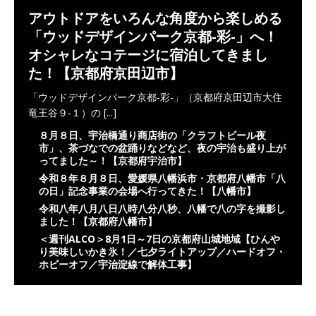
アウトドアをいろんな角度から楽しめる
「ウッドデザインパーク京都-彩-」へ！
オシャレなコテージに宿泊してきまし
た！【京都府京田辺市】
「ウッドデザインパーク京都-彩-」（京都府京田辺市大住
竜王谷９‐１）の
[...]
８月８日、宇治橋通り商店街の「クラフトビール夜
市」、茶づなでの盆踊りなどなど、夜の宇治も盛り上が
ってました～！【京都府宇治市】
令和８年８月８日、愛媛県八幡浜市・京都府八幡市「八
の日」記念事業の会場へ行ってきた！【八幡市】
令和八年八月八日八時八分八秒、八幡で八の字を撮影し
ました！【京都府八幡市】
＜週刊ALCO＞8月1日～7日の京都府山城地域【ひんや
り美味しいかき氷！／七夕ライトアップ／ハードオフ・
ホビーオフ／宇治淀線で解体工事】