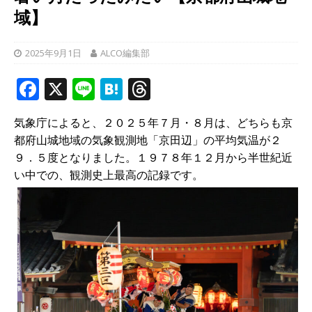
域】
2025年9月1日
ALCO編集部
F
X
Li
H
T
a
n
at
h
気象庁によると、２０２５年７月・８月は、どちらも京
c
e
e
r
都府山城地域の気象観測地「京田辺」の平均気温が２
e
n
e
９．５度となりました。１９７８年１２月から半世紀近
b
a
a
い中での、観測史上最高の記録です。
o
d
o
s
k