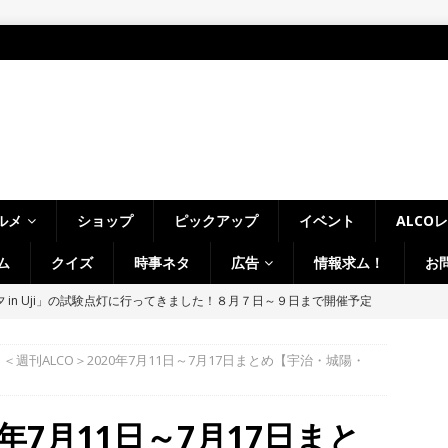
ルメ
ショップ
ピックアップ
イベント
ALCO
ム
クイズ
時事ネタ
広告
情報求ム！
お
～14日イベントまとめ！夏祭り、ライトアップ、グルメなどワイワイ盛
・宇治市・木津川市・宇治田原町・八幡市・南山城村など】
イベン
＜週刊ALCO＞2020年7月11日～7月17日まとめ【宇治・城陽・
、「大久保駐屯地夏まつり」で花火が上がりました！【京都府宇治市
0年7月11日～7月17日まと