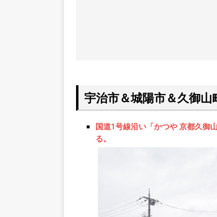
宇治市＆城陽市＆久御山
国道1号線沿い「かつや 京都久御
る。