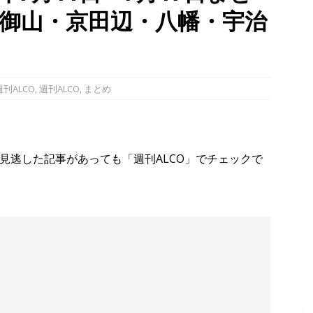
御山・京田辺・八幡・宇治
幡宮の門前「やわた走井餅老舗」で、ひんやり美味しいかき氷「走井
府八幡市】
グルメ
、クマと思われる動物が確認されました。国道307号奥山田茶屋トンネ
00mの農地【京都府宇治田原町】
NEWS
刊ALCO
,
週刊ALCO
,
まとめ
 in Uji」の試験点灯に行ってきました！８月７日～９日まで開催予定
】
時事ネタ
。見逃した記事があっても「週刊ALCO」でチェックで