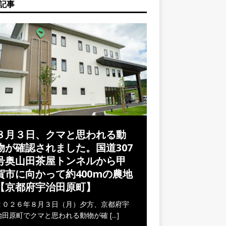
記事
８月３日、クマと思われる動
物が確認されました。国道307
号奥山田茶屋トンネルから甲
賀市に向かって約400mの農地
【京都府宇治田原町】
２０２６年８月３日（月）夕方、京都府宇
治田原町でクマと思われる動物が確
[...]