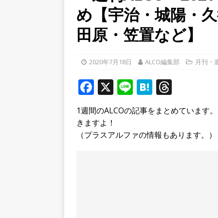
め【宇治・城陽・久
[ 2026年8月4日 ]
石清水八
餅しぐれ」に舌鼓！【京都
田原・笠置など】
[ 2026年8月6日 ]
８月３日
ルから甲賀市に向かって約4
2020年7月18日
ALCO編集部
月刊・週
[ 2026年8月6日 ]
「京の七夕
F
X
Li
H
T
【京都府宇治市／２０２６
a
n
at
h
1週間のALCOの記事をまとめています
c
e
e
r
きますよ！
e
n
e
（プラスアルファの情報もあります。）
b
a
a
o
d
o
s
k