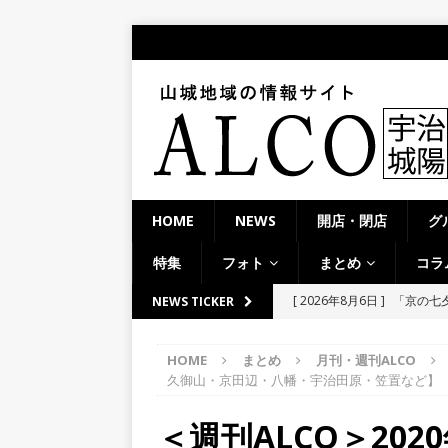
HOME
NEWS
開店・閉店
グ
特集
フォト
まとめ
コラ
[ 2026年8月6日 ]
8月8日
NEWS TICKER
り上がりそう！【京田辺市
HOME
まとめ
月刊・週刊ALCO
ト
久御山・京田辺・八幡・宇治田原・笠置など】
[ 2026年8月5日 ]
８月５日
＜週刊ALCO＞202
／２０２６】
時事ネタ