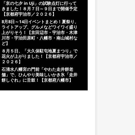
「京の七夕 in Uji」の試験点灯に行って
きました！８月７日～９日まで開催予定
【京都府宇治市／２０２６】
8月8日～14日イベントまとめ！夏祭り、
ライトアップ、グルメなどワイワイ盛り
上がりそう！【京田辺市・宇治市・木津
川市・宇治田原町・八幡市・南山城村な
ど】
８月５日、「大久保駐屯地夏まつり」で
花火が上がりました！【京都府宇治市／
２０２６】
石清水八幡宮の門前「やわた走井餅老
舗」で、ひんやり美味しいかき氷「走井
餅しぐれ」に舌鼓！【京都府八幡市】